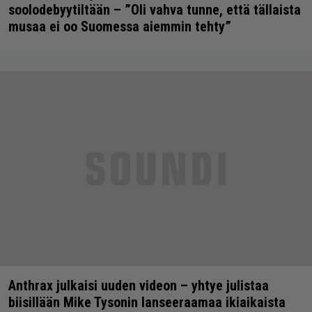
soolodebyytiltään – ”Oli vahva tunne, että tällaista
musaa ei oo Suomessa aiemmin tehty”
Anthrax julkaisi uuden videon – yhtye julistaa
biisillään Mike Tysonin lanseeraamaa ikiaikaista