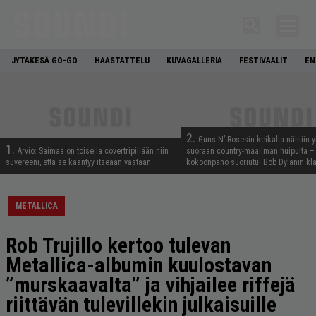
JYTÄKESÄ GO-GO
HAASTATTELU
KUVAGALLERIA
FESTIVAALIT
EN
2.
Guns N’ Rosesin keikalla nähtiin y
1.
Arvio: Saimaa on toisella covertripillään niin
suoraan country-maailman huipulta –
suvereeni, että se kääntyy itseään vastaan
kokoonpano suoriutui Bob Dylanin kl
METALLICA
Rob Trujillo kertoo tulevan
Metallica-albumin kuulostavan
”murskaavalta” ja vihjailee riffejä
riittävän tulevillekin julkaisuille