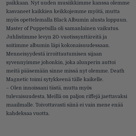
paikkaan. Nyt uuden musiikkimme kanssa olemme
kasvaneet kaikkien keikkojemme myötä, mutta
myös opettelemalla Black Albumin alusta loppuun.
Master of Puppetsilla oli samanlainen vaikutus.
Juhlistimme levyn 20-vuotissynttäreitä ja
soitimme albumin läpi kokonaisuudessaan.
Menneisyydestä irroittautumisen sijaan
syvennyimme johonkin, joka alunperin auttoi
meitä pääsemään sinne missä nyt olemme. Death
Magnetic toimi sytykkeenä tälle kaikelle.
– Olen innoissani tästä, mutta myös
tulevaisuudesta. Meillä on paljon riffejä jaettavaksi
maailmalle. Toivottavasti siinä ei vain mene enää
kahdeksaa vuotta.