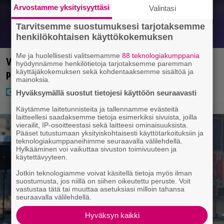
Arvostamme yksityisyyttäsi
Valintasi
Tarvitsemme suostumuksesi tarjotaksemme
henkilökohtaisen käyttökokemuksen
Me ja huolellisesti valitsemamme
88 teknologiakumppania
Vappu Pimiä sai huonoa palvelua ravintolassa –
hyödynnämme henkilötietoja tarjotaksemme paremman
käyttäjäkokemuksen sekä kohdentaaksemme sisältöä ja
pettyi siellä kahteen asiaan
mainoksia.
Hyväksymällä suostut tietojesi käyttöön seuraavasti
Käytämme laitetunnisteita ja tallennamme evästeitä
laitteellesi saadaksemme tietoja esimerkiksi sivuista, joilla
vierailit, IP-osoitteestasi sekä laitteesi ominaisuuksista.
Pääset tutustumaan yksityiskohtaisesti käyttötarkoituksiin ja
teknologiakumppaneihimme seuraavalla välilehdellä.
Hylkääminen voi vaikuttaa sivuston toimivuuteen ja
käytettävyyteen.
Jotkin teknologiamme voivat käsitellä tietoja myös ilman
suostumusta, jos niillä on siihen oikeutettu peruste. Voit
vastustaa tätä tai muuttaa asetuksiasi milloin tahansa
seuraavalla välilehdellä.
Hyväksyn kaikki