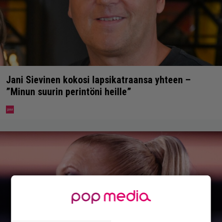
Jani Sievinen kokosi lapsikatraansa yhteen –
”Minun suurin perintöni heille”