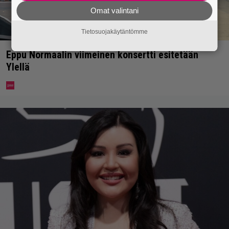
Omat valintani
Tietosuojakäytäntömme
Eppu Normaalin viimeinen konsertti esitetään
Ylellä