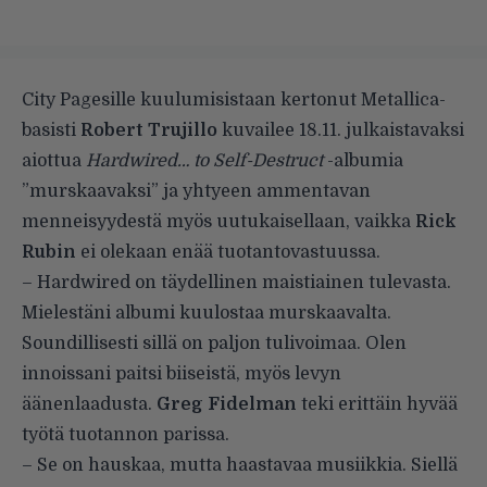
City Pagesille
kuulumisistaan kertonut Metallica-
basisti
Robert Trujillo
kuvailee 18.11. julkaistavaksi
aiottua
Hardwired… to Self-Destruct
-albumia
”murskaavaksi” ja yhtyeen ammentavan
menneisyydestä myös uutukaisellaan, vaikka
Rick
Rubin
ei olekaan enää tuotantovastuussa.
– Hardwired on täydellinen maistiainen tulevasta.
Mielestäni albumi kuulostaa murskaavalta.
Soundillisesti sillä on paljon tulivoimaa. Olen
innoissani paitsi biiseistä, myös levyn
äänenlaadusta.
Greg Fidelman
teki erittäin hyvää
työtä tuotannon parissa.
– Se on hauskaa, mutta haastavaa musiikkia. Siellä