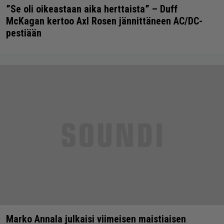
”Se oli oikeastaan aika herttaista” – Duff
McKagan kertoo Axl Rosen jännittäneen AC/DC-
pestiään
Marko Annala julkaisi viimeisen maistiaisen