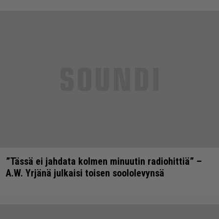
”Tässä ei jahdata kolmen minuutin radiohittiä” –
A.W. Yrjänä julkaisi toisen soololevynsä