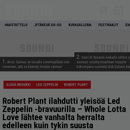
HAASTATTELU
JYTÄKESÄ GO-GO
KUVAGALLERIA
FESTIVAALIT
EN
2.
Guns N’ Rosesin keikalla nähtiin y
1.
Arvio: Saimaa on toisella covertripillään niin
suoraan country-maailman huipulta –
suvereeni, että se kääntyy itseään vastaan
kokoonpano suoriutui Bob Dylanin kl
ELÄVÄ MUSIIKKI
LED ZEPPELIN
ROBERT PLANT
Robert Plant ilahdutti yleisöä Led
Zeppelin -bravuurilla – Whole Lotta
Love lähtee vanhalta herralta
edelleen kuin tykin suusta