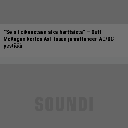
”Se oli oikeastaan aika herttaista” – Duff
McKagan kertoo Axl Rosen jännittäneen AC/DC-
pestiään