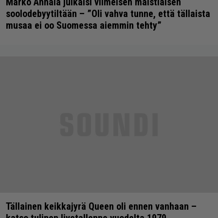
Marko Annala julkaisi viimeisen maistiaisen
soolodebyytiltään – ”Oli vahva tunne, että tällaista
musaa ei oo Suomessa aiemmin tehty”
Tällainen keikkajyrä Queen oli ennen vanhaan –
katso tulinen livetallenne vuodelta 1979