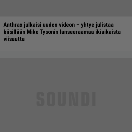
Anthrax julkaisi uuden videon – yhtye julistaa
biisillään Mike Tysonin lanseeraamaa ikiaikaista
viisautta