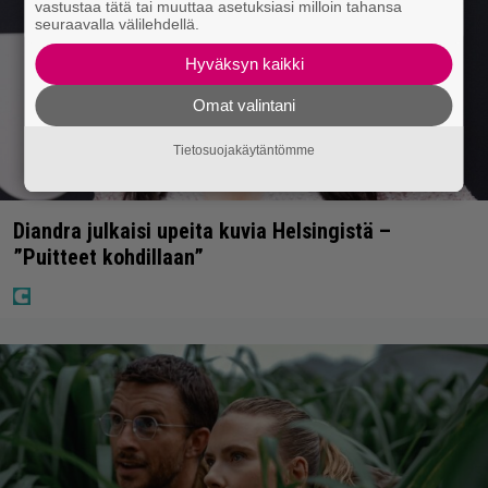
vastustaa tätä tai muuttaa asetuksiasi milloin tahansa
seuraavalla välilehdellä.
Hyväksyn kaikki
Omat valintani
Tietosuojakäytäntömme
Diandra julkaisi upeita kuvia Helsingistä –
”Puitteet kohdillaan”