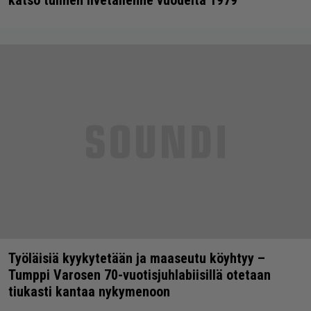
Työläisiä kyykytetään ja maaseutu köyhtyy –
Tumppi Varosen 70-vuotisjuhlabiisillä otetaan
tiukasti kantaa nykymenoon