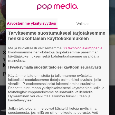
Arvostamme yksityisyyttäsi
Valintasi
Tarvitsemme suostumuksesi tarjotaksemme
henkilökohtaisen käyttökokemuksen
Me ja huolellisesti valitsemamme
88 teknologiakumppania
Scifihetki: Ilmaiskatselussa 100 miljoonan dollarin
hyödynnämme henkilötietoja tarjotaksemme paremman
käyttäjäkokemuksen sekä kohdentaaksemme sisältöä ja
supersankarielokuva – sai Suomessa 4017
mainoksia.
katsojaa
Hyväksymällä suostut tietojesi käyttöön seuraavasti
Käytämme laitetunnisteita ja tallennamme evästeitä
laitteellesi saadaksemme tietoja esimerkiksi sivuista, joilla
vierailit, IP-osoitteestasi sekä laitteesi ominaisuuksista.
Pääset tutustumaan yksityiskohtaisesti käyttötarkoituksiin ja
teknologiakumppaneihimme seuraavalla välilehdellä.
Hylkääminen voi vaikuttaa sivuston toimivuuteen ja
käytettävyyteen.
Jotkin teknologiamme voivat käsitellä tietoja myös ilman
suostumusta, jos niillä on siihen oikeutettu peruste. Voit