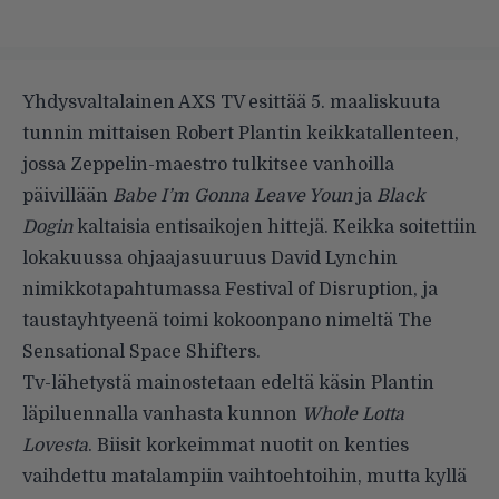
Yhdysvaltalainen AXS TV esittää 5. maaliskuuta
tunnin mittaisen Robert Plantin keikkatallenteen,
jossa Zeppelin-maestro tulkitsee vanhoilla
päivillään
Babe I’m Gonna Leave Youn
ja
Black
Dogin
kaltaisia entisaikojen hittejä. Keikka soitettiin
lokakuussa ohjaajasuuruus David Lynchin
nimikkotapahtumassa Festival of Disruption, ja
taustayhtyeenä toimi kokoonpano nimeltä The
Sensational Space Shifters.
Tv-lähetystä mainostetaan edeltä käsin Plantin
läpiluennalla vanhasta kunnon
Whole Lotta
Lovesta
. Biisit korkeimmat nuotit on kenties
vaihdettu matalampiin vaihtoehtoihin, mutta kyllä