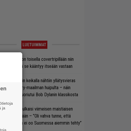
LUETUIMMAT
vio: Saimaa on toisella covertripillään niin
vereeni, että se kääntyy itseään vastaan
ns N’ Rosesin keikalla nähtiin yllätysvieras
oraan country-maailman huipulta – näin
sen
koonpano suoriutui Bob Dylanin klassikosta
tietoja
 ja
rko Annala julkaisi viimeisen maistiaisen
olodebyytiltään – ”Oli vahva tunne, että
llaista musaa ei oo Suomessa aiemmin tehty”
toja