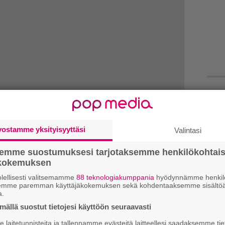
Ar
su
vostamme yksityisyyttäsi
Valintasi
Gu
su
semme suostumuksesi tarjotaksemme henkilökohtai
ko
ökokemuksen
lellisesti valitsemamme
88 teknologiakumppania
hyödynnämme henkilö
semme paremman käyttäjäkokemuksen sekä kohdentaaksemme sisältöä
Ma
a.
so
ällä suostut tietojesi käyttöön seuraavasti
tä
laitetunnisteita ja tallennamme evästeitä laitteellesi saadaksemme tie