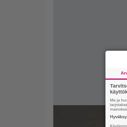
Ar
Tarvit
käytt
Me ja huo
tarjotak
mainoksi
Hyväksym
Käytämme 