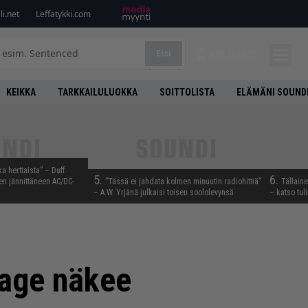
i.net
Leffatykki.com
Etsi
KIRJAUDU
KEIKKA
TARKKAILULUOKKA
SOITTOLISTA
ELÄMÄNI SOUND
ka herttaista” – Duff
5.
6.
n jännittäneen AC/DC-
”Tässä ei jahdata kolmen minuutin radiohittiä”
Tällain
– A.W. Yrjänä julkaisi toisen soololevynsä
– katso tul
Page näkee