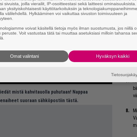
i sivuista, joilla vierailit, IP-osoitteestasi sekä laitteesi ominaisuuksista
”S
an yksityiskohtaisesti käyttötarkoituksiin ja teknologiakumppaneihimm
M
la välilehdellä. Hylkääminen voi vaikuttaa sivuston toimivuuteen ja
yyteen.
A
knologiamme voivat käsitellä tietoja myös ilman suostumusta, jos niillä o
u peruste. Voit vastustaa tätä tai muuttaa asetuksiasi milloin tahansa se
”T
lä.
A.
Omat valintani
Hyväksyn kaikki
Tä
ka
Tietosuojak
An
bi
 tiedät mistä kahvitauolla puhutaan! Nappaa
vi
eenaiheet suoraan sähköpostiin tästä.
Mi
Va
me