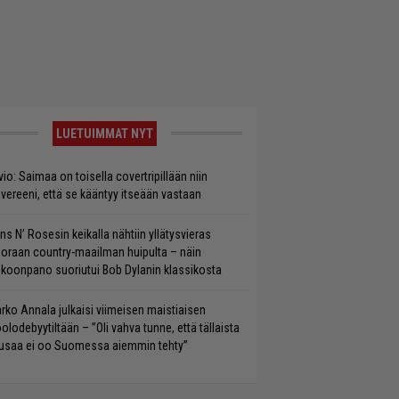
LUETUIMMAT NYT
vio: Saimaa on toisella covertripillään niin
vereeni, että se kääntyy itseään vastaan
ns N’ Rosesin keikalla nähtiin yllätysvieras
oraan country-maailman huipulta – näin
koonpano suoriutui Bob Dylanin klassikosta
rko Annala julkaisi viimeisen maistiaisen
olodebyytiltään – ”Oli vahva tunne, että tällaista
saa ei oo Suomessa aiemmin tehty”