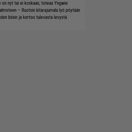
 on nyt tai ei koskaan, toteaa Yngwie
lmsteen – Ruotsin kitarajumala lyö pöytään
den biisin ja kertoo tulevasta levystä