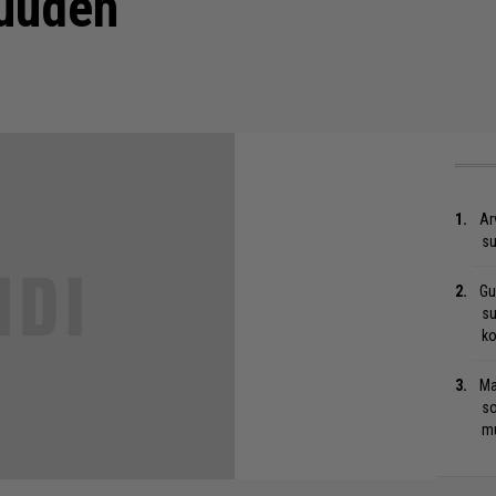
suuden
Ar
su
Gu
su
ko
Ma
so
mu