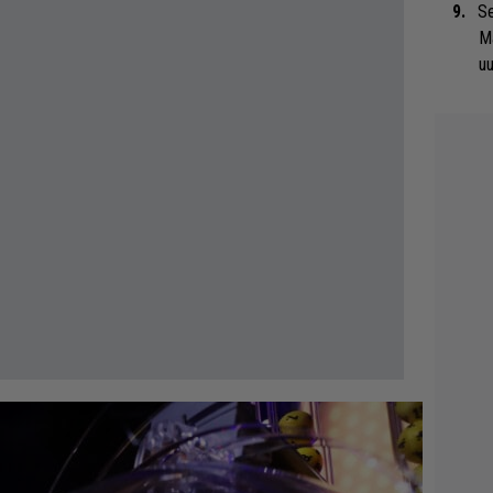
Se
Ma
uu