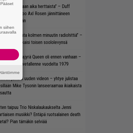
. Pääset
e oli oikeastaan aika herttaista” – Duff
e
cKagan kertoo Axl Rosen jännittäneen
C/DC-pestiään
n siihen
uraavalla
ässä ei jahdata kolmen minuutin radiohittiä” –
W. Yrjänä julkaisi toisen soololevynsä
llainen keikkajyrä Queen oli ennen vanhaan –
tso tulinen livetallenne vuodelta 1979
äytäntömme
thrax julkaisi uuden videon – yhtye julistaa
isillään Mike Tysonin lanseeraamaa ikiaikaista
isautta
ten taipuu Trio Niskalaukaukselta Jenni
rtiaisen musiikki? Entäpä ruotsalainen death
tal? Pian tämäkin selviää