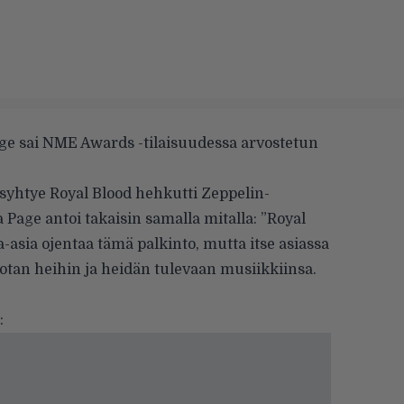
age sai NME Awards -tilaisuudessa arvostetun
syhtye Royal Blood hehkutti Zeppelin-
a Page antoi takaisin samalla mitalla: ”Royal
a-asia ojentaa tämä palkinto, mutta itse asiassa
tan heihin ja heidän tulevaan musiikkiinsa.
: