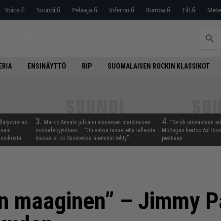
Voice.fi
Soundi.fi
Pelaaja.fi
Inferno.fi
Rumba.fi
Tilt.fi
Metel
ET
LEVYARVIOT
JUTUT
LEHTI
ERIA
ENSINÄYTTÖ
RIP
SUOMALAISEN ROCKIN KLASSIKOT
3.
4.
llätysvieras
Marko Annala julkaisi viimeisen maistiaisen
”Se oli oikeastaan ai
 näin
soolodebyytiltään – ”Oli vahva tunne, että tällaista
McKagan kertoo Axl Rose
assikosta
musaa ei oo Suomessa aiemmin tehty”
pestiään
on maaginen” – Jimmy 