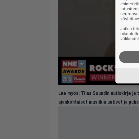
esimerkiks
tutustuma
seuraaval
käytettäv
Jotkin te
oikeutett
välilehdel
Lue myös:
Tilaa Soundin uutiskirje ja
ajankohtaiset musiikin uutiset ja puh