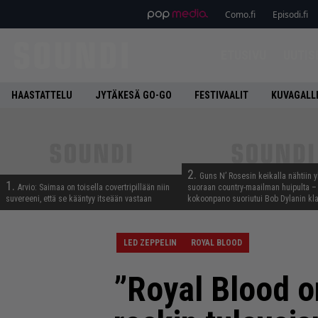
Como.fi
Episodi.fi
ETUSIVU
UUTIS
HAASTATTELU
JYTÄKESÄ GO-GO
FESTIVAALIT
KUVAGALL
2.
Guns N’ Rosesin keikalla nähtiin y
1.
Arvio: Saimaa on toisella covertripillään niin
suoraan country-maailman huipulta –
suvereeni, että se kääntyy itseään vastaan
kokoonpano suoriutui Bob Dylanin kl
LED ZEPPELIN
ROYAL BLOOD
”Royal Blood 