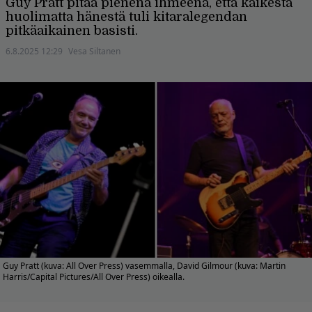
Guy Pratt pitää pienenä ihmeenä, että kaikesta
huolimatta hänestä tuli kitaralegendan
pitkäaikainen basisti.
6.8.2025 12:29
Vesa Siltanen
Guy Pratt (kuva: All Over Press) vasemmalla, David Gilmour (kuva: Martin
Harris/Capital Pictures/All Over Press) oikealla.