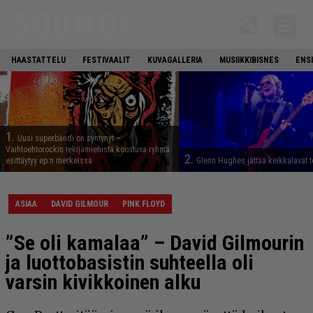
HAASTATTELU
FESTIVAALIT
KUVAGALLERIA
MUSIIKKIBISNES
ENS
1.
Uusi superbändi on syntynyt –
Vaihtoehtorockin tekijämiehistä koostuva ryhmä
2.
esittäytyy ep:n merkeissä
Glenn Hughes jättää keikkalavat t
ASIAA
DAVID GILMOUR
PINK FLOYD
”Se oli kamalaa” – David Gilmourin
ja luottobasistin suhteella oli
varsin kivikkoinen alku