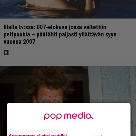
Illalla tv:ssä: 007-elokuva jossa vältettiin
petipuuhia – päätähti paljasti yllättävän syyn
vuonna 2007
Arvostamme yksityisyyttäsi