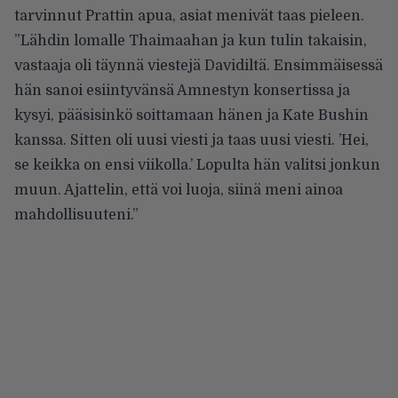
tarvinnut Prattin apua, asiat menivät taas pieleen.
”Lähdin lomalle Thaimaahan ja kun tulin takaisin,
vastaaja oli täynnä viestejä Davidiltä. Ensimmäisessä
hän sanoi esiintyvänsä Amnestyn konsertissa ja
kysyi, pääsisinkö soittamaan hänen ja Kate Bushin
kanssa. Sitten oli uusi viesti ja taas uusi viesti. ’Hei,
se keikka on ensi viikolla.’ Lopulta hän valitsi jonkun
muun. Ajattelin, että voi luoja, siinä meni ainoa
mahdollisuuteni.”