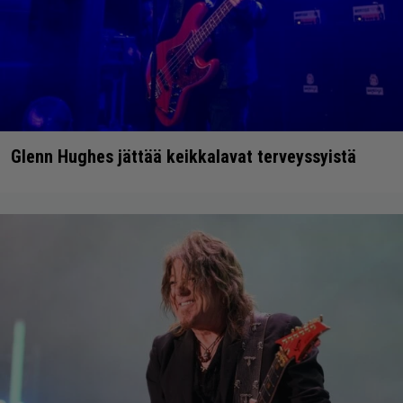
Glenn Hughes jättää keikkalavat terveyssyistä