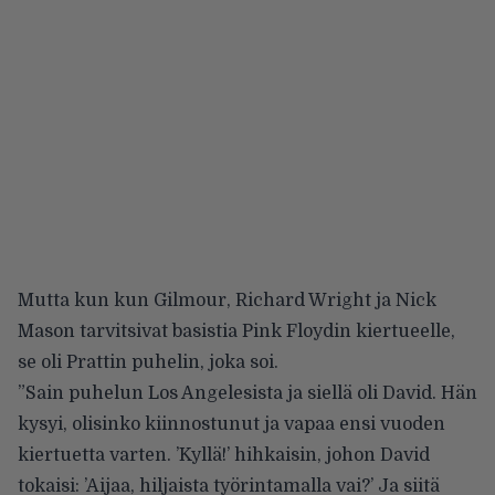
Mutta kun kun Gilmour, Richard Wright ja Nick
Mason tarvitsivat basistia Pink Floydin kiertueelle,
se oli Prattin puhelin, joka soi.
”Sain puhelun Los Angelesista ja siellä oli David. Hän
kysyi, olisinko kiinnostunut ja vapaa ensi vuoden
kiertuetta varten. ’Kyllä!’ hihkaisin, johon David
tokaisi: ’Aijaa, hiljaista työrintamalla vai?’ Ja siitä