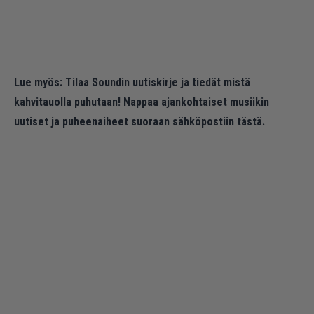
Lue myös:
Tilaa Soundin uutiskirje ja tiedät mistä
kahvitauolla puhutaan! Nappaa ajankohtaiset musiikin
uutiset ja puheenaiheet suoraan sähköpostiin tästä.