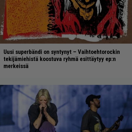
Uusi superbändi on syntynyt – Vaihtoehtorockin
tekijämiehistä koostuva ryhmä esittäytyy ep:n
merkeissä