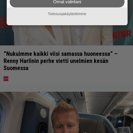
Omat valintani
Tietosuojakäytäntömme
”Nukuimme kaikki viisi samassa huoneessa” –
Renny Harlinin perhe vietti unelmien kesän
Suomessa