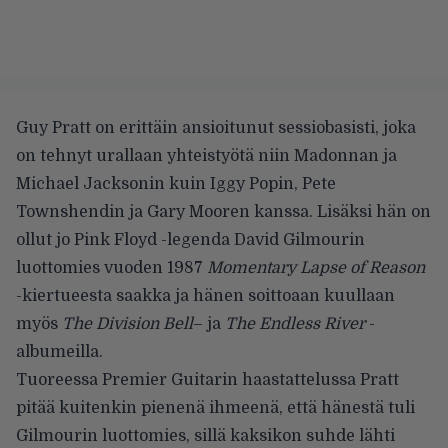
Guy Pratt on erittäin ansioitunut sessiobasisti, joka
on tehnyt urallaan yhteistyötä niin Madonnan ja
Michael Jacksonin kuin Iggy Popin, Pete
Townshendin ja Gary Mooren kanssa. Lisäksi hän on
ollut jo Pink Floyd -legenda David Gilmourin
luottomies vuoden 1987
Momentary Lapse of Reason
-kiertueesta saakka ja hänen soittoaan kuullaan
myös
The Division Bell
– ja
The Endless River
-
albumeilla.
Tuoreessa Premier Guitarin haastattelussa
Pratt
pitää kuitenkin pienenä ihmeenä, että hänestä tuli
Gilmourin luottomies, sillä kaksikon suhde lähti