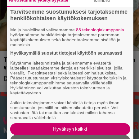
Valintasi
Tarvitsemme suostumuksesi tarjotaksemme
henkilökohtaisen käyttökokemuksen
Me ja huolellisesti valitsemamme
88 teknologiakumppania
hyödynnämme henkilötietoja tarjotaksemme paremman
käyttäjäkokemuksen sekä kohdentaaksemme sisältöä ja
mainoksia.
Hyväksymällä suostut tietojesi käyttöön seuraavasti
Tänään tv:ssä: Vesa-Matti Loiri palasi Uunon rooliin
Käytämme laitetunnisteita ja tallennamme evästeitä
vuonna 1998 – Spede vetäytyi sivummalle
laitteellesi saadaksemme tietoja esimerkiksi sivuista, joilla
vierailit, IP-osoitteestasi sekä laitteesi ominaisuuksista.
Pääset tutustumaan yksityiskohtaisesti käyttötarkoituksiin ja
teknologiakumppaneihimme seuraavalla välilehdellä.
Hylkääminen voi vaikuttaa sivuston toimivuuteen ja
käytettävyyteen.
Jotkin teknologiamme voivat käsitellä tietoja myös ilman
suostumusta, jos niillä on siihen oikeutettu peruste. Voit
vastustaa tätä tai muuttaa asetuksiasi milloin tahansa
seuraavalla välilehdellä.
Hyväksyn kaikki