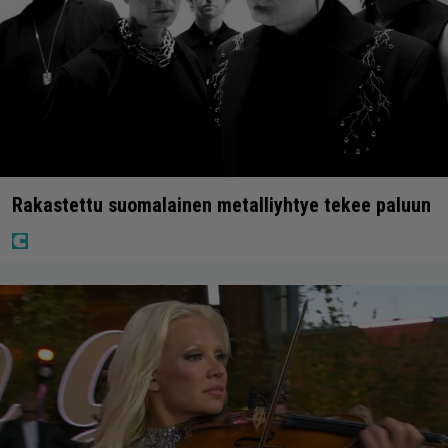
Rakastettu suomalainen metalliyhtye tekee paluun