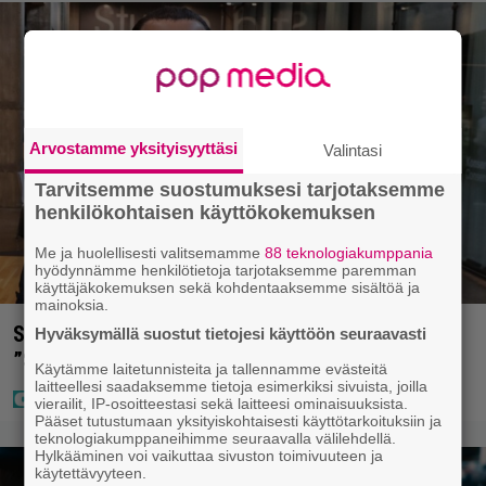
Arvostamme yksityisyyttäsi
Valintasi
Tarvitsemme suostumuksesi tarjotaksemme
henkilökohtaisen käyttökokemuksen
Me ja huolellisesti valitsemamme
88 teknologiakumppania
hyödynnämme henkilötietoja tarjotaksemme paremman
käyttäjäkokemuksen sekä kohdentaaksemme sisältöä ja
mainoksia.
Sara ja Mikko Parikka etsivät uutta kotia –
Hyväksymällä suostut tietojesi käyttöön seuraavasti
”Seuraavaan kotiin tämmöinen”
Käytämme laitetunnisteita ja tallennamme evästeitä
laitteellesi saadaksemme tietoja esimerkiksi sivuista, joilla
vierailit, IP-osoitteestasi sekä laitteesi ominaisuuksista.
Pääset tutustumaan yksityiskohtaisesti käyttötarkoituksiin ja
teknologiakumppaneihimme seuraavalla välilehdellä.
Hylkääminen voi vaikuttaa sivuston toimivuuteen ja
käytettävyyteen.