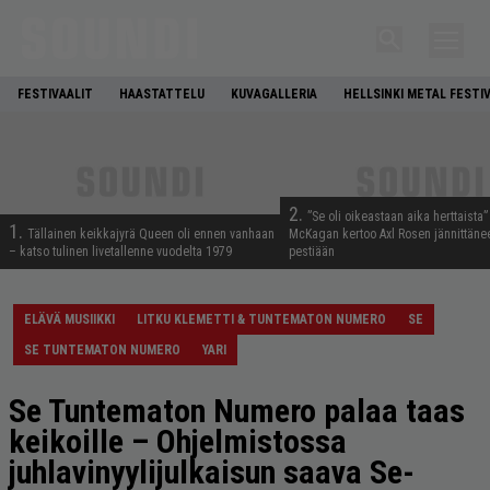
FESTIVAALIT
HAASTATTELU
KUVAGALLERIA
HELLSINKI METAL FESTI
2.
”Se oli oikeastaan aika herttaista”
1.
Tällainen keikkajyrä Queen oli ennen vanhaan
McKagan kertoo Axl Rosen jännittäne
– katso tulinen livetallenne vuodelta 1979
pestiään
ELÄVÄ MUSIIKKI
LITKU KLEMETTI & TUNTEMATON NUMERO
SE
SE TUNTEMATON NUMERO
YARI
Se Tuntematon Numero palaa taas
keikoille – Ohjelmistossa
juhlavinyylijulkaisun saava Se-