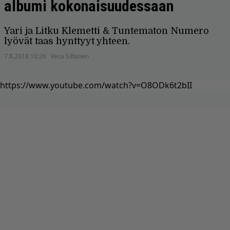
albumi kokonaisuudessaan
Yari ja Litku Klemetti & Tuntematon Numero
lyövät taas hynttyyt yhteen.
7.8.2018 10:26
Vesa Siltanen
https://www.youtube.com/watch?v=O8ODk6t2bII