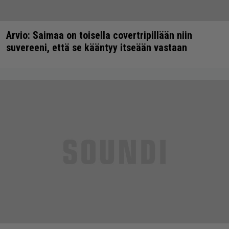
Arvio: Saimaa on toisella covertripillään niin
suvereeni, että se kääntyy itseään vastaan