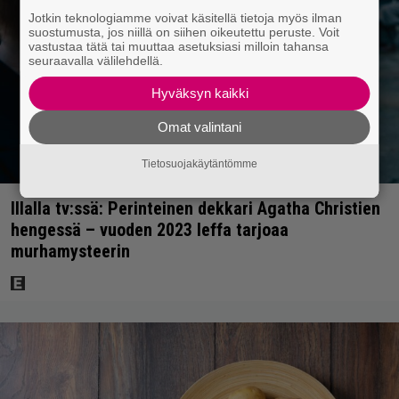
Jotkin teknologiamme voivat käsitellä tietoja myös ilman
suostumusta, jos niillä on siihen oikeutettu peruste. Voit
vastustaa tätä tai muuttaa asetuksiasi milloin tahansa
seuraavalla välilehdellä.
Hyväksyn kaikki
Omat valintani
Tietosuojakäytäntömme
Illalla tv:ssä: Perinteinen dekkari Agatha Christien
hengessä – vuoden 2023 leffa tarjoaa
murhamysteerin