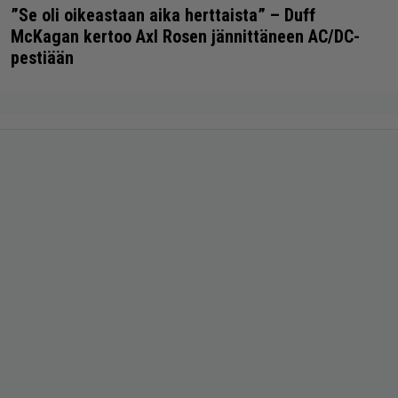
”Se oli oikeastaan aika herttaista” – Duff
McKagan kertoo Axl Rosen jännittäneen AC/DC-
pestiään