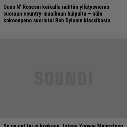
Guns N’ Rosesin keikalla nähtiin yllätysvieras
suoraan country-maailman huipulta – näin
kokoonpano suoriutui Bob Dylanin klassikosta
Se on nyt tai ei koskaan, toteaa Yngwie Malmsteen