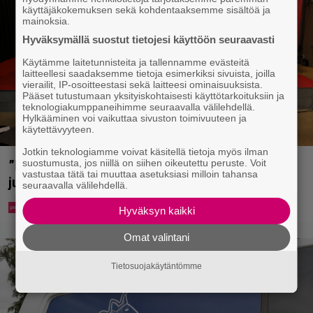
käyttäjäkokemuksen sekä kohdentaaksemme sisältöä ja
mainoksia.
Hyväksymällä suostut tietojesi käyttöön seuraavasti
Käytämme laitetunnisteita ja tallennamme evästeitä
laitteellesi saadaksemme tietoja esimerkiksi sivuista, joilla
vierailit, IP-osoitteestasi sekä laitteesi ominaisuuksista.
Pääset tutustumaan yksityiskohtaisesti käyttötarkoituksiin ja
teknologiakumppaneihimme seuraavalla välilehdellä.
Hylkääminen voi vaikuttaa sivuston toimivuuteen ja
käytettävyyteen.
Jotkin teknologiamme voivat käsitellä tietoja myös ilman
suostumusta, jos niillä on siihen oikeutettu peruste. Voit
”Että semmonen sirkus” – TTK-kilpailijat
vastustaa tätä tai muuttaa asetuksiasi milloin tahansa
julkistettiin ja kansalla on sanottavaa
seuraavalla välilehdellä.
Hyväksyn kaikki
Omat valintani
Tietosuojakäytäntömme