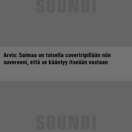
Arvio: Saimaa on toisella covertripillään niin
suvereeni, että se kääntyy itseään vastaan