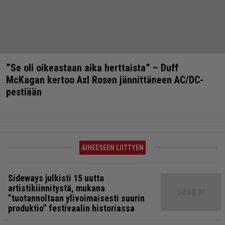
”Se oli oikeastaan aika herttaista” – Duff
McKagan kertoo Axl Rosen jännittäneen AC/DC-
pestiään
AIHEESEEN LIITTYEN
Sideways julkisti 15 uutta
artistikiinnitystä, mukana
”tuotannoltaan ylivoimaisesti suurin
produktio” festivaalin historiassa