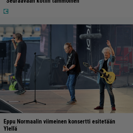
”Seuraavaan kotiin tämmöinen”
Eppu Normaalin viimeinen konsertti esitetään
Ylellä