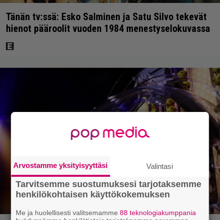
Tänän tv:ssä: Esko Salminen ja Satu Silvo tekevät
hienot pääroolit vuoden 1984 menestyselokuvassa
Arvostamme yksityisyyttäsi
Valintasi
Tarvitsemme suostumuksesi tarjotaksemme
henkilökohtaisen käyttökokemuksen
Me ja huolellisesti valitsemamme
88 teknologiakumppania