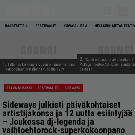
HAASTATTELU
FESTIVAALIT
KUVAGALLERIA
HELLSINKI METAL FESTI
2.
”Se oli oikeastaan aika herttaista”
1.
Tällainen keikkajyrä Queen oli ennen vanhaan
McKagan kertoo Axl Rosen jännittäne
– katso tulinen livetallenne vuodelta 1979
pestiään
ELÄVÄ MUSIIKKI
FESTIVAALIT
SIDEWAYS
Sideways julkisti päiväkohtaiset
artistijakonsa ja 12 uutta esiintyjää
– Joukossa dj-legenda ja
vaihtoehtorock-superkokoonpano