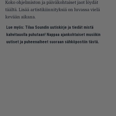
Koko ohjelmiston ja päiväkohtaiset jaot löydät
täältä
. Lisää artistikiinnityksiä on luvassa vielä
kevään aikana.
Lue myös:
Tilaa Soundin uutiskirje ja tiedät mistä
kahvitauolla puhutaan! Nappaa ajankohtaiset musiikin
uutiset ja puheenaiheet suoraan sähköpostiin tästä.