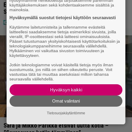
hyödynnämme henkilötietoja tarjotaksemme paremman
Eurojackpotissa poksahti 32,7 miljoonaa, ja tänne
käyttäjäkokemuksen sekä kohdentaaksemme sisältöä ja
mainoksia.
Suomen isoin voitto meni
Hyväksymällä suostut tietojesi käyttöön seuraavasti
Käytämme laitetunnisteita ja tallennamme evästeitä
laitteellesi saadaksemme tietoja esimerkiksi sivuista, joilla
vierailit, IP-osoitteestasi sekä laitteesi ominaisuuksista.
Pääset tutustumaan yksityiskohtaisesti käyttötarkoituksiin ja
teknologiakumppaneihimme seuraavalla välilehdellä.
Hylkääminen voi vaikuttaa sivuston toimivuuteen ja
käytettävyyteen.
Jotkin teknologiamme voivat käsitellä tietoja myös ilman
suostumusta, jos niillä on siihen oikeutettu peruste. Voit
vastustaa tätä tai muuttaa asetuksiasi milloin tahansa
seuraavalla välilehdellä.
Hyväksyn kaikki
Omat valintani
Tietosuojakäytäntömme
Sara ja Mikko Parikka etsivät uutta kotia –