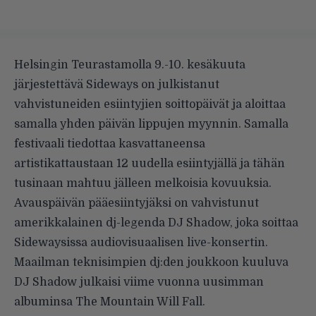
Helsingin Teurastamolla 9.-10. kesäkuuta
järjestettävä Sideways on julkistanut
vahvistuneiden esiintyjien soittopäivät ja aloittaa
samalla
yhden päivän lippujen
myynnin. Samalla
festivaali tiedottaa kasvattaneensa
artistikattaustaan 12 uudella esiintyjällä ja tähän
tusinaan mahtuu jälleen melkoisia kovuuksia.
Avauspäivän pääesiintyjäksi on vahvistunut
amerikkalainen dj-legenda DJ Shadow, joka soittaa
Sidewaysissa audiovisuaalisen live-konsertin.
Maailman teknisimpien dj:den joukkoon kuuluva
DJ Shadow julkaisi viime vuonna uusimman
albuminsa The Mountain Will Fall.