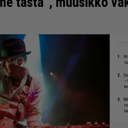
me tästä”, muusikko va
Ar
su
Se
– 
ke
Mi
mu
tä