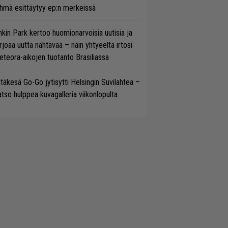
hmä esittäytyy ep:n merkeissä
nkin Park kertoo huomionarvoisia uutisia ja
rjoaa uutta nähtävää – näin yhtyeeltä irtosi
teora-aikojen tuotanto Brasiliassa
täkesä Go-Go jytisytti Helsingin Suvilahtea –
tso hulppea kuvagalleria viikonlopulta