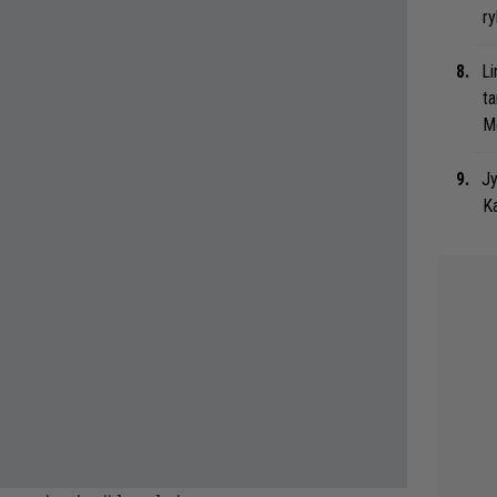
ry
Li
ta
Me
Jy
Ka