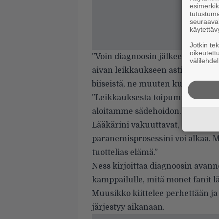
esimerkiks
tutustuma
seuraaval
käytettäv
Jotkin te
oikeutett
”Voin diagnoosin jälkeen riittävä
välilehdel
aivan leikkaukseen asti. Minä j
biiseistä, ne muuten kuulostavat 
”Leikkauksesta toipuminen etene
aloitamme sädehoidon. Sen pitäisi
Lääkärini vakuuttavat, että kun 
paranemisprosessini voi alkaa. Mi
tuottelias elämä.”
Ness kirjoittaa diagnoosin avan
kamppailulle, mitä monet fanit l
Muusikko kiittelee perhettään ja 
järjestyy aikanaan.