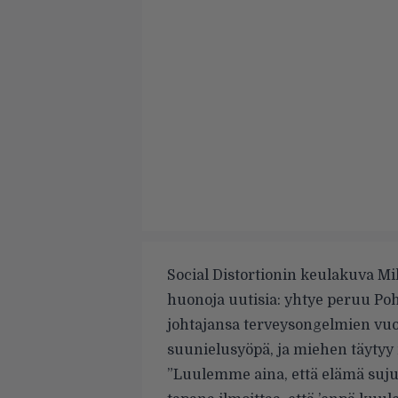
Social Distortionin keulakuva Mik
huonoja uutisia: yhtye peruu Po
johtajansa terveysongelmien vuok
suunielusyöpä, ja miehen täytyy 
”Luulemme aina, että elämä suj