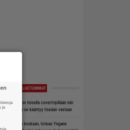
sen
LUETUIMMAT
vio: Saimaa on toisella covertripillään niin
tietoja
 ja
vereeni, että se kääntyy itseään vastaan
 on nyt tai ei koskaan, toteaa Yngwie
toja