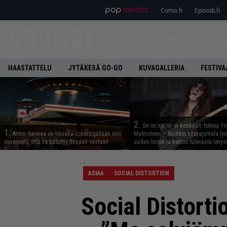
Como.fi
Episodi.fi
ETUSIVU
UUTIS
HAASTATTELU
JYTÄKESÄ GO-GO
KUVAGALLERIA
FESTIVA
2.
Se on nyt tai ei koskaan, toteaa Y
1.
Arvio: Saimaa on toisella covertripillään niin
Malmsteen – Ruotsin kitarajumala ly
suvereeni, että se kääntyy itseään vastaan
uuden biisin ja kertoo tulevasta levys
ASIAA
SOCIAL DISTORTION
Social Distorti