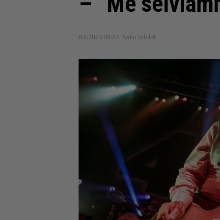
– ”Me selviäm
8.6.2023 09:23
Saku Schildt