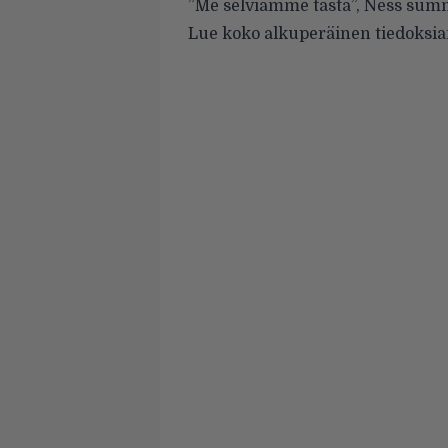
”Me selviämme tästä”, Ness summ
Lue koko alkuperäinen tiedoksia