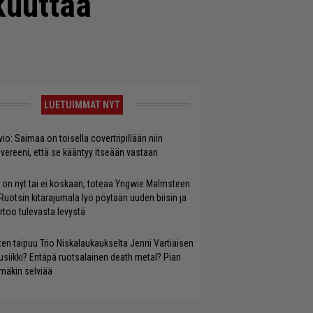
kuuttaa
LUETUIMMAT NYT
vio: Saimaa on toisella covertripillään niin
vereeni, että se kääntyy itseään vastaan
 on nyt tai ei koskaan, toteaa Yngwie Malmsteen
Ruotsin kitarajumala lyö pöytään uuden biisin ja
rtoo tulevasta levystä
ten taipuu Trio Niskalaukaukselta Jenni Vartiaisen
siikki? Entäpä ruotsalainen death metal? Pian
mäkin selviää