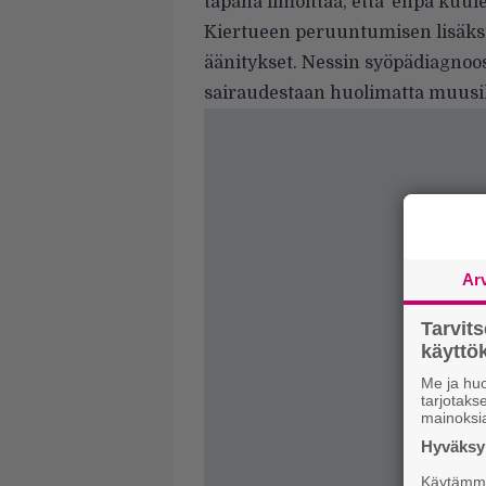
tapana ilmoittaa, että ’enpä kuul
Kiertueen peruuntumisen lisäks
äänitykset. Nessin syöpädiagnoos
sairaudestaan huolimatta muusikko
Ar
Tarvit
käytt
Me ja huo
tarjotak
mainoksi
Hyväksym
Käytämme 