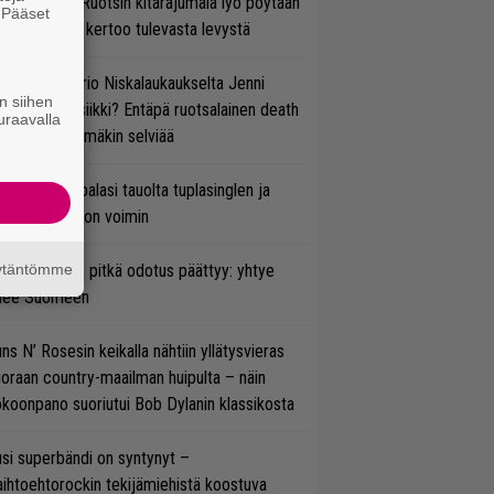
lmsteen – Ruotsin kitarajumala lyö pöytään
. Pääset
den biisin ja kertoo tulevasta levystä
e
ten taipuu Trio Niskalaukaukselta Jenni
n siihen
rtiaisen musiikki? Entäpä ruotsalainen death
uraavalla
tal? Pian tämäkin selviää
ind Channel palasi tauolta tuplasinglen ja
yttävän videon voimin
äytäntömme
ezer-fanien pitkä odotus päättyy: yhtye
ulee Suomeen
ns N’ Rosesin keikalla nähtiin yllätysvieras
oraan country-maailman huipulta – näin
koonpano suoriutui Bob Dylanin klassikosta
si superbändi on syntynyt –
ihtoehtorockin tekijämiehistä koostuva