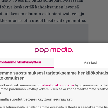
e usko'”, Ness kirjoittaa somepäivityksessään.
i yhtye keskeyttää kahdeksannen levynsä
i tuli kesken albumin esituotantovaiheen, ja
 intoilee, että uudet biisit ovat dynamiittia.
vostamme yksityisyyttäsi
Valintasi
semme suostumuksesi tarjotaksemme henkilökohtai
ökokemuksen
Ar
lellisesti valitsemamme
88 teknologiakumppania
hyödynnämme henkilö
semme paremman käyttäjäkokemuksen sekä kohdentaaksemme sisältöä
su
a.
ällä suostut tietojesi käyttöön seuraavasti
Se
laitetunnisteita ja tallennamme evästeitä laitteellesi saadaksemme tie