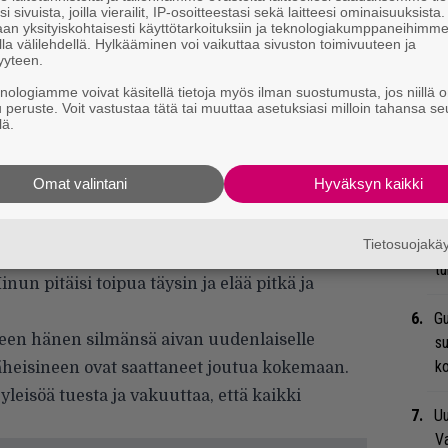
Ma
i sivuista, joilla vierailit, IP-osoitteestasi sekä laitteesi ominaisuuksista
uu
an yksityiskohtaisesti käyttötarkoituksiin ja teknologiakumppaneihimm
la välilehdellä. Hylkääminen voi vaikuttaa sivuston toimivuuteen ja
yyteen.
Mi
knologiamme voivat käsitellä tietoja myös ilman suostumusta, jos niillä o
Va
u peruste. Voit vastustaa tätä tai muuttaa asetuksiasi milloin tahansa se
n hyvin, että pystyin jatkamaan äänityksiä
me
lä.
a yhtye olemme todella innoissamme näistä
mielettömän hyviltä!” Ness kirjoittaa.
Bl
Omat valintani
Hyväksyn kaikki
nä
e päivä kerrallaan, ja kolmen viikon kuluttua
 olla viimeinen hoito, mitä tarvitsen.
Tietosuojak
We
olen käynyt tämän kaiken läpi,
t
nun pitäisi toipua täysin ja elää pitkä ja
Gu
neen hänen silmänsä aivan uudenlaiselle
su
ko
äheisineen ovat saattaneet joutua kokemaan.
yleisöä tuesta ja vakuuttaa, että kaikki
Uu
Va