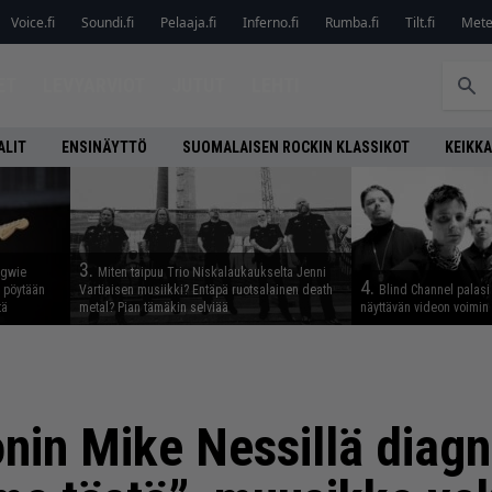
Voice.fi
Soundi.fi
Pelaaja.fi
Inferno.fi
Rumba.fi
Tilt.fi
Metel
ET
LEVYARVIOT
JUTUT
LEHTI
ALIT
ENSINÄYTTÖ
SUOMALAISEN ROCKIN KLASSIKOT
KEIKKA
3.
ngwie
Miten taipuu Trio Niskalaukaukselta Jenni
4.
ö pöytään
Vartiaisen musiikki? Entäpä ruotsalainen death
Blind Channel palasi 
tä
metal? Pian tämäkin selviää
näyttävän videon voimin
onin Mike Nessillä diagn