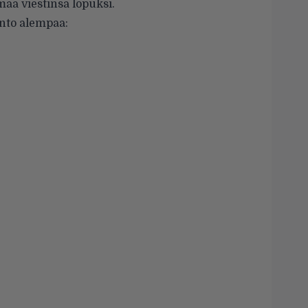
aa viestinsä lopuksi.
nto alempaa: