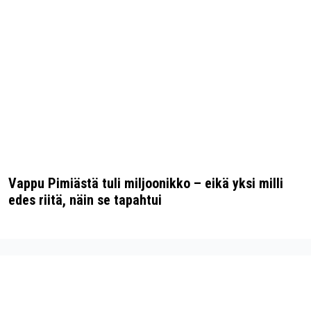
Vappu Pimiästä tuli miljoonikko – eikä yksi milli
edes riitä, näin se tapahtui