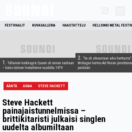
FESTIVAALIT
KUVAGALLERIA
HAASTATTELU
HELLSINKI METAL FESTI
2.
”Se oli oikeastaan aika herttaista”
1.
Tällainen keikkajyrä Queen oli ennen vanhaan
McKagan kertoo Axl Rosen jännittäne
– katso tulinen livetallenne vuodelta 1979
pestiään
ÄÄNTÄ
ASIAA
STEVE HACKETT
Steve Hackett
painajaistunnelmissa –
brittikitaristi julkaisi singlen
uudelta albumiltaan