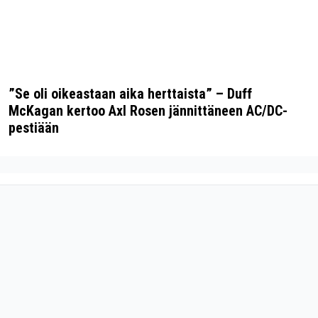
”Se oli oikeastaan aika herttaista” – Duff
McKagan kertoo Axl Rosen jännittäneen AC/DC-
pestiään