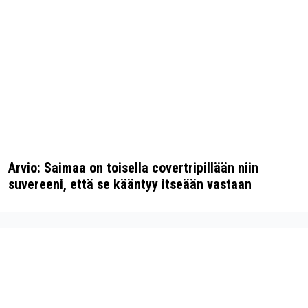
Arvio: Saimaa on toisella covertripillään niin
suvereeni, että se kääntyy itseään vastaan