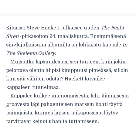
Kitaristi Steve Hackett julkaisee uuden
The Night
Siren
-pitkäsoiton 24. maaliskuuta. Ensimmäisenä
singlejulkaisuna albumilta on lohkaistu kappale
In
The Skeleton Gallery
.
– Muistatko lapsuudestasi sen tunteen, kuin jokin
pelottava olento hiipisi kimppuusi pimeässä, silloin
kun sitä vähiten odotat? Hackett kuvailee
kappaleen tunnelmaa.
– Kappalee kulkee unenomaisesta, lähi-itämaisesta
groovesta läpi pahaenteisen marssin kohti täyttä
painajaista, kunnes lapsen taikapussista löytyy
tarvittavat keinot uhan taltuttamiseen.