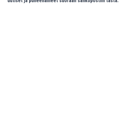
uutiset ja puheenaiheet suoraan sähköpostiin tästä.