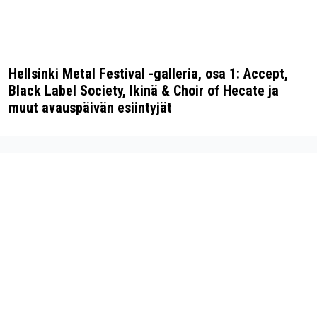
Hellsinki Metal Festival -galleria, osa 1: Accept,
Black Label Society, Ikinä & Choir of Hecate ja
muut avauspäivän esiintyjät