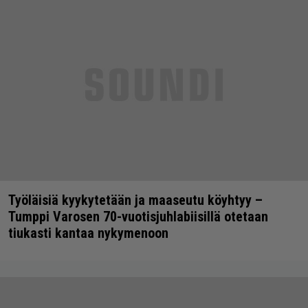
Työläisiä kyykytetään ja maaseutu köyhtyy –
Tumppi Varosen 70-vuotisjuhlabiisillä otetaan
tiukasti kantaa nykymenoon