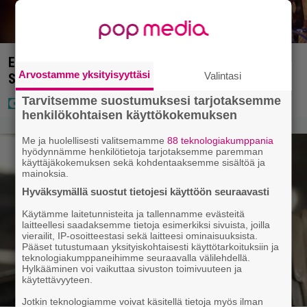
Eurojackpotissa poksahti 32,7 miljoonaa, ja tänne
Arvostamme yksityisyyttäsi
Valintasi
Suomen isoin voitto meni
Tarvitsemme suostumuksesi tarjotaksemme
henkilökohtaisen käyttökokemuksen
Me ja huolellisesti valitsemamme
88 teknologiakumppania
hyödynnämme henkilötietoja tarjotaksemme paremman
käyttäjäkokemuksen sekä kohdentaaksemme sisältöä ja
mainoksia.
Hyväksymällä suostut tietojesi käyttöön seuraavasti
Käytämme laitetunnisteita ja tallennamme evästeitä
laitteellesi saadaksemme tietoja esimerkiksi sivuista, joilla
vierailit, IP-osoitteestasi sekä laitteesi ominaisuuksista.
Pääset tutustumaan yksityiskohtaisesti käyttötarkoituksiin ja
teknologiakumppaneihimme seuraavalla välilehdellä.
Hylkääminen voi vaikuttaa sivuston toimivuuteen ja
käytettävyyteen.
Jotkin teknologiamme voivat käsitellä tietoja myös ilman