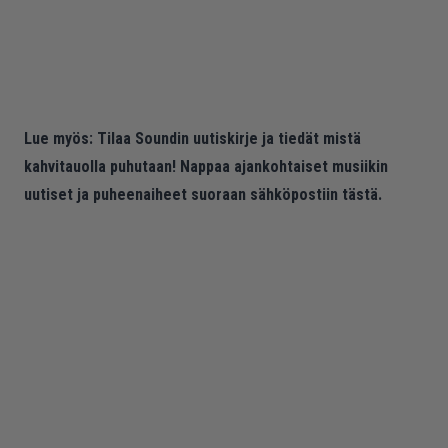
Lue myös:
Tilaa Soundin uutiskirje ja tiedät mistä
kahvitauolla puhutaan! Nappaa ajankohtaiset musiikin
uutiset ja puheenaiheet suoraan sähköpostiin tästä.