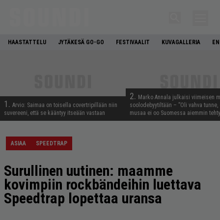
HAASTATTELU
JYTÄKESÄ GO-GO
FESTIVAALIT
KUVAGALLERIA
EN
2.
Marko Annala julkaisi viimeisen m
1.
Arvio: Saimaa on toisella covertripillään niin
soolodebyytiltään – ”Oli vahva tunne, e
suvereeni, että se kääntyy itseään vastaan
musaa ei oo Suomessa aiemmin tehty
ASIAA
SPEEDTRAP
Surullinen uutinen: maamme
kovimpiin rockbändeihin luettava
Speedtrap lopettaa uransa