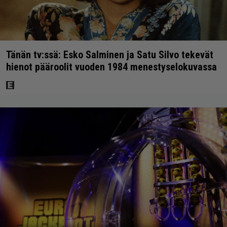
Tänän tv:ssä: Esko Salminen ja Satu Silvo tekevät
hienot pääroolit vuoden 1984 menestyselokuvassa