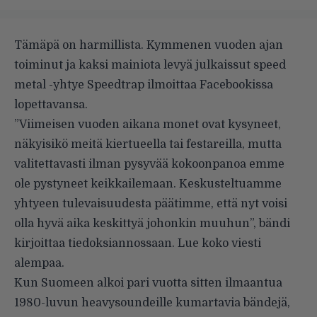
Tämäpä on harmillista. Kymmenen vuoden ajan
toiminut ja kaksi mainiota levyä julkaissut speed
metal -yhtye Speedtrap ilmoittaa Facebookissa
lopettavansa.
”Viimeisen vuoden aikana monet ovat kysyneet,
näkyisikö meitä kiertueella tai festareilla, mutta
valitettavasti ilman pysyvää kokoonpanoa emme
ole pystyneet keikkailemaan. Keskusteltuamme
yhtyeen tulevaisuudesta päätimme, että nyt voisi
olla hyvä aika keskittyä johonkin muuhun”, bändi
kirjoittaa tiedoksiannossaan. Lue koko viesti
alempaa.
Kun Suomeen alkoi pari vuotta sitten ilmaantua
1980-luvun heavysoundeille kumartavia bändejä,