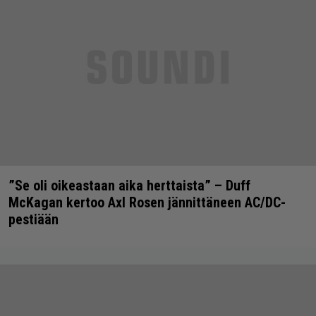
”Se oli oikeastaan aika herttaista” – Duff
McKagan kertoo Axl Rosen jännittäneen AC/DC-
pestiään