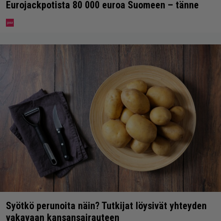
Eurojackpotista 80 000 euroa Suomeen – tänne
Syötkö perunoita näin? Tutkijat löysivät yhteyden
vakavaan kansansairauteen