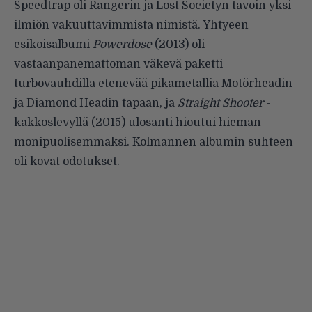
Speedtrap oli Rangerin ja Lost Societyn tavoin yksi
ilmiön vakuuttavimmista nimistä. Yhtyeen
esikoisalbumi
Powerdose
(2013) oli
vastaanpanemattoman väkevä
paketti
turbovauhdilla etenevää pikametallia Motörheadin
ja Diamond Headin tapaan, ja
Straight Shooter
-
kakkoslevyllä (2015) ulosanti hioutui hieman
monipuolisemmaksi. Kolmannen albumin suhteen
oli kovat odotukset.