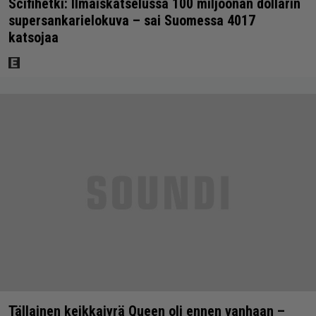
Scifihetki: Ilmaiskatselussa 100 miljoonan dollarin
supersankarielokuva – sai Suomessa 4017
katsojaa
Tällainen keikkajyrä Queen oli ennen vanhaan –