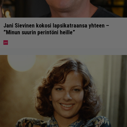
Jani Sievinen kokosi lapsikatraansa yhteen –
”Minun suurin perintöni heille”