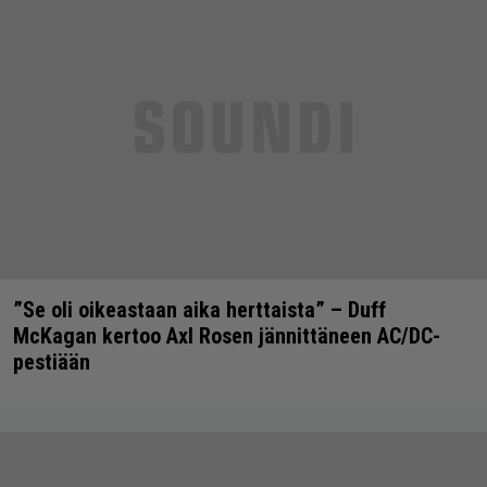
”Se oli oikeastaan aika herttaista” – Duff
McKagan kertoo Axl Rosen jännittäneen AC/DC-
pestiään