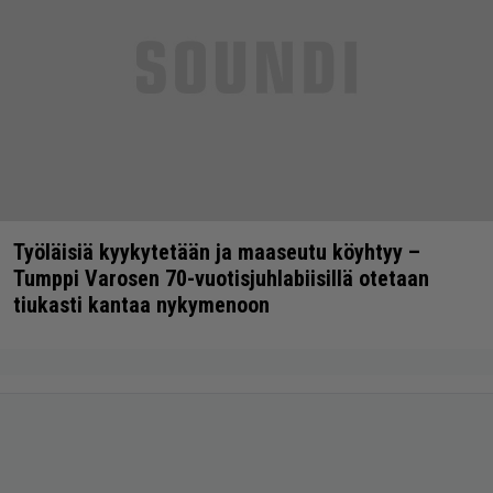
Työläisiä kyykytetään ja maaseutu köyhtyy –
Tumppi Varosen 70-vuotisjuhlabiisillä otetaan
tiukasti kantaa nykymenoon