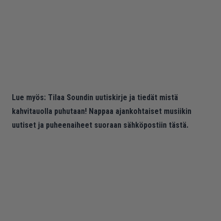
Lue myös:
Tilaa Soundin uutiskirje ja tiedät mistä
kahvitauolla puhutaan! Nappaa ajankohtaiset musiikin
uutiset ja puheenaiheet suoraan sähköpostiin tästä.