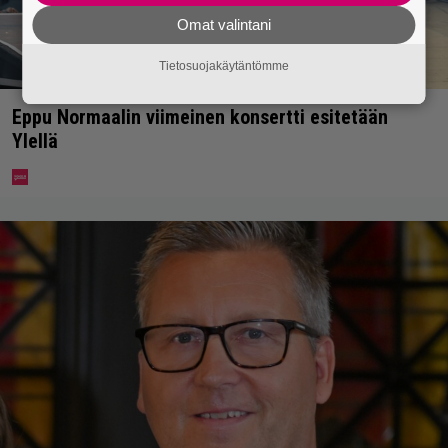
Omat valintani
Tietosuojakäytäntömme
Eppu Normaalin viimeinen konsertti esitetään
Ylellä