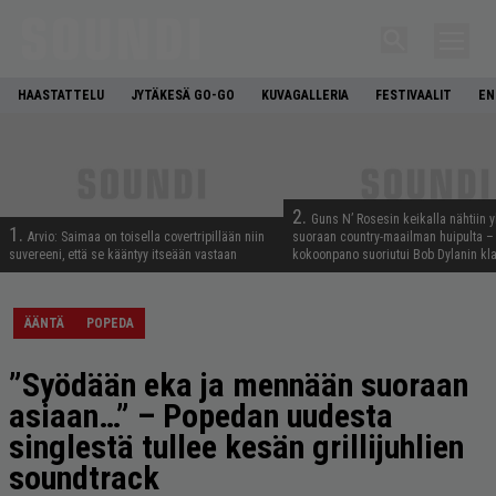
HAASTATTELU
JYTÄKESÄ GO-GO
KUVAGALLERIA
FESTIVAALIT
EN
2.
Guns N’ Rosesin keikalla nähtiin y
1.
Arvio: Saimaa on toisella covertripillään niin
suoraan country-maailman huipulta –
suvereeni, että se kääntyy itseään vastaan
kokoonpano suoriutui Bob Dylanin kl
ÄÄNTÄ
POPEDA
”Syödään eka ja mennään suoraan
asiaan…” – Popedan uudesta
singlestä tullee kesän grillijuhlien
soundtrack