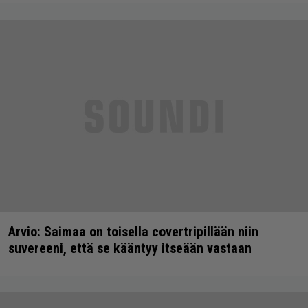
Arvio: Saimaa on toisella covertripillään niin
suvereeni, että se kääntyy itseään vastaan