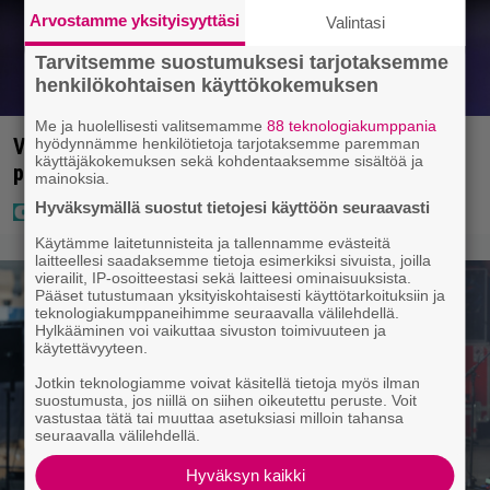
Arvostamme yksityisyyttäsi
Valintasi
Tarvitsemme suostumuksesi tarjotaksemme
henkilökohtaisen käyttökokemuksen
Me ja huolellisesti valitsemamme
88 teknologiakumppania
Vappu Pimiä sai huonoa palvelua ravintolassa –
hyödynnämme henkilötietoja tarjotaksemme paremman
käyttäjäkokemuksen sekä kohdentaaksemme sisältöä ja
pettyi siellä kahteen asiaan
mainoksia.
Hyväksymällä suostut tietojesi käyttöön seuraavasti
Käytämme laitetunnisteita ja tallennamme evästeitä
laitteellesi saadaksemme tietoja esimerkiksi sivuista, joilla
vierailit, IP-osoitteestasi sekä laitteesi ominaisuuksista.
Pääset tutustumaan yksityiskohtaisesti käyttötarkoituksiin ja
teknologiakumppaneihimme seuraavalla välilehdellä.
Hylkääminen voi vaikuttaa sivuston toimivuuteen ja
käytettävyyteen.
Jotkin teknologiamme voivat käsitellä tietoja myös ilman
suostumusta, jos niillä on siihen oikeutettu peruste. Voit
vastustaa tätä tai muuttaa asetuksiasi milloin tahansa
seuraavalla välilehdellä.
Hyväksyn kaikki