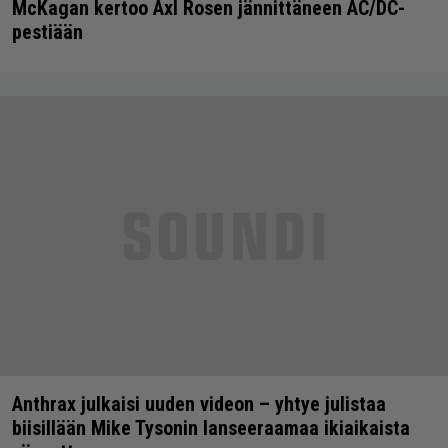
McKagan kertoo Axl Rosen jännittäneen AC/DC-
pestiään
Anthrax julkaisi uuden videon – yhtye julistaa
biisillään Mike Tysonin lanseeraamaa ikiaikaista