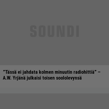
”Tässä ei jahdata kolmen minuutin radiohittiä” –
A.W. Yrjänä julkaisi toisen soololevynsä