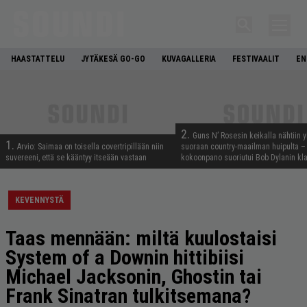
HAASTATTELU
JYTÄKESÄ GO-GO
KUVAGALLERIA
FESTIVAALIT
EN
2.
Guns N’ Rosesin keikalla nähtiin y
1.
Arvio: Saimaa on toisella covertripillään niin
suoraan country-maailman huipulta –
suvereeni, että se kääntyy itseään vastaan
kokoonpano suoriutui Bob Dylanin kl
KEVENNYSTÄ
Taas mennään: miltä kuulostaisi
System of a Downin hittibiisi
Michael Jacksonin, Ghostin tai
Frank Sinatran tulkitsemana?