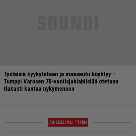
Työläisiä kyykytetään ja maaseutu köyhtyy –
Tumppi Varosen 70-vuotisjuhlabiisillä otetaan
tiukasti kantaa nykymenoon
AIHEESEEN LIITTYEN