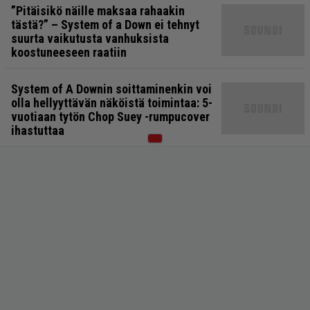
”Pitäisikö näille maksaa rahaakin
tästä?” – System of a Down ei tehnyt
suurta vaikutusta vanhuksista
koostuneeseen raatiin
System of A Downin soittaminenkin voi
olla hellyyttävän näköistä toimintaa: 5-
vuotiaan tytön Chop Suey -rumpucover
ihastuttaa