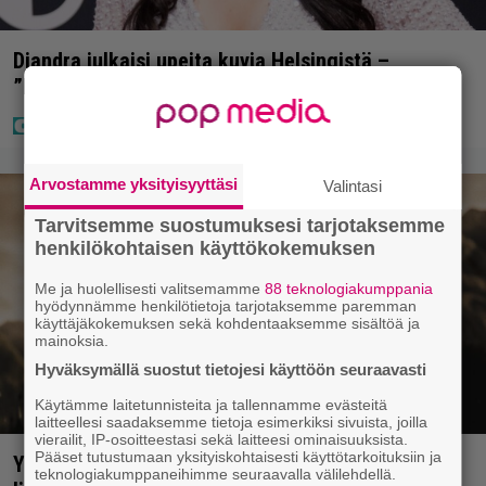
Diandra julkaisi upeita kuvia Helsingistä –
”Puitteet kohdillaan”
Arvostamme yksityisyyttäsi
Valintasi
Tarvitsemme suostumuksesi tarjotaksemme
henkilökohtaisen käyttökokemuksen
Me ja huolellisesti valitsemamme
88 teknologiakumppania
hyödynnämme henkilötietoja tarjotaksemme paremman
käyttäjäkokemuksen sekä kohdentaaksemme sisältöä ja
mainoksia.
Hyväksymällä suostut tietojesi käyttöön seuraavasti
Käytämme laitetunnisteita ja tallennamme evästeitä
laitteellesi saadaksemme tietoja esimerkiksi sivuista, joilla
vierailit, IP-osoitteestasi sekä laitteesi ominaisuuksista.
Pääset tutustumaan yksityiskohtaisesti käyttötarkoituksiin ja
Yöllä tv:ssä: Sotaelokuvan näyttelijät kasvattivat
teknologiakumppaneihimme seuraavalla välilehdellä.