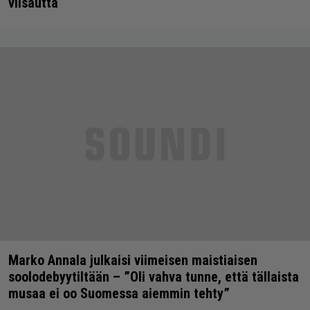
viisautta
Marko Annala julkaisi viimeisen maistiaisen
soolodebyytiltään – ”Oli vahva tunne, että tällaista
musaa ei oo Suomessa aiemmin tehty”