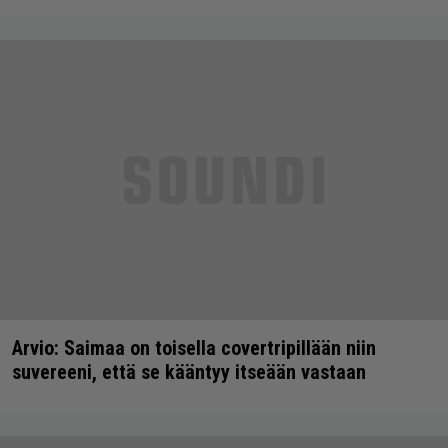
Arvio: Saimaa on toisella covertripillään niin
suvereeni, että se kääntyy itseään vastaan