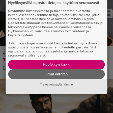
Hyväksymällä suostut tietojesi käyttöön seuraavasti
Käytämme laitetunnisteita ja tallennamme evästeitä
laitteellesi saadaksemme tietoja esimerkiksi sivuista, joilla
vierailit, IP-osoitteestasi sekä laitteesi ominaisuuksista.
Pääset tutustumaan yksityiskohtaisesti käyttötarkoituksiin ja
teknologiakumppaneihimme seuraavalla välilehdellä.
Hylkääminen voi vaikuttaa sivuston toimivuuteen ja
käytettävyyteen.
Jotkin teknologiamme voivat käsitellä tietoja myös ilman
suostumusta, jos niillä on siihen oikeutettu peruste. Voit
vastustaa tätä tai muuttaa asetuksiasi milloin tahansa
Jani Sieviseltä harvinainen kuva – ”Kaikki lapset
seuraavalla välilehdellä.
samaan aikaan”
Hyväksyn kaikki
Omat valintani
Tietosuojakäytäntömme