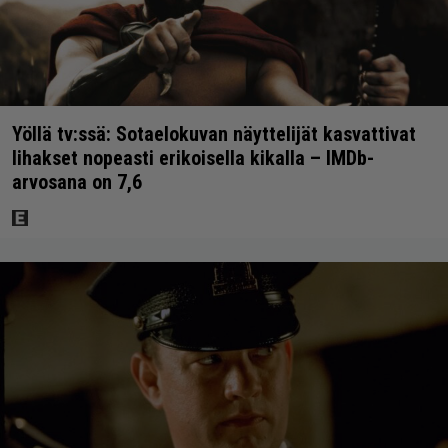
Yöllä tv:ssä: Sotaelokuvan näyttelijät kasvattivat
lihakset nopeasti erikoisella kikalla – IMDb-
arvosana on 7,6