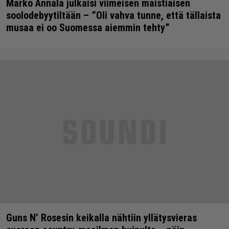
Marko Annala julkaisi viimeisen maistiaisen
soolodebyytiltään – ”Oli vahva tunne, että tällaista
musaa ei oo Suomessa aiemmin tehty”
Guns N’ Rosesin keikalla nähtiin yllätysvieras