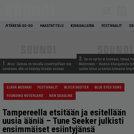
JYTÄKESÄ GO-GO
HAASTATTELU
KUVAGALLERIA
FESTIVAALIT
EN
2.
Se on nyt tai ei koskaan, toteaa Y
1.
Arvio: Saimaa on toisella covertripillään niin
Malmsteen – Ruotsin kitarajumala ly
suvereeni, että se kääntyy itseään vastaan
uuden biisin ja kertoo tulevasta levys
ELÄVÄ MUSIIKKI
FESTIVAALIT
BLOCK BUSTER
BLUE EYED SONS
FOUNDING NEVERLAND
NEW DEADLINE
Tampereella etsitään ja esitellään
uusia ääniä – Tune Seeker julkisti
ensimmäiset esiintyjänsä