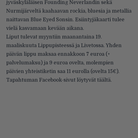
jyväskyläläisen Founding Neverlandin sekä
Nurmijärveltä kaahaavan rockia, bluesia ja metallia
naittavan Blue Eyed Sonsin. Esiintyjäkaarti tulee
vielä kasvamaan kevään aikana.
Liput tulevat myyntiin maanantaina 19.
maaliskuuta Lippupisteessä ja Livetossa. Yhden
päivän lippu maksaa ennakkoon 7 euroa (+
palvelumaksu) ja 9 euroa ovelta, molempien
päivien yhteistiketin saa 11 eurolla (ovelta 15€).
Tapahtuman Facebook-sivut löytyvät
täältä
.