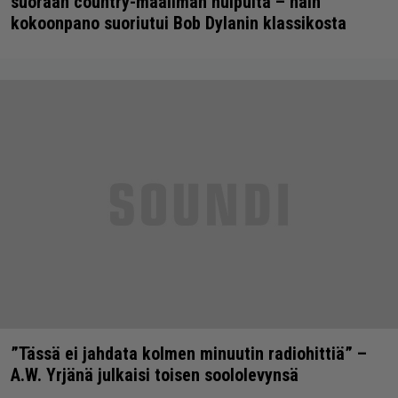
suoraan country-maailman huipulta – näin
kokoonpano suoriutui Bob Dylanin klassikosta
”Tässä ei jahdata kolmen minuutin radiohittiä” –
A.W. Yrjänä julkaisi toisen soololevynsä