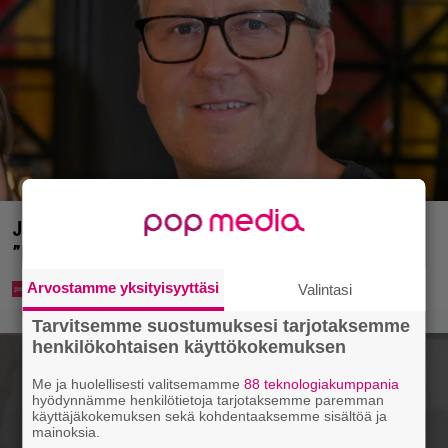
Jani Sievinen kokosi lapsikatraansa yhteen –
”Minun suurin perintöni heille”
Arvostamme yksityisyyttäsi
Valintasi
Tarvitsemme suostumuksesi tarjotaksemme
henkilökohtaisen käyttökokemuksen
Me ja huolellisesti valitsemamme
88 teknologiakumppania
hyödynnämme henkilötietoja tarjotaksemme paremman
käyttäjäkokemuksen sekä kohdentaaksemme sisältöä ja
mainoksia.