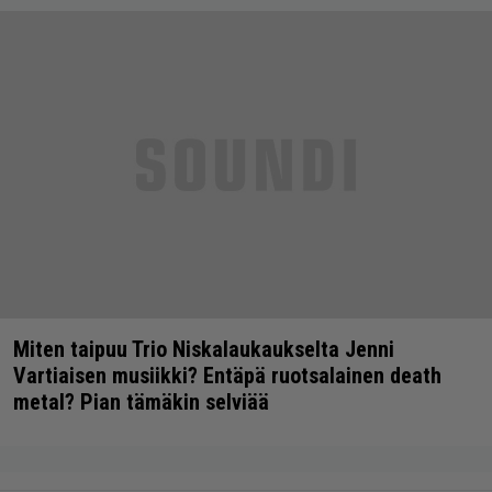
Miten taipuu Trio Niskalaukaukselta Jenni
Vartiaisen musiikki? Entäpä ruotsalainen death
metal? Pian tämäkin selviää