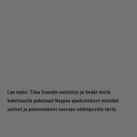
Lue myös:
Tilaa Soundin uutiskirje ja tiedät mistä
kahvitauolla puhutaan! Nappaa ajankohtaiset musiikin
uutiset ja puheenaiheet suoraan sähköpostiin tästä.