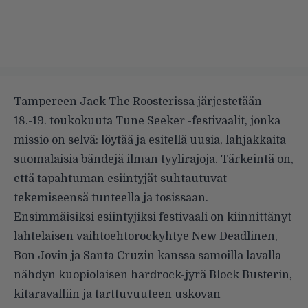
Tampereen Jack The Roosterissa järjestetään
18.-19. toukokuuta
Tune Seeker -festivaalit
, jonka
missio on selvä: löytää ja esitellä uusia, lahjakkaita
suomalaisia bändejä ilman tyylirajoja. Tärkeintä on,
että tapahtuman esiintyjät suhtautuvat
tekemiseensä tunteella ja tosissaan.
Ensimmäisiksi esiintyjiksi festivaali on kiinnittänyt
lahtelaisen vaihtoehtorockyhtye New Deadlinen,
Bon Jovin ja Santa Cruzin kanssa samoilla lavalla
nähdyn kuopiolaisen hardrock-jyrä Block Busterin,
kitaravalliin ja tarttuvuuteen uskovan