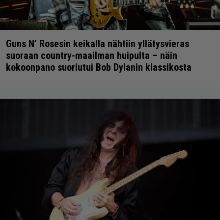
Guns N’ Rosesin keikalla nähtiin yllätysvieras
suoraan country-maailman huipulta – näin
kokoonpano suoriutui Bob Dylanin klassikosta