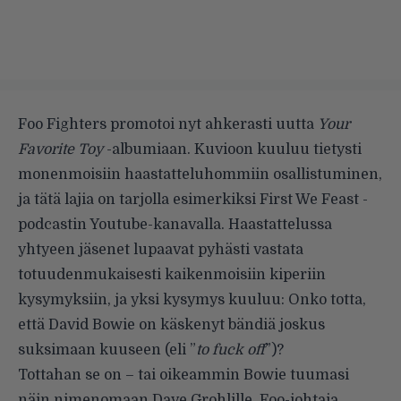
Foo Fighters promotoi nyt ahkerasti uutta
Your
Favorite Toy
-albumiaan. Kuvioon kuuluu tietysti
monenmoisiin haastatteluhommiin osallistuminen,
ja tätä lajia on tarjolla esimerkiksi First We Feast -
podcastin Youtube-kanavalla. Haastattelussa
yhtyeen jäsenet lupaavat pyhästi vastata
totuudenmukaisesti kaikenmoisiin kiperiin
kysymyksiin, ja yksi kysymys kuuluu: Onko totta,
että David Bowie on käskenyt bändiä joskus
suksimaan kuuseen (eli ”
to fuck off
”)?
Tottahan se on – tai oikeammin Bowie tuumasi
näin nimenomaan Dave Grohlille. Foo-johtaja