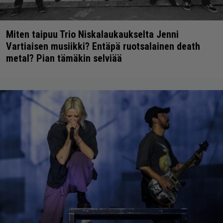
Miten taipuu Trio Niskalaukaukselta Jenni
Vartiaisen musiikki? Entäpä ruotsalainen death
metal? Pian tämäkin selviää