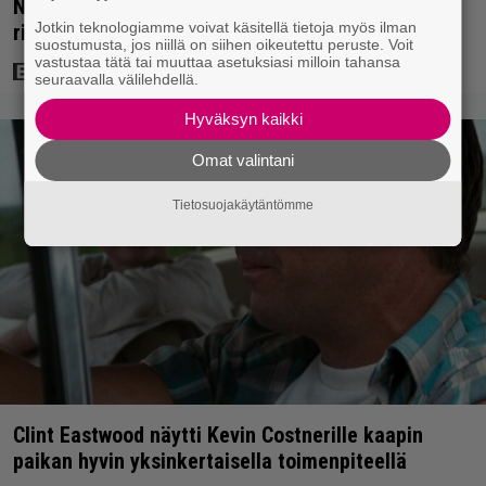
Nyt Netflixissä: Yksi viime vuosien parhaista
Jotkin teknologiamme voivat käsitellä tietoja myös ilman
rikossarjoista – IMDB-arvio 8,8
suostumusta, jos niillä on siihen oikeutettu peruste. Voit
vastustaa tätä tai muuttaa asetuksiasi milloin tahansa
seuraavalla välilehdellä.
Hyväksyn kaikki
Omat valintani
Tietosuojakäytäntömme
Clint Eastwood näytti Kevin Costnerille kaapin
paikan hyvin yksinkertaisella toimenpiteellä