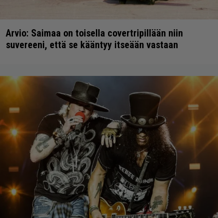
Arvio: Saimaa on toisella covertripillään niin
suvereeni, että se kääntyy itseään vastaan