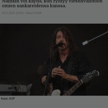
Näinkin voi käydä, kun ryhtyy viestinvaihtoon
omien sankareidensa kanssa.
20.5.2026 20:00
Saku Schildt
Kuva: AOP