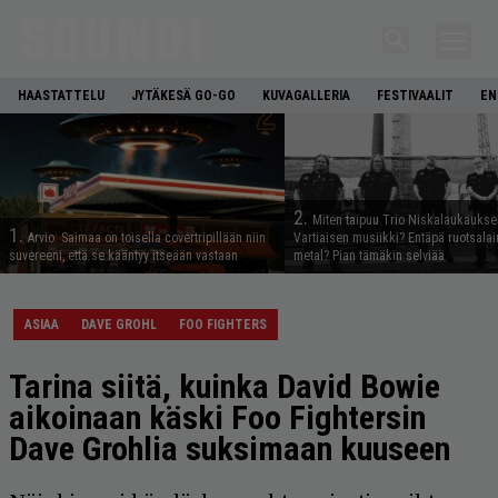
HAASTATTELU
JYTÄKESÄ GO-GO
KUVAGALLERIA
FESTIVAALIT
EN
2.
Miten taipuu Trio Niskalaukaukse
1.
Arvio: Saimaa on toisella covertripillään niin
Vartiaisen musiikki? Entäpä ruotsala
suvereeni, että se kääntyy itseään vastaan
metal? Pian tämäkin selviää
ASIAA
DAVE GROHL
FOO FIGHTERS
Tarina siitä, kuinka David Bowie
aikoinaan käski Foo Fightersin
Dave Grohlia suksimaan kuuseen