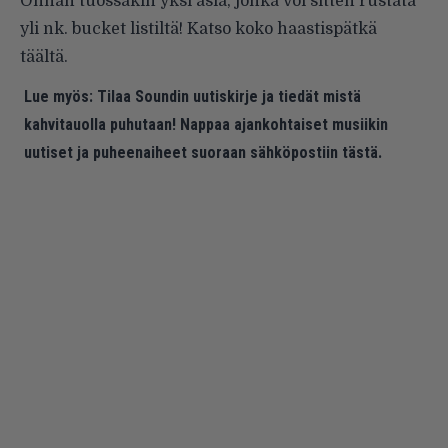
Onhan tuossakin yksi asia, jonka voi sitten rustata
yli nk. bucket listiltä! Katso koko
haastispätkä
täältä
.
Lue myös:
Tilaa Soundin uutiskirje ja tiedät mistä
kahvitauolla puhutaan! Nappaa ajankohtaiset musiikin
uutiset ja puheenaiheet suoraan sähköpostiin tästä.