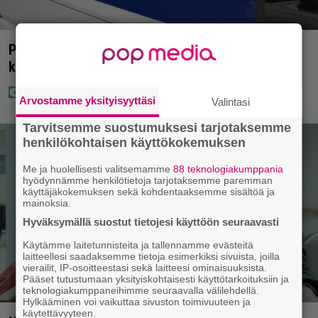
Poliisilla tehovalvonta – tästä kysymys ja näin
kauan kestää
Arvostamme yksityisyyttäsi
Valintasi
Tarvitsemme suostumuksesi tarjotaksemme
henkilökohtaisen käyttökokemuksen
Me ja huolellisesti valitsemamme
88 teknologiakumppania
hyödynnämme henkilötietoja tarjotaksemme paremman
käyttäjäkokemuksen sekä kohdentaaksemme sisältöä ja
mainoksia.
Hyväksymällä suostut tietojesi käyttöön seuraavasti
Käytämme laitetunnisteita ja tallennamme evästeitä
laitteellesi saadaksemme tietoja esimerkiksi sivuista, joilla
vierailit, IP-osoitteestasi sekä laitteesi ominaisuuksista.
Pääset tutustumaan yksityiskohtaisesti käyttötarkoituksiin ja
teknologiakumppaneihimme seuraavalla välilehdellä.
Hylkääminen voi vaikuttaa sivuston toimivuuteen ja
käytettävyyteen.