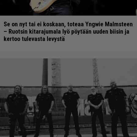
Se on nyt tai ei koskaan, toteaa Yngwie Malmsteen
– Ruotsin kitarajumala lyö pöytään uuden biisin ja
kertoo tulevasta levystä