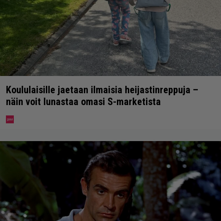
Koululaisille jaetaan ilmaisia heijastinreppuja –
näin voit lunastaa omasi S-marketista