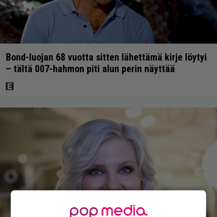
Bond-luojan 68 vuotta sitten lähettämä kirje löytyi
– tältä 007-hahmon piti alun perin näyttää