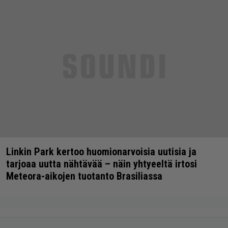
Linkin Park kertoo huomionarvoisia uutisia ja
tarjoaa uutta nähtävää – näin yhtyeeltä irtosi
Meteora-aikojen tuotanto Brasiliassa