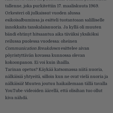
tallenne, joka purkitettiin 17. maaliskuuta 1969.
Orkesteri oli julkaissut vuoden alussa
esikoisalbuminsa ja esitteli tuotantoaan salilliselle
innokkaita tanskalaisnuoria. Ja kyllä oli muuten
bändi ehtinyt hitsaantua aika tiiviiksi yksiköksi
reilussa puolessa vuodessa: oheinen
Communication Breakdown
esittelee aivan
pöyristyttävän kovassa kunnossa olevan
kokoonpanon. Ei voi kuin ihailla.
Tarinan opetus? Käykää katsomassa niitä nuoria,
nälkäisiä yhtyeitä, silloin kun ne ovat vielä nuoria ja
nälkäisiä! Muuten joutuu haikailemaan tällä tavalla
YouTube-videoiden äärellä, että olisihan tuo ollut
kiva nähdä.