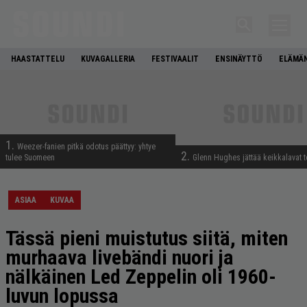
HAASTATTELU
KUVAGALLERIA
FESTIVAALIT
ENSINÄYTTÖ
ELÄMÄN
1.
Weezer-fanien pitkä odotus päättyy: yhtye
2.
tulee Suomeen
Glenn Hughes jättää keikkalavat t
ASIAA
KUVAA
Tässä pieni muistutus siitä, miten
murhaava livebändi nuori ja
nälkäinen Led Zeppelin oli 1960-
luvun lopussa