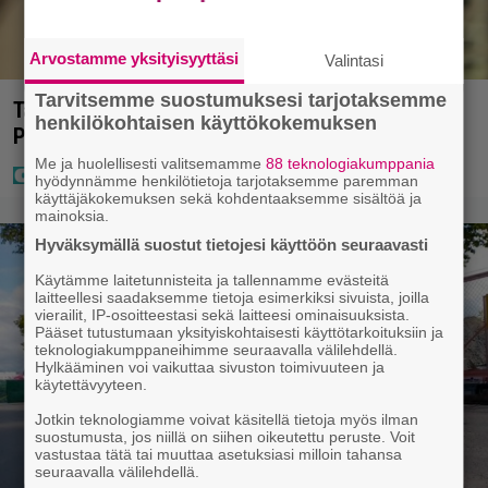
Arvostamme yksityisyyttäsi
Valintasi
Tarvitsemme suostumuksesi tarjotaksemme
Tältä näyttää Vappu Pimiän perhelomalla
henkilökohtaisen käyttökokemuksen
Portugalissa – ”Kaunis mekko”
Me ja huolellisesti valitsemamme
88 teknologiakumppania
hyödynnämme henkilötietoja tarjotaksemme paremman
käyttäjäkokemuksen sekä kohdentaaksemme sisältöä ja
mainoksia.
Hyväksymällä suostut tietojesi käyttöön seuraavasti
Käytämme laitetunnisteita ja tallennamme evästeitä
laitteellesi saadaksemme tietoja esimerkiksi sivuista, joilla
vierailit, IP-osoitteestasi sekä laitteesi ominaisuuksista.
Pääset tutustumaan yksityiskohtaisesti käyttötarkoituksiin ja
teknologiakumppaneihimme seuraavalla välilehdellä.
Hylkääminen voi vaikuttaa sivuston toimivuuteen ja
käytettävyyteen.
Jotkin teknologiamme voivat käsitellä tietoja myös ilman
suostumusta, jos niillä on siihen oikeutettu peruste. Voit
vastustaa tätä tai muuttaa asetuksiasi milloin tahansa
seuraavalla välilehdellä.