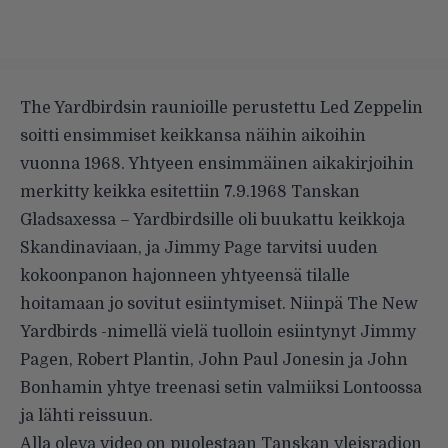
The Yardbirdsin raunioille perustettu Led Zeppelin
soitti ensimmiset keikkansa näihin aikoihin
vuonna 1968. Yhtyeen ensimmäinen aikakirjoihin
merkitty keikka esitettiin 7.9.1968 Tanskan
Gladsaxessa – Yardbirdsille oli buukattu keikkoja
Skandinaviaan, ja Jimmy Page tarvitsi uuden
kokoonpanon hajonneen yhtyeensä tilalle
hoitamaan jo sovitut esiintymiset. Niinpä The New
Yardbirds -nimellä vielä tuolloin esiintynyt Jimmy
Pagen, Robert Plantin, John Paul Jonesin ja John
Bonhamin yhtye treenasi setin valmiiksi Lontoossa
ja lähti reissuun.
Alla oleva video on puolestaan Tanskan yleisradion