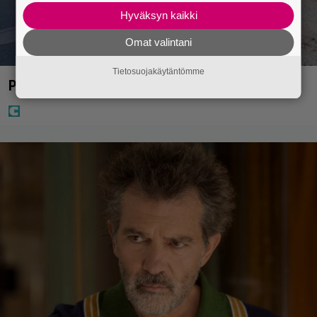
Hyväksyn kaikki
Omat valintani
Tietosuojakäytäntömme
Poliisilla surullinen ilta Kuopiossa eilen