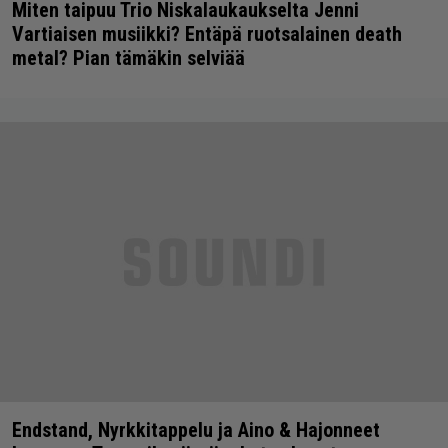
Miten taipuu Trio Niskalaukaukselta Jenni
Vartiaisen musiikki? Entäpä ruotsalainen death
metal? Pian tämäkin selviää
Endstand, Nyrkkitappelu ja Aino & Hajonneet