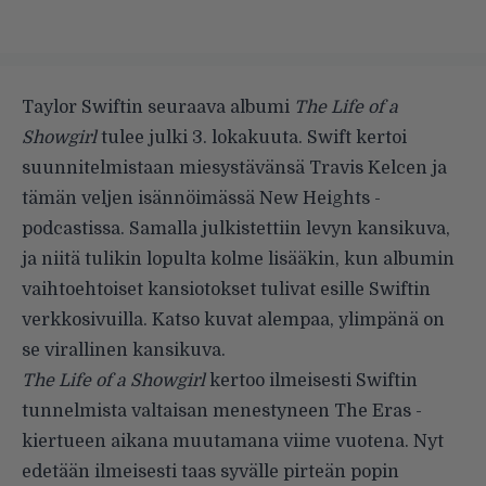
Taylor Swiftin seuraava albumi
The Life of a
Showgirl
tulee julki 3. lokakuuta. Swift kertoi
suunnitelmistaan miesystävänsä Travis Kelcen ja
tämän veljen isännöimässä
New Heights -
podcastissa
. Samalla julkistettiin levyn kansikuva,
ja niitä tulikin lopulta kolme lisääkin, kun albumin
vaihtoehtoiset kansiotokset tulivat esille Swiftin
verkkosivuilla. Katso kuvat alempaa, ylimpänä on
se virallinen kansikuva.
The Life of a Showgirl
kertoo ilmeisesti Swiftin
tunnelmista valtaisan menestyneen The Eras -
kiertueen aikana muutamana viime vuotena. Nyt
edetään ilmeisesti taas syvälle pirteän popin