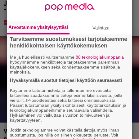
Jani Sievinen kokosi lapsikatraansa yhteen –
”Minun suurin perintöni heille”
Arvostamme yksityisyyttäsi
Valintasi
Tarvitsemme suostumuksesi tarjotaksemme
henkilökohtaisen käyttökokemuksen
Me ja huolellisesti valitsemamme
88 teknologiakumppania
hyödynnämme henkilötietoja tarjotaksemme paremman
käyttäjäkokemuksen sekä kohdentaaksemme sisältöä ja
mainoksia.
Hyväksymällä suostut tietojesi käyttöön seuraavasti
Käytämme laitetunnisteita ja tallennamme evästeitä
laitteellesi saadaksemme tietoja esimerkiksi sivuista, joilla
vierailit, IP-osoitteestasi sekä laitteesi ominaisuuksista.
Pääset tutustumaan yksityiskohtaisesti käyttötarkoituksiin ja
teknologiakumppaneihimme seuraavalla välilehdellä.
Hylkääminen voi vaikuttaa sivuston toimivuuteen ja
käytettävyyteen.
Vappu Pimiä sai huonoa palvelua ravintolassa –
Jotkin teknologiamme voivat käsitellä tietoja myös ilman
suostumusta, jos niillä on siihen oikeutettu peruste. Voit
pettyi siellä kahteen asiaan