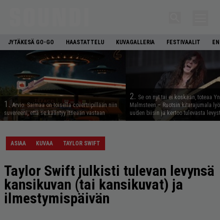
JYTÄKESÄ GO-GO
HAASTATTELU
KUVAGALLERIA
FESTIVAALIT
EN
2.
Se on nyt tai ei koskaan, toteaa Y
1.
Arvio: Saimaa on toisella covertripillään niin
Malmsteen – Ruotsin kitarajumala ly
suvereeni, että se kääntyy itseään vastaan
uuden biisin ja kertoo tulevasta levys
ASIAA
KUVAA
TAYLOR SWIFT
Taylor Swift julkisti tulevan levynsä
kansikuvan (tai kansikuvat) ja
ilmestymispäivän