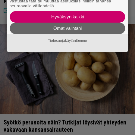
vastustaa tätä tai muuttaa asetuksiasi milloin tahansa
seuraavalla välilehdellä.
Hyväksyn kaikki
Omat valintani
Tietosuojakäytäntömme
Syötkö perunoita näin? Tutkijat löysivät yhteyden
vakavaan kansansairauteen