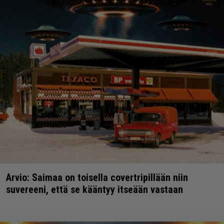
Arvio: Saimaa on toisella covertripillään niin
suvereeni, että se kääntyy itseään vastaan