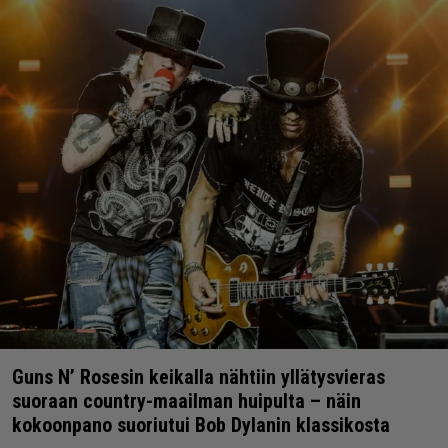
Guns N’ Rosesin keikalla nähtiin yllätysvieras
suoraan country-maailman huipulta – näin
kokoonpano suoriutui Bob Dylanin klassikosta