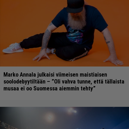
Marko Annala julkaisi viimeisen maistiaisen
soolodebyytiltään – ”Oli vahva tunne, että tällaista
musaa ei oo Suomessa aiemmin tehty”