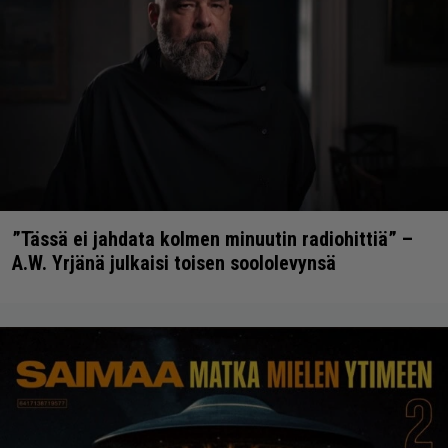
”Tässä ei jahdata kolmen minuutin radiohittiä” –
A.W. Yrjänä julkaisi toisen soololevynsä