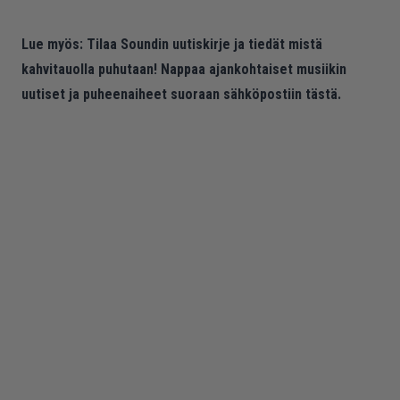
Lue myös:
Tilaa Soundin uutiskirje ja tiedät mistä
kahvitauolla puhutaan! Nappaa ajankohtaiset musiikin
uutiset ja puheenaiheet suoraan sähköpostiin tästä.