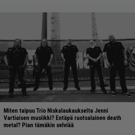
Miten taipuu Trio Niskalaukaukselta Jenni
Vartiaisen musiikki? Entäpä ruotsalainen death
metal? Pian tämäkin selviää