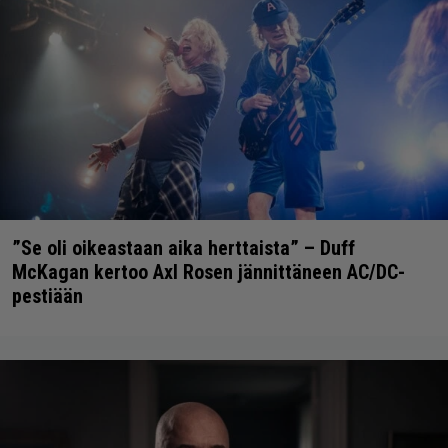
”Se oli oikeastaan aika herttaista” – Duff
McKagan kertoo Axl Rosen jännittäneen AC/DC-
pestiään