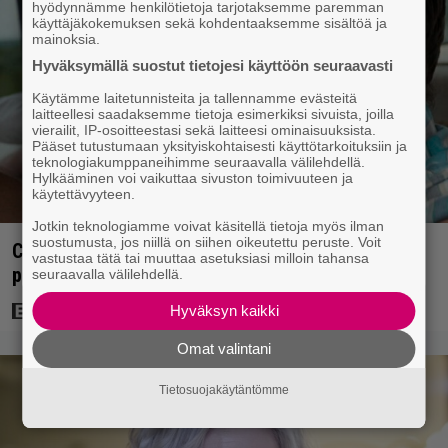
hyödynnämme henkilötietoja tarjotaksemme paremman
käyttäjäkokemuksen sekä kohdentaaksemme sisältöä ja
mainoksia.
Hyväksymällä suostut tietojesi käyttöön seuraavasti
Käytämme laitetunnisteita ja tallennamme evästeitä
laitteellesi saadaksemme tietoja esimerkiksi sivuista, joilla
vierailit, IP-osoitteestasi sekä laitteesi ominaisuuksista.
Pääset tutustumaan yksityiskohtaisesti käyttötarkoituksiin ja
teknologiakumppaneihimme seuraavalla välilehdellä.
Hylkääminen voi vaikuttaa sivuston toimivuuteen ja
käytettävyyteen.
Jotkin teknologiamme voivat käsitellä tietoja myös ilman
suostumusta, jos niillä on siihen oikeutettu peruste. Voit
Clint Eastwood näytti Kevin Costnerille kaapin
vastustaa tätä tai muuttaa asetuksiasi milloin tahansa
paikan hyvin yksinkertaisella toimenpiteellä
seuraavalla välilehdellä.
Hyväksyn kaikki
Omat valintani
Tietosuojakäytäntömme