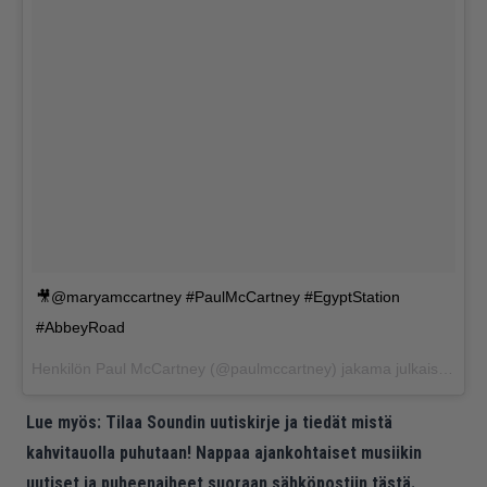
🎥@maryamccartney #PaulMcCartney #EgyptStation
#AbbeyRoad
Henkilön
Paul McCartney
(@paulmccartney) jakama julkaisu
Hein
Lue myös:
Tilaa Soundin uutiskirje ja tiedät mistä
kahvitauolla puhutaan! Nappaa ajankohtaiset musiikin
uutiset ja puheenaiheet suoraan sähköpostiin tästä.