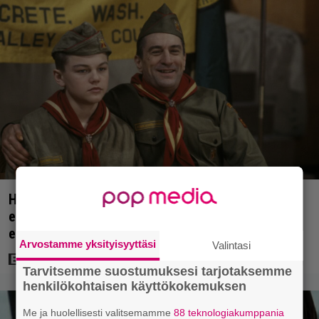
Huippuleffa suoratoistossa: DiCaprion
ensimmäinen päärooli – ja Tobey Maguiren
ensimmäinen elokuvaesiintyminen
Arvostamme yksityisyyttäsi
Valintasi
Tarvitsemme suostumuksesi tarjotaksemme
henkilökohtaisen käyttökokemuksen
Me ja huolellisesti valitsemamme
88 teknologiakumppania