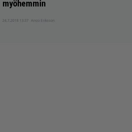
myöhemmin
24.7.2018 13:37
Anssi Eriksson