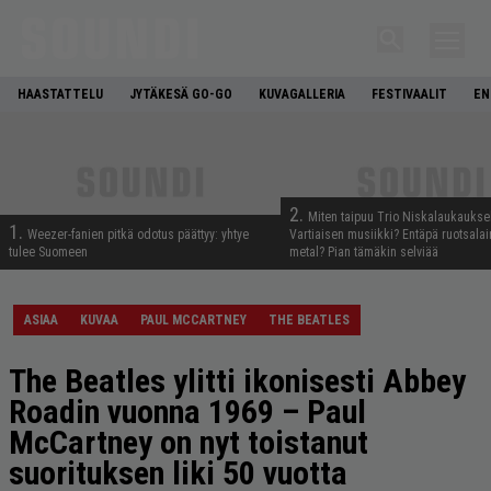
HAASTATTELU
JYTÄKESÄ GO-GO
KUVAGALLERIA
FESTIVAALIT
EN
2.
Miten taipuu Trio Niskalaukaukse
1.
Weezer-fanien pitkä odotus päättyy: yhtye
Vartiaisen musiikki? Entäpä ruotsala
tulee Suomeen
metal? Pian tämäkin selviää
ASIAA
KUVAA
PAUL MCCARTNEY
THE BEATLES
The Beatles ylitti ikonisesti Abbey
Roadin vuonna 1969 – Paul
McCartney on nyt toistanut
suorituksen liki 50 vuotta