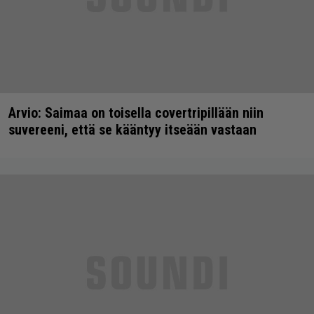
Arvio: Saimaa on toisella covertripillään niin
suvereeni, että se kääntyy itseään vastaan