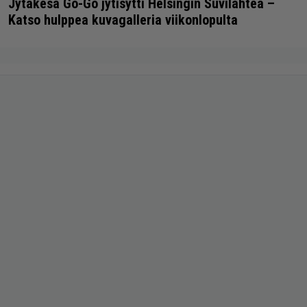
Jytäkesä Go-Go jytisytti Helsingin Suvilahtea –
Katso hulppea kuvagalleria viikonlopulta