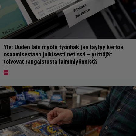
Yle: Uuden lain myötä työnhakijan täytyy kertoa
osaamisestaan julkisesti netissä – yrittäjät
toivovat rangaistusta laiminlyönnistä