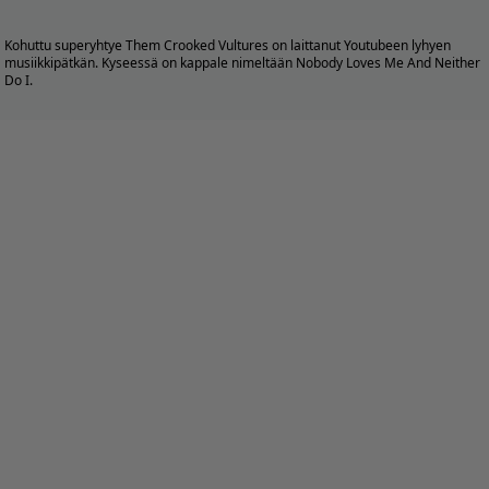
Kohuttu superyhtye Them Crooked Vultures on laittanut
Youtubeen
lyhyen
musiikkipätkän. Kyseessä on kappale nimeltään Nobody Loves Me And Neither
Do I.