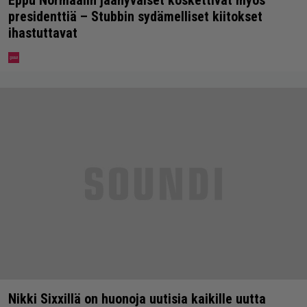
Eppu Normaalin jäähyväiset koskettivat myös
presidenttiä – Stubbin sydämelliset kiitokset
ihastuttavat
Nikki Sixxillä on huonoja uutisia kaikille uutta