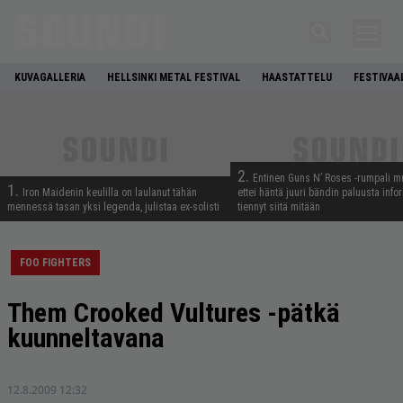
KUVAGALLERIA
HELLSINKI METAL FESTIVAL
HAASTATTELU
FESTIVAA
2.
Entinen Guns N’ Roses -rumpali mu
1.
Iron Maidenin keulilla on laulanut tähän
ettei häntä juuri bändin paluusta info
mennessä tasan yksi legenda, julistaa ex-solisti
tiennyt siitä mitään
FOO FIGHTERS
Them Crooked Vultures -pätkä
kuunneltavana
12.8.2009 12:32