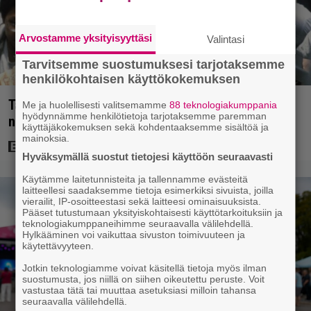
Arvostamme yksityisyyttäsi
Valintasi
Tarvitsemme suostumuksesi tarjotaksemme
henkilökohtaisen käyttökokemuksen
Tänään tv:ssä: Vuoden 1997 Bond-leffassa
Me ja huolellisesti valitsemamme
88 teknologiakumppania
hyödynnämme henkilötietoja tarjotaksemme paremman
nähdään hämmenttävän nykyaikainen kännykkä
käyttäjäkokemuksen sekä kohdentaaksemme sisältöä ja
mainoksia.
Hyväksymällä suostut tietojesi käyttöön seuraavasti
Käytämme laitetunnisteita ja tallennamme evästeitä
laitteellesi saadaksemme tietoja esimerkiksi sivuista, joilla
vierailit, IP-osoitteestasi sekä laitteesi ominaisuuksista.
Pääset tutustumaan yksityiskohtaisesti käyttötarkoituksiin ja
teknologiakumppaneihimme seuraavalla välilehdellä.
Hylkääminen voi vaikuttaa sivuston toimivuuteen ja
käytettävyyteen.
Jotkin teknologiamme voivat käsitellä tietoja myös ilman
suostumusta, jos niillä on siihen oikeutettu peruste. Voit
vastustaa tätä tai muuttaa asetuksiasi milloin tahansa
seuraavalla välilehdellä.