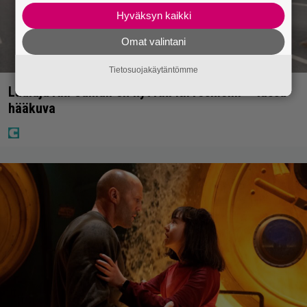
Hyväksyn kaikki
Omat valintani
Tietosuojakäytäntömme
Laulaja Aki Samuli on nyt Aki Kirvesniemi – tässä
hääkuva