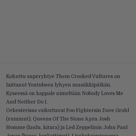
Kohuttu superyhtye Them Crooked Vultures on
laittanut
Youtubeen
lyhyen musiikkipätkän.
Kyseessä on kappale nimeltään Nobody Loves Me
And Neither Do I.
Orkesterissa vaikuttavat Foo Fightersin Dave Grohl
(rummut), Queens Of The Stone Agen Josh
Homme (laulu, kitara) ja Led Zeppelinin John Paul