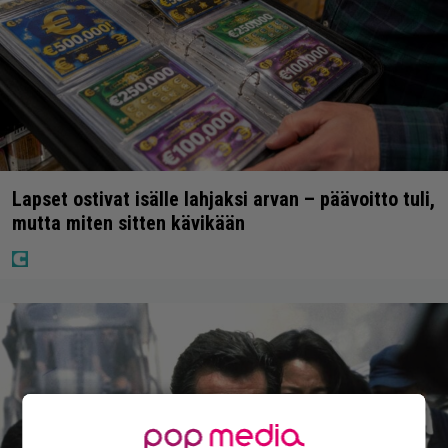
Lapset ostivat isälle lahjaksi arvan – päävoitto tuli,
mutta miten sitten kävikään