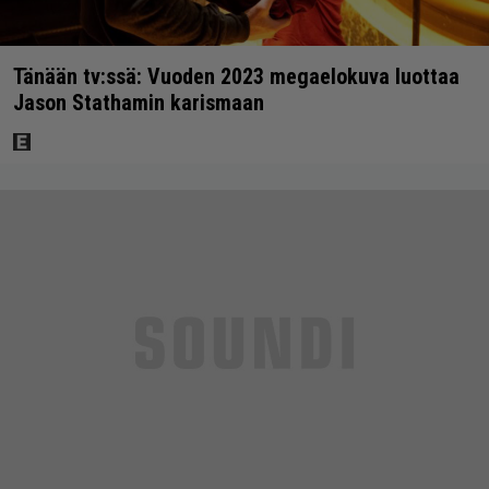
Tänään tv:ssä: Vuoden 2023 megaelokuva luottaa
Jason Stathamin karismaan