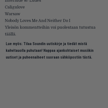
Interlude w/ Ludes
Caligulove
Warsaw
Nobody Loves Me And Neither Do I
Yleisön kommentteihin voi puolestaan tutustua
täällä
.
Lue myös:
Tilaa Soundin uutiskirje ja tiedät mistä
kahvitauolla puhutaan! Nappaa ajankohtaiset musiikin
uutiset ja puheenaiheet suoraan sähköpostiin tästä.