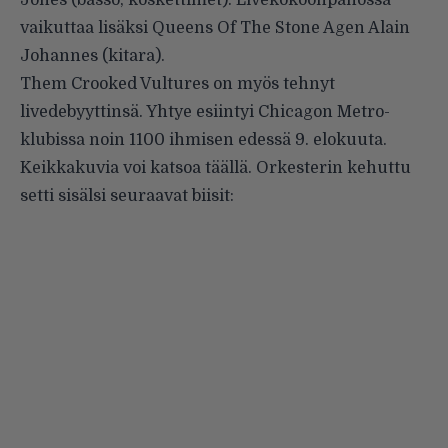
Jones (basso, koskettimet). Livekokoonpanossa
vaikuttaa lisäksi Queens Of The Stone Agen Alain
Johannes (kitara).
Them Crooked Vultures on myös tehnyt
livedebyyttinsä. Yhtye esiintyi Chicagon Metro-
klubissa noin 1100 ihmisen edessä 9. elokuuta.
Keikkakuvia voi katsoa
täällä
. Orkesterin
kehuttu
setti sisälsi seuraavat biisit: