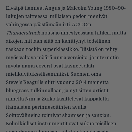
Eivätpä tienneet Angus ja Malcolm Young 1980–90-
lukujen taitteessa, millaisen pedon menivät
vahingossa päästämään irti. AC/DC:n
Thunderstruck
nousi jo ilmestyessään hitiksi, mutta
aikojen mittaan siitä on kehittynyt todellinen
raskaan rockin superklassikko. Biisistä on tehty
myös valtava määrä uusia versioita, ja internetin
myötä nämä coverit ovat käyneet alati
mielikuvituksellisemmiksi. Suomen oma
Steve’n’Seagulls niitti vuonna 2014 mainetta
bluegrass-tulkinnallaan, ja nyt sitten artistit
nimeltä Nini ja Zuiko käsittelevät kappaletta
itämaisten perinnesoitinten avulla.
Soittovälineinä toimivat shamisen ja sanxian.
Kolmikieliset instrumentit ovat sukua toisilleen:
japanilainen shamisen kehittyi kiinalaisesta