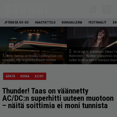
JYTÄKESÄ GO-GO
HAASTATTELU
KUVAGALLERIA
FESTIVAALIT
EN
2.
Se on nyt tai ei koskaan, toteaa Y
1.
Arvio: Saimaa on toisella covertripillään niin
Malmsteen – Ruotsin kitarajumala ly
suvereeni, että se kääntyy itseään vastaan
uuden biisin ja kertoo tulevasta levys
ÄÄNTÄ
KUVAA
AC/DC
Thunder! Taas on väännetty
AC/DC:n superhitti uuteen muotoon
– näitä soittimia ei moni tunnista