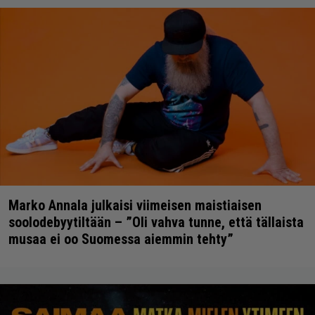
Marko Annala julkaisi viimeisen maistiaisen
soolodebyytiltään – ”Oli vahva tunne, että tällaista
musaa ei oo Suomessa aiemmin tehty”