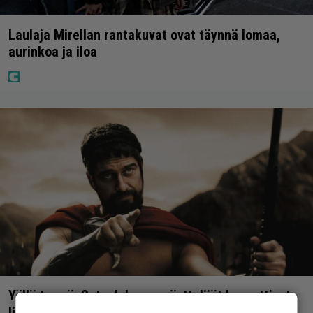
Laulaja Mirellan rantakuvat ovat täynnä lomaa,
aurinkoa ja iloa
Yöllä tv:ssä: Sotaelokuvan näyttelijät kasvattivat
lihakset nopeasti erikoisella kikalla – IMDb-