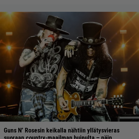
Guns N’ Rosesin keikalla nähtiin yllätysvieras
suoraan country-maailman huipulta – näin