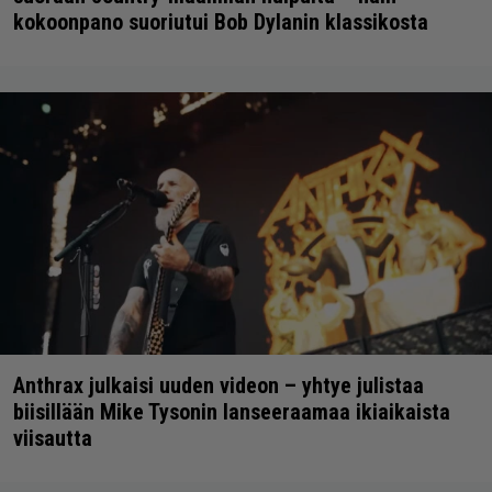
kokoonpano suoriutui Bob Dylanin klassikosta
Anthrax julkaisi uuden videon – yhtye julistaa
biisillään Mike Tysonin lanseeraamaa ikiaikaista
viisautta