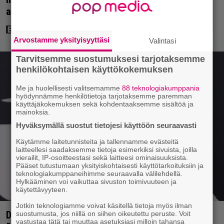
arvosana on 7,6
Arvostamme yksityisyyttäsi
Valintasi
Tarvitsemme suostumuksesi tarjotaksemme
henkilökohtaisen käyttökokemuksen
Me ja huolellisesti valitsemamme
88 teknologiakumppania
hyödynnämme henkilötietoja tarjotaksemme paremman
käyttäjäkokemuksen sekä kohdentaaksemme sisältöä ja
mainoksia.
Hyväksymällä suostut tietojesi käyttöön seuraavasti
Käytämme laitetunnisteita ja tallennamme evästeitä
laitteellesi saadaksemme tietoja esimerkiksi sivuista, joilla
vierailit, IP-osoitteestasi sekä laitteesi ominaisuuksista.
Pääset tutustumaan yksityiskohtaisesti käyttötarkoituksiin ja
teknologiakumppaneihimme seuraavalla välilehdellä.
Hylkääminen voi vaikuttaa sivuston toimivuuteen ja
käytettävyyteen.
Jotkin teknologiamme voivat käsitellä tietoja myös ilman
Diandra julkaisi upeita kuvia Helsingistä –
suostumusta, jos niillä on siihen oikeutettu peruste. Voit
vastustaa tätä tai muuttaa asetuksiasi milloin tahansa