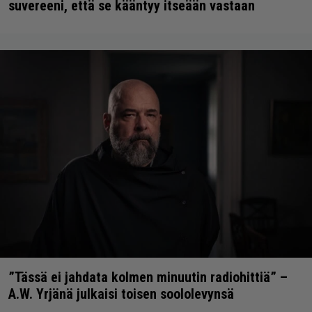
suvereeni, että se kääntyy itseään vastaan
”Tässä ei jahdata kolmen minuutin radiohittiä” –
A.W. Yrjänä julkaisi toisen soololevynsä