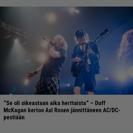
”Se oli oikeastaan aika herttaista” – Duff
McKagan kertoo Axl Rosen jännittäneen AC/DC-
pestiään