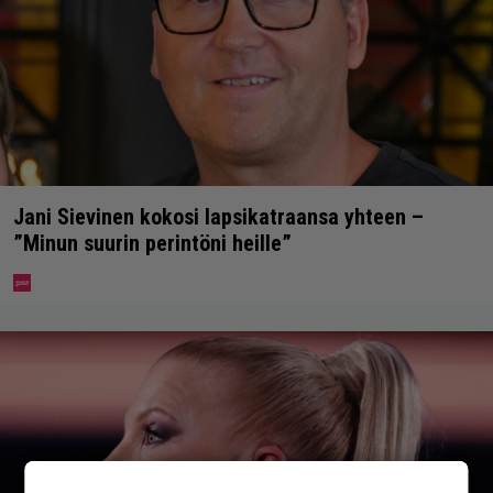
Jani Sievinen kokosi lapsikatraansa yhteen –
”Minun suurin perintöni heille”