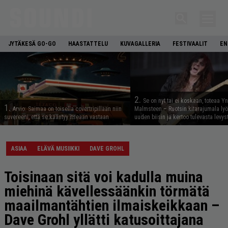
JYTÄKESÄ GO-GO
HAASTATTELU
KUVAGALLERIA
FESTIVAALIT
EN
2.
Se on nyt tai ei koskaan, toteaa Y
1.
Arvio: Saimaa on toisella covertripillään niin
Malmsteen – Ruotsin kitarajumala ly
suvereeni, että se kääntyy itseään vastaan
uuden biisin ja kertoo tulevasta levys
ASIAA
ELÄVÄ MUSIIKKI
DAVE GROHL
Toisinaan sitä voi kadulla muina
miehinä kävellessäänkin törmätä
maailmantähtien ilmaiskeikkaan –
Dave Grohl yllätti katusoittajana