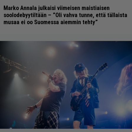
Marko Annala julkaisi viimeisen maistiaisen
soolodebyytiltään – ”Oli vahva tunne, että tällaista
musaa ei oo Suomessa aiemmin tehty”