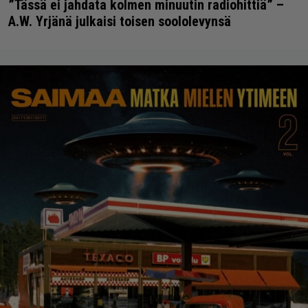
”Tässä ei jahdata kolmen minuutin radiohittiä” –
A.W. Yrjänä julkaisi toisen soololevynsä