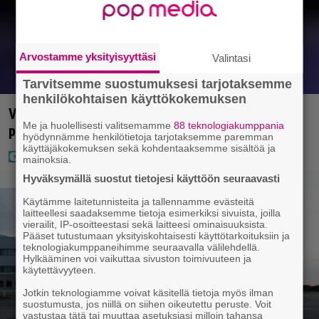
Arvostamme yksityisyyttäsi
Valintasi
Tarvitsemme suostumuksesi tarjotaksemme
henkilökohtaisen käyttökokemuksen
Vappu Pimiä sai huonoa palvelua ravintolassa –
Me ja huolellisesti valitsemamme
88 teknologiakumppania
pettyi siellä kahteen asiaan
hyödynnämme henkilötietoja tarjotaksemme paremman
käyttäjäkokemuksen sekä kohdentaaksemme sisältöä ja
mainoksia.
Hyväksymällä suostut tietojesi käyttöön seuraavasti
Käytämme laitetunnisteita ja tallennamme evästeitä
laitteellesi saadaksemme tietoja esimerkiksi sivuista, joilla
vierailit, IP-osoitteestasi sekä laitteesi ominaisuuksista.
Pääset tutustumaan yksityiskohtaisesti käyttötarkoituksiin ja
teknologiakumppaneihimme seuraavalla välilehdellä.
Hylkääminen voi vaikuttaa sivuston toimivuuteen ja
käytettävyyteen.
Jotkin teknologiamme voivat käsitellä tietoja myös ilman
suostumusta, jos niillä on siihen oikeutettu peruste. Voit
vastustaa tätä tai muuttaa asetuksiasi milloin tahansa