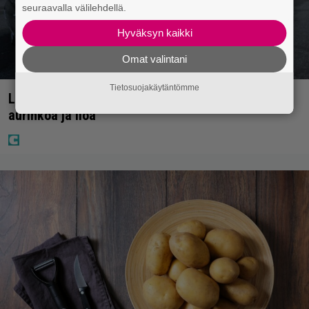
seuraavalla välilehdellä.
Hyväksyn kaikki
Omat valintani
Tietosuojakäytäntömme
Laulaja Mirellan rantakuvat ovat täynnä lomaa,
aurinkoa ja iloa