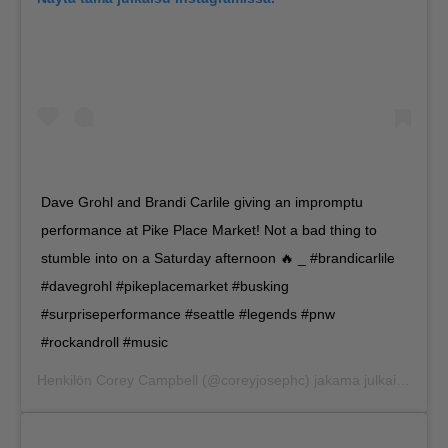
Dave Grohl and Brandi Carlile giving an impromptu
performance at Pike Place Market! Not a bad thing to
stumble into on a Saturday afternoon 🔥 _ #brandicarlile
#davegrohl #pikeplacemarket #busking
#surpriseperformance #seattle #legends #pnw
#rockandroll #music
Henkilön
Corey Campbell
(@coreyjosephc) jakama julkaisu
Huhti