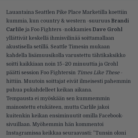
Lauantaina Seattlen Pike Place Marketilla koettiin
kummia, kun country & western -suuruus
Brandi
Carlile
ja Foo Fighters -nokkamies
Dave Grohl
yllättivät keskellä ihmisvilinää soittamallaan
akustisella setillä. Seattle Timesin mukaan
kahdella lisämuusikolla varustettu tähtikaksikko
soitti kaikkiaan noin 15–20 minuuttia ja Grohl
päätti session Foo Fightersin
Times Like These
-
hittiin. Muutoin soittajat eivät ilmeisesti pahemmin
puhua pukahdelleet keikan aikana.
Tempausta ei myöskään sen kummemmin
mainostettu etukäteen, mutta Carlile jakoi
kuitenkin keikan ensiminuutit omilla Facebook-
sivuillaan. Myöhemmin hän kommentoi
Instagramissa keikkaa seuraavasti: ”Tunsin oloni