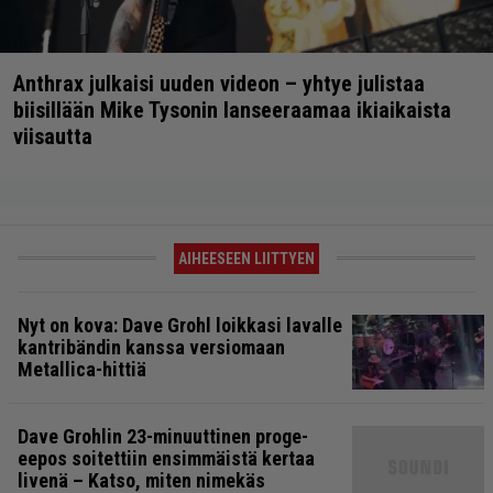
Anthrax julkaisi uuden videon – yhtye julistaa
biisillään Mike Tysonin lanseeraamaa ikiaikaista
viisautta
AIHEESEEN LIITTYEN
Nyt on kova: Dave Grohl loikkasi lavalle
kantribändin kanssa versiomaan
Metallica-hittiä
Dave Grohlin 23-minuuttinen proge-
eepos soitettiin ensimmäistä kertaa
livenä – Katso, miten nimekäs