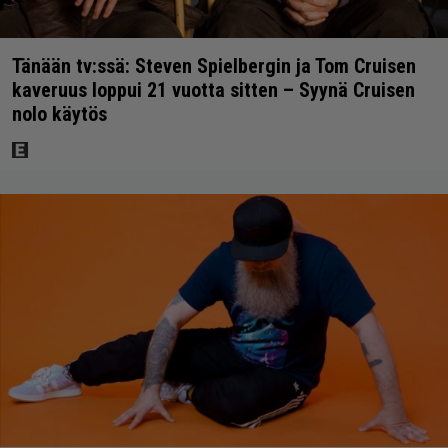
Tänään tv:ssä: Steven Spielbergin ja Tom Cruisen
kaveruus loppui 21 vuotta sitten – Syynä Cruisen
nolo käytös