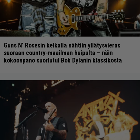
Guns N’ Rosesin keikalla nähtiin yllätysvieras
suoraan country-maailman huipulta – näin
kokoonpano suoriutui Bob Dylanin klassikosta