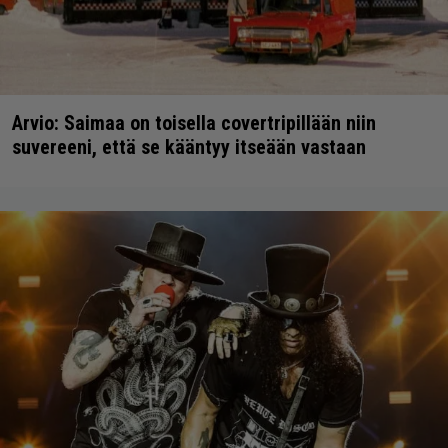
Arvio: Saimaa on toisella covertripillään niin
suvereeni, että se kääntyy itseään vastaan