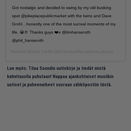
Got nostalgic and decided to swing by my old busking
spot @pikeplacepublicmarket with the twins and Dave
Grohl…honestly one of the most surreal moments of my
life. 😭🤘 Thanks guys ❤️✊ @timhanseroth
@phil_hanseroth
Henkilön
Brandi Carlile
(@brandicarlile) jakama julkaisu
Huhti 20
Lue myös:
Tilaa Soundin uutiskirje ja tiedät mistä
kahvitauolla puhutaan! Nappaa ajankohtaiset musiikin
uutiset ja puheenaiheet suoraan sähköpostiin tästä.