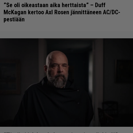
”Se oli oikeastaan aika herttaista” – Duff
McKagan kertoo Axl Rosen jännittäneen AC/DC-
pestiään