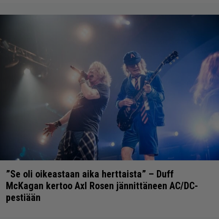
”Se oli oikeastaan aika herttaista” – Duff
McKagan kertoo Axl Rosen jännittäneen AC/DC-
pestiään