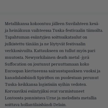
Metallikansa kokoontuu jälleen Suvilahteen kesä-
ja heinäkuun vaihteessa Tuska-festivaalin tiimoilta.
Tapahtuman esiintyjien soittoaikataulut on
julkistettu tänään ja ne löytyvät
festivaalin
verkkosivuilta
. Kattaukseen on tullut myös pari
muutosta. Newyorkilainen death metal -jyrä
Suffocation on joutunut peruuttamaan koko
Euroopan kiertueensa sairaustapauksen vuoksi ja
kanadalaisbändi Spiritbox on puolestaan perunut
Tuska-keikkansa logistisiin syihin vedoten.
Korvaaviksi esiintyjiksi ovat varmistuneet
Lontoosta ponnistava Urne ja melodista metallia
soittava hollantilaisbändi Delain.