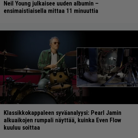
Neil Young julkaisee uuden albumin –
ensimaistiaisella mittaa 11 minuuttia
Klassikkokappaleen syväanalyysi: Pearl Jamin
alkuaikojen rumpali näyttää, kuinka Even Flow
kuuluu soittaa