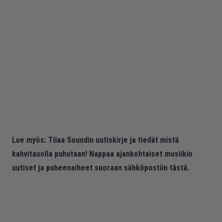
Lue myös:
Tilaa Soundin uutiskirje ja tiedät mistä
kahvitauolla puhutaan! Nappaa ajankohtaiset musiikin
uutiset ja puheenaiheet suoraan sähköpostiin tästä.