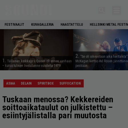
FESTIVAALIT
KUVAGALLERIA
HAASTATTELU
HELLSINKI METAL FESTI
2.
”Se oli oikeastaan aika herttaista”
1.
Tällainen keikkajyrä Queen oli ennen vanhaan
McKagan kertoo Axl Rosen jännittäne
– katso tulinen livetallenne vuodelta 1979
pestiään
ASIAA
DELAIN
SPIRITBOX
SUFFOCATION
Tuskaan menossa? Kekkereiden
soittoaikataulut on julkistettu –
esiintyjälistalla pari muutosta