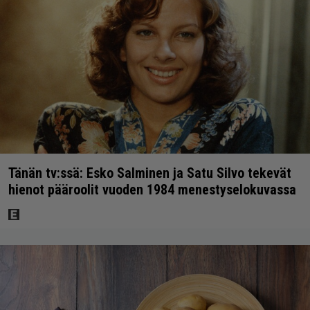
Tänän tv:ssä: Esko Salminen ja Satu Silvo tekevät
hienot pääroolit vuoden 1984 menestyselokuvassa