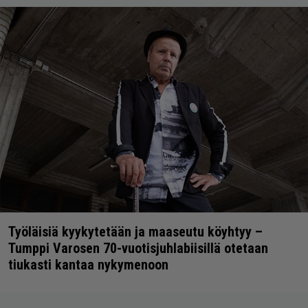
Työläisiä kyykytetään ja maaseutu köyhtyy –
Tumppi Varosen 70-vuotisjuhlabiisillä otetaan
tiukasti kantaa nykymenoon