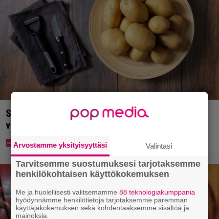
Syötkö perunoita näin? Tutkijat löysivät yhteyden
vakavaan kansansairauteen
Arvostamme yksityisyyttäsi
Valintasi
Tarvitsemme suostumuksesi tarjotaksemme
henkilökohtaisen käyttökokemuksen
Me ja huolellisesti valitsemamme
88 teknologiakumppania
hyödynnämme henkilötietoja tarjotaksemme paremman
käyttäjäkokemuksen sekä kohdentaaksemme sisältöä ja
mainoksia.