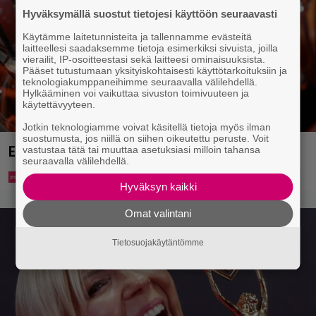
Hyväksymällä suostut tietojesi käyttöön seuraavasti
Käytämme laitetunnisteita ja tallennamme evästeitä
laitteellesi saadaksemme tietoja esimerkiksi sivuista, joilla
vierailit, IP-osoitteestasi sekä laitteesi ominaisuuksista.
Pääset tutustumaan yksityiskohtaisesti käyttötarkoituksiin ja
teknologiakumppaneihimme seuraavalla välilehdellä.
Hylkääminen voi vaikuttaa sivuston toimivuuteen ja
käytettävyyteen.
Jotkin teknologiamme voivat käsitellä tietoja myös ilman
suostumusta, jos niillä on siihen oikeutettu peruste. Voit
Eurojackpotista 80 000 euroa Suomeen – tänne
vastustaa tätä tai muuttaa asetuksiasi milloin tahansa
seuraavalla välilehdellä.
Hyväksyn kaikki
Omat valintani
Tietosuojakäytäntömme