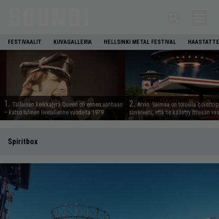
FESTIVAALIT
KUVAGALLERIA
HELLSINKI METAL FESTIVAL
HAASTATTE
1.
2.
Tällainen keikkajyrä Queen oli ennen vanhaan
Arvio: Saimaa on toisella covertrip
– katso tulinen livetallenne vuodelta 1979
suvereeni, että se kääntyy itseään va
Spiritbox