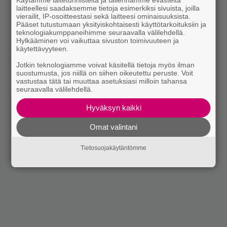
laitteellesi saadaksemme tietoja esimerkiksi sivuista, joilla
vierailit, IP-osoitteestasi sekä laitteesi ominaisuuksista.
Pääset tutustumaan yksityiskohtaisesti käyttötarkoituksiin ja
teknologiakumppaneihimme seuraavalla välilehdellä.
Hylkääminen voi vaikuttaa sivuston toimivuuteen ja
käytettävyyteen.
Jotkin teknologiamme voivat käsitellä tietoja myös ilman
suostumusta, jos niillä on siihen oikeutettu peruste. Voit
vastustaa tätä tai muuttaa asetuksiasi milloin tahansa
seuraavalla välilehdellä.
Hyväksyn kaikki
Omat valintani
Tietosuojakäytäntömme