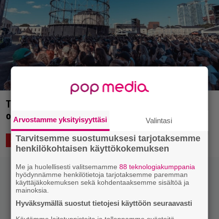
Tuskaan menossa? Kekkereiden soittoaikataulut
on julkistettu – esiintyjälistalla pari muutosta
Arvostamme yksityisyyttäsi
Valintasi
Tarvitsemme suostumuksesi tarjotaksemme
2.6.2023 20:30
Anssi Eriksson
ASIAA
henkilökohtaisen käyttökokemuksen
Me ja huolellisesti valitsemamme
88 teknologiakumppania
hyödynnämme henkilötietoja tarjotaksemme paremman
käyttäjäkokemuksen sekä kohdentaaksemme sisältöä ja
mainoksia.
Hyväksymällä suostut tietojesi käyttöön seuraavasti
Käytämme laitetunnisteita ja tallennamme evästeitä