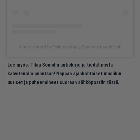
A post shared by Vain elämää (@vainelamaaofficial)
Lue myös:
Tilaa Soundin uutiskirje ja tiedät mistä
kahvitauolla puhutaan! Nappaa ajankohtaiset musiikin
uutiset ja puheenaiheet suoraan sähköpostiin tästä.