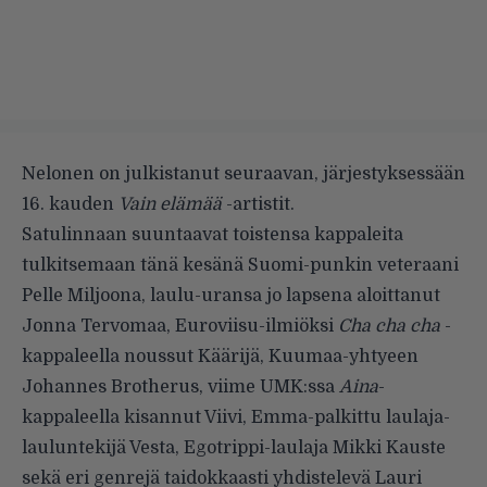
Nelonen
on julkistanut
seuraavan, järjestyksessään
16. kauden
Vain elämää
-artistit.
Satulinnaan suuntaavat toistensa kappaleita
tulkitsemaan tänä kesänä Suomi-punkin veteraani
Pelle Miljoona, laulu-uransa jo lapsena aloittanut
Jonna Tervomaa, Euroviisu-ilmiöksi
Cha cha cha
-
kappaleella noussut Käärijä, Kuumaa-yhtyeen
Johannes Brotherus, viime UMK:ssa
Aina
-
kappaleella kisannut Viivi, Emma-palkittu laulaja-
lauluntekijä Vesta, Egotrippi-laulaja Mikki Kauste
sekä eri genrejä taidokkaasti yhdistelevä Lauri