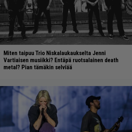
Miten taipuu Trio Niskalaukaukselta Jenni
Vartiaisen musiikki? Entäpä ruotsalainen death
metal? Pian tämäkin selviää