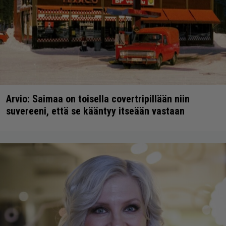
Arvio: Saimaa on toisella covertripillään niin
suvereeni, että se kääntyy itseään vastaan