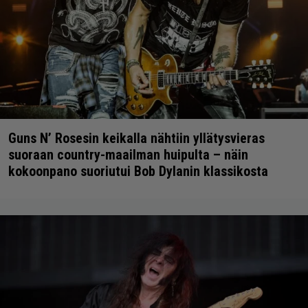
Guns N’ Rosesin keikalla nähtiin yllätysvieras
suoraan country-maailman huipulta – näin
kokoonpano suoriutui Bob Dylanin klassikosta