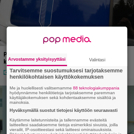
Poliisilla tehovalvonta – tästä kysymys ja näin
Arvostamme yksityisyyttäsi
Valintasi
kauan kestää
Tarvitsemme suostumuksesi tarjotaksemme
henkilökohtaisen käyttökokemuksen
Me ja huolellisesti valitsemamme
88 teknologiakumppania
hyödynnämme henkilötietoja tarjotaksemme paremman
käyttäjäkokemuksen sekä kohdentaaksemme sisältöä ja
mainoksia.
Hyväksymällä suostut tietojesi käyttöön seuraavasti
Käytämme laitetunnisteita ja tallennamme evästeitä
laitteellesi saadaksemme tietoja esimerkiksi sivuista, joilla
vierailit, IP-osoitteestasi sekä laitteesi ominaisuuksista.