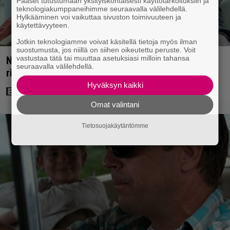
Pääset tutustumaan yksityiskohtaisesti käyttötarkoituksiin ja
teknologiakumppaneihimme seuraavalla välilehdellä.
Hylkääminen voi vaikuttaa sivuston toimivuuteen ja
käytettävyyteen.
Jotkin teknologiamme voivat käsitellä tietoja myös ilman
suostumusta, jos niillä on siihen oikeutettu peruste. Voit
vastustaa tätä tai muuttaa asetuksiasi milloin tahansa
Nyt Netflixissä: Yksi viime vuosien parhaista
seuraavalla välilehdellä.
rikossarjoista – IMDB-arvio 8,8
Hyväksyn kaikki
Omat valintani
Tietosuojakäytäntömme