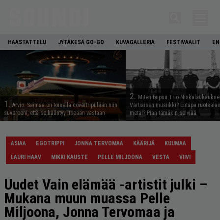
HAASTATTELU
JYTÄKESÄ GO-GO
KUVAGALLERIA
FESTIVAALIT
EN
2.
Miten taipuu Trio Niskalaukaukse
1.
Arvio: Saimaa on toisella covertripillään niin
Vartiaisen musiikki? Entäpä ruotsala
suvereeni, että se kääntyy itseään vastaan
metal? Pian tämäkin selviää
ASIAA
EGOTRIPPI
JONNA TERVOMAA
KÄÄRIJÄ
KUUMAA
LAURI HAAV
MIKKI KAUSTE
PELLE MILJOONA
VESTA
VIIVI
Uudet Vain elämää -artistit julki –
Mukana muun muassa Pelle
Miljoona, Jonna Tervomaa ja