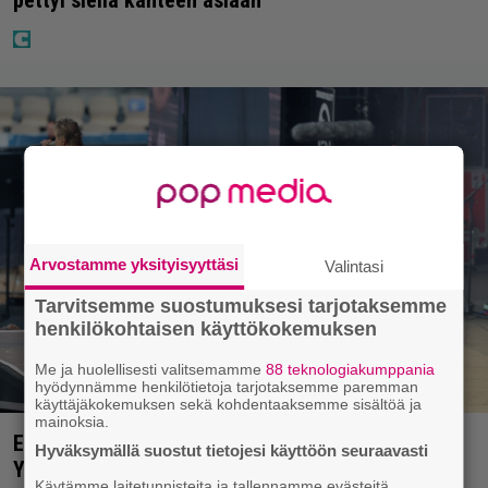
pettyi siellä kahteen asiaan
Arvostamme yksityisyyttäsi
Valintasi
Tarvitsemme suostumuksesi tarjotaksemme
henkilökohtaisen käyttökokemuksen
Me ja huolellisesti valitsemamme
88 teknologiakumppania
hyödynnämme henkilötietoja tarjotaksemme paremman
käyttäjäkokemuksen sekä kohdentaaksemme sisältöä ja
mainoksia.
Eppu Normaalin viimeinen konsertti esitetään
Hyväksymällä suostut tietojesi käyttöön seuraavasti
Ylellä
Käytämme laitetunnisteita ja tallennamme evästeitä