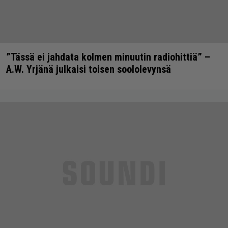
”Tässä ei jahdata kolmen minuutin radiohittiä” –
A.W. Yrjänä julkaisi toisen soololevynsä