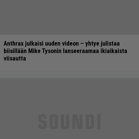
Anthrax julkaisi uuden videon – yhtye julistaa
biisillään Mike Tysonin lanseeraamaa ikiaikaista
viisautta