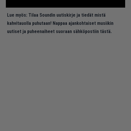
Lue myös:
Tilaa Soundin uutiskirje ja tiedät mistä
kahvitauolla puhutaan! Nappaa ajankohtaiset musiikin
uutiset ja puheenaiheet suoraan sähköpostiin tästä.