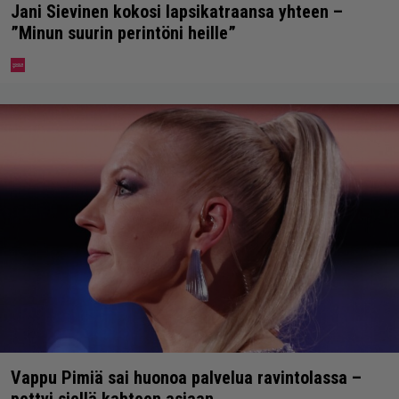
Jani Sievinen kokosi lapsikatraansa yhteen –
”Minun suurin perintöni heille”
Vappu Pimiä sai huonoa palvelua ravintolassa –