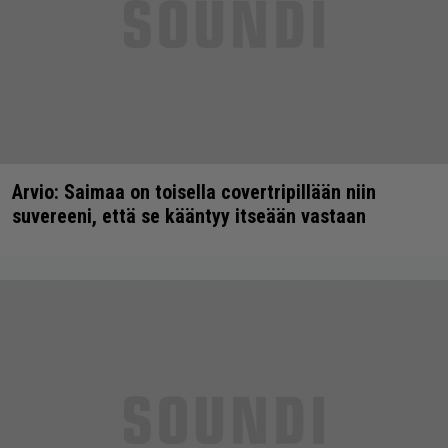
Arvio: Saimaa on toisella covertripillään niin
suvereeni, että se kääntyy itseään vastaan