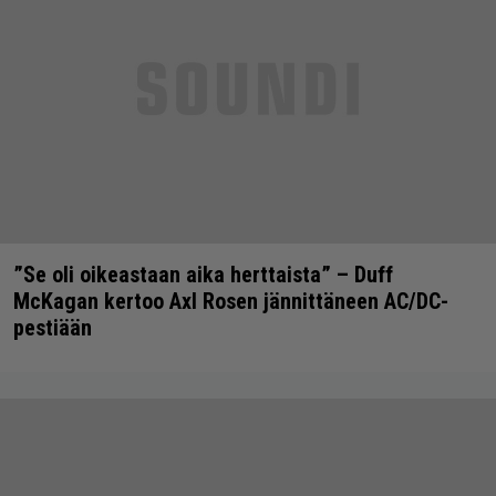
”Se oli oikeastaan aika herttaista” – Duff
McKagan kertoo Axl Rosen jännittäneen AC/DC-
pestiään