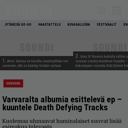
JYTÄKESÄ GO-GO
HAASTATTELU
KUVAGALLERIA
FESTIVAALIT
EN
2.
Guns N’ Rosesin keikalla nähtiin y
1.
Arvio: Saimaa on toisella covertripillään niin
suoraan country-maailman huipulta –
suvereeni, että se kääntyy itseään vastaan
kokoonpano suoriutui Bob Dylanin kl
VARVARA
Varvaralta albumia esittelevä ep –
kuuntele Death Defying Tracks
Kuolemaa uhmaavat haminalaiset suovat lisää
esimakua tulevasta.