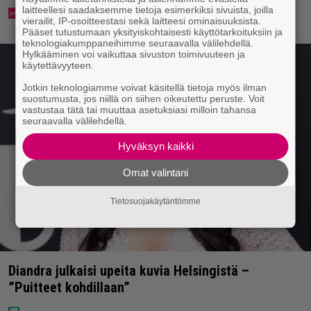
laitteellesi saadaksemme tietoja esimerkiksi sivuista, joilla
vierailit, IP-osoitteestasi sekä laitteesi ominaisuuksista.
Pääset tutustumaan yksityiskohtaisesti käyttötarkoituksiin ja
teknologiakumppaneihimme seuraavalla välilehdellä.
Hylkääminen voi vaikuttaa sivuston toimivuuteen ja
käytettävyyteen.
Jotkin teknologiamme voivat käsitellä tietoja myös ilman
suostumusta, jos niillä on siihen oikeutettu peruste. Voit
vastustaa tätä tai muuttaa asetuksiasi milloin tahansa
seuraavalla välilehdellä.
Hyväksyn kaikki
Omat valintani
Tietosuojakäytäntömme
Diandra julkaisi upeita kuvia Helsingistä –
”Puitteet kohdillaan”