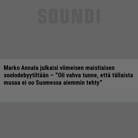
Marko Annala julkaisi viimeisen maistiaisen
soolodebyytiltään – ”Oli vahva tunne, että tällaista
musaa ei oo Suomessa aiemmin tehty”