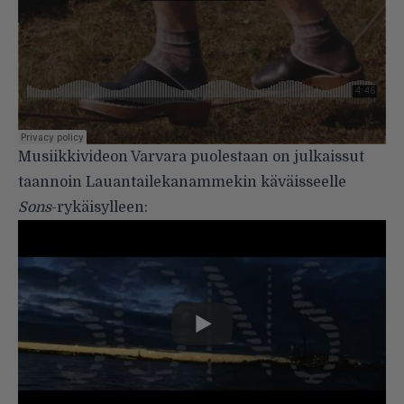
Musiikkivideon Varvara puolestaan on julkaissut
taannoin
Lauantailekanammekin
käväisseelle
Sons
-rykäisylleen: