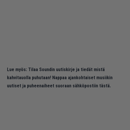
Lue myös:
Tilaa Soundin uutiskirje ja tiedät mistä
kahvitauolla puhutaan! Nappaa ajankohtaiset musiikin
uutiset ja puheenaiheet suoraan sähköpostiin tästä.