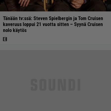
Tänään tv:ssä: Steven Spielbergin ja Tom Cruisen
kaveruus loppui 21 vuotta sitten – Syynä Cruisen
nolo käytös