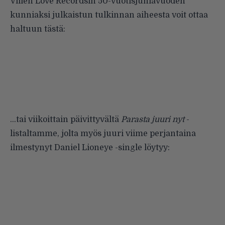
Villen Love Recordsin 50-vuotisjuhlavuoden
kunniaksi julkaistun tulkinnan aiheesta voit ottaa
haltuun tästä:
…tai viikoittain päivittyvältä
Parasta juuri nyt
-
listaltamme, jolta myös juuri viime perjantaina
ilmestynyt
Daniel Lioneye -single
löytyy: