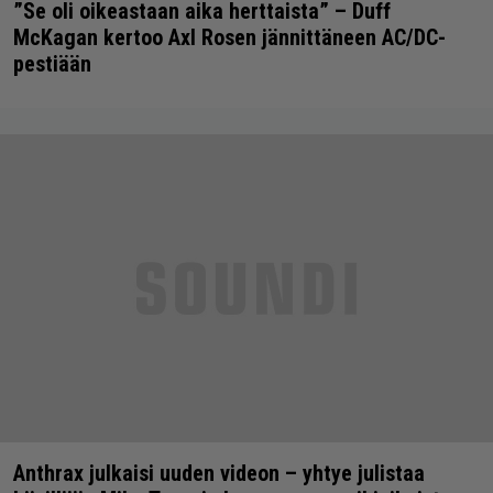
”Se oli oikeastaan aika herttaista” – Duff
McKagan kertoo Axl Rosen jännittäneen AC/DC-
pestiään
Anthrax julkaisi uuden videon – yhtye julistaa