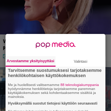
Vappu Pimiä sai huonoa palvelua ravintolassa –
pettyi siellä kahteen asiaan
Arvostamme yksityisyyttäsi
Valintasi
Tarvitsemme suostumuksesi tarjotaksemme
henkilökohtaisen käyttökokemuksen
Me ja huolellisesti valitsemamme
88 teknologiakumppania
hyödynnämme henkilötietoja tarjotaksemme paremman
käyttäjäkokemuksen sekä kohdentaaksemme sisältöä ja
mainoksia.
Hyväksymällä suostut tietojesi käyttöön seuraavasti