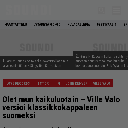
HAASTATTELU
JYTÄKESÄ GO-GO
KUVAGALLERIA
FESTIVAALIT
EN
2.
Guns N’ Rosesin keikalla nähtiin y
1.
Arvio: Saimaa on toisella covertripillään niin
suoraan country-maailman huipulta –
suvereeni, että se kääntyy itseään vastaan
kokoonpano suoriutui Bob Dylanin kl
LOVE RECORDS
HECTOR
HIM
JOHN DENVER
VILLE VALO
Olet mun kaikuluotain – Ville Valo
versioi klassikkokappaleen
suomeksi