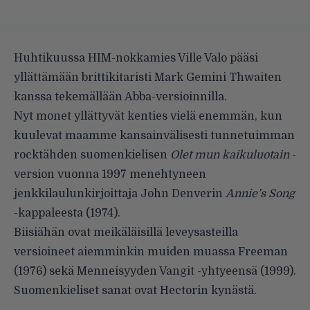
Huhtikuussa HIM-nokkamies Ville Valo pääsi
yllättämään brittikitaristi Mark Gemini Thwaiten
kanssa tekemällään
Abba-versioinnilla
.
Nyt monet yllättyvät kenties vielä enemmän, kun
kuulevat maamme kansainvälisesti tunnetuimman
rocktähden suomenkielisen
Olet mun kaikuluotain
-
version vuonna 1997 menehtyneen
jenkkilaulunkirjoittaja John Denverin
Annie’s Song
-kappaleesta (1974).
Biisiähän ovat meikäläisillä leveysasteilla
versioineet aiemminkin muiden muassa Freeman
(1976) sekä Menneisyyden Vangit -yhtyeensä (1999).
Suomenkieliset sanat ovat Hectorin kynästä.