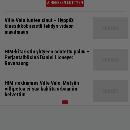
AIHEESEEN LIITTYEN
Ville Valo tuntee sinut – Hyppää
klassikkobiisistä tehdyn videon
maailmaan
HIM-kitaristin yhtyeen odotettu paluu –
Perjantaibiisinä Daniel Lioneye:
Ravensong
HIM-nokkamies Ville Valo: Metsän
villipetoa ei saa kahlita urbaaniin
helvettiin