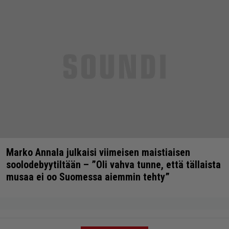
Marko Annala julkaisi viimeisen maistiaisen
soolodebyytiltään – ”Oli vahva tunne, että tällaista
musaa ei oo Suomessa aiemmin tehty”