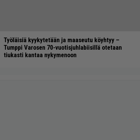
Työläisiä kyykytetään ja maaseutu köyhtyy –
Tumppi Varosen 70-vuotisjuhlabiisillä otetaan
tiukasti kantaa nykymenoon