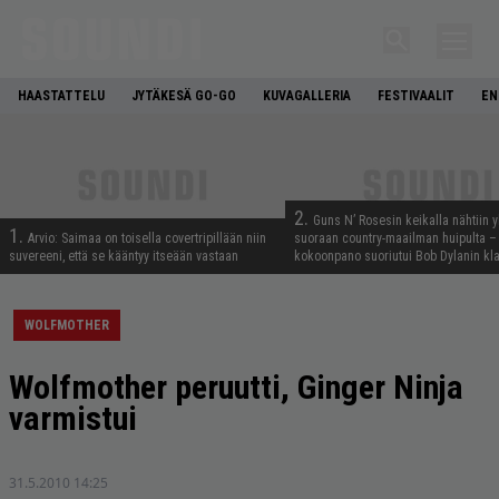
HAASTATTELU
JYTÄKESÄ GO-GO
KUVAGALLERIA
FESTIVAALIT
EN
2.
Guns N’ Rosesin keikalla nähtiin y
1.
Arvio: Saimaa on toisella covertripillään niin
suoraan country-maailman huipulta –
suvereeni, että se kääntyy itseään vastaan
kokoonpano suoriutui Bob Dylanin kl
WOLFMOTHER
Wolfmother peruutti, Ginger Ninja
varmistui
31.5.2010 14:25