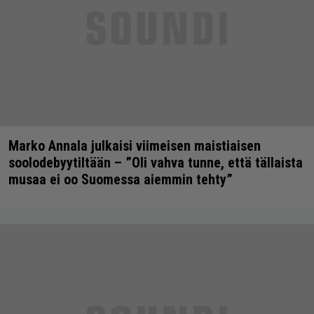
Marko Annala julkaisi viimeisen maistiaisen
soolodebyytiltään – ”Oli vahva tunne, että tällaista
musaa ei oo Suomessa aiemmin tehty”