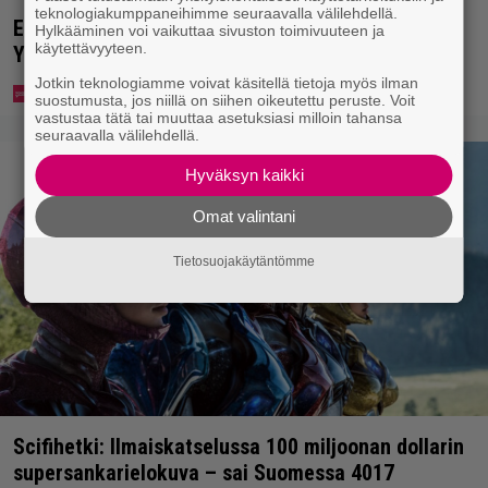
teknologiakumppaneihimme seuraavalla välilehdellä.
Eppu Normaalin viimeinen konsertti esitetään
Hylkääminen voi vaikuttaa sivuston toimivuuteen ja
käytettävyyteen.
Ylellä
Jotkin teknologiamme voivat käsitellä tietoja myös ilman
suostumusta, jos niillä on siihen oikeutettu peruste. Voit
vastustaa tätä tai muuttaa asetuksiasi milloin tahansa
seuraavalla välilehdellä.
Hyväksyn kaikki
Omat valintani
Tietosuojakäytäntömme
Scifihetki: Ilmaiskatselussa 100 miljoonan dollarin
supersankarielokuva – sai Suomessa 4017