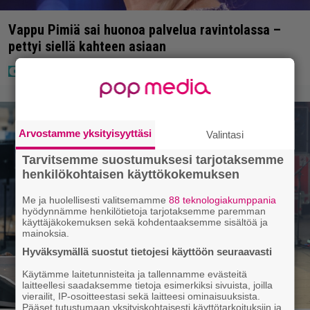
Vappu Pimiä sai huonoa palvelua ravintolassa –
pettyi siellä kahteen asiaan
Arvostamme yksityisyyttäsi
Valintasi
Tarvitsemme suostumuksesi tarjotaksemme
henkilökohtaisen käyttökokemuksen
Me ja huolellisesti valitsemamme
88 teknologiakumppania
hyödynnämme henkilötietoja tarjotaksemme paremman
käyttäjäkokemuksen sekä kohdentaaksemme sisältöä ja
mainoksia.
Hyväksymällä suostut tietojesi käyttöön seuraavasti
Käytämme laitetunnisteita ja tallennamme evästeitä
laitteellesi saadaksemme tietoja esimerkiksi sivuista, joilla
vierailit, IP-osoitteestasi sekä laitteesi ominaisuuksista.
Pääset tutustumaan yksityiskohtaisesti käyttötarkoituksiin ja