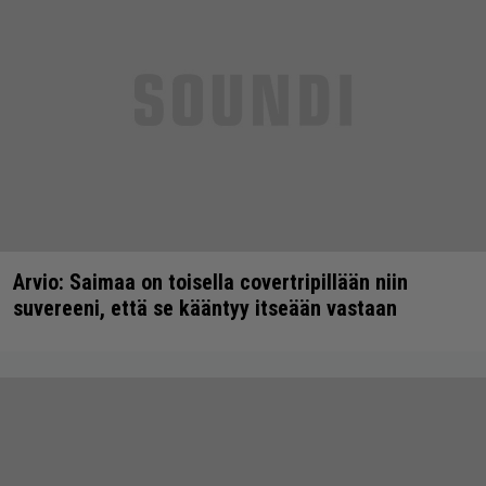
Arvio: Saimaa on toisella covertripillään niin
suvereeni, että se kääntyy itseään vastaan