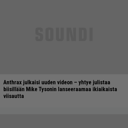
Anthrax julkaisi uuden videon – yhtye julistaa
biisillään Mike Tysonin lanseeraamaa ikiaikaista
viisautta