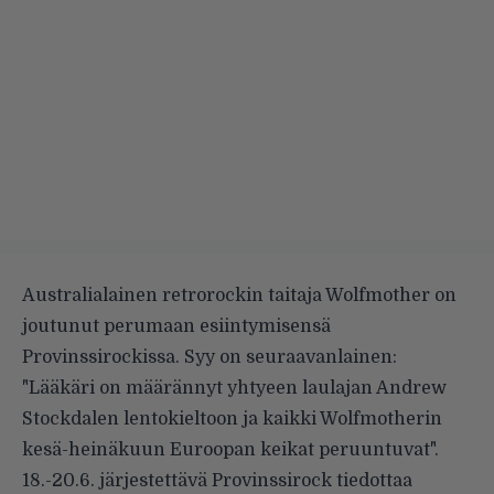
Australialainen retrorockin taitaja Wolfmother on
joutunut perumaan esiintymisensä
Provinssirockissa
. Syy on seuraavanlainen:
"Lääkäri on määrännyt yhtyeen laulajan Andrew
Stockdalen lentokieltoon ja kaikki Wolfmotherin
kesä-heinäkuun Euroopan keikat peruuntuvat".
18.-20.6. järjestettävä Provinssirock tiedottaa