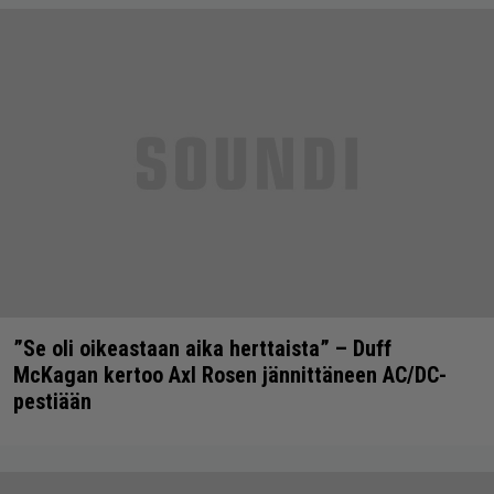
”Se oli oikeastaan aika herttaista” – Duff
McKagan kertoo Axl Rosen jännittäneen AC/DC-
pestiään