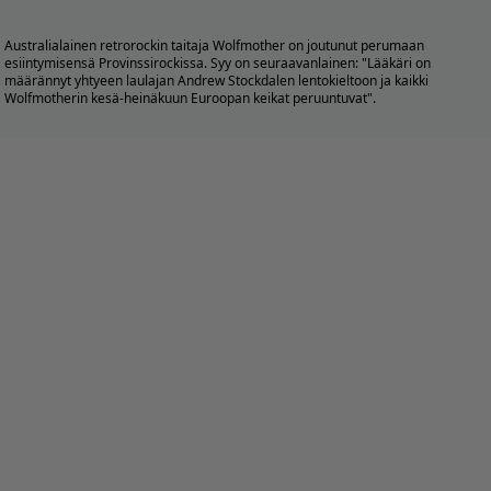
Australialainen retrorockin taitaja Wolfmother on joutunut perumaan
esiintymisensä
Provinssirockissa
. Syy on seuraavanlainen: "Lääkäri on
määrännyt yhtyeen laulajan Andrew Stockdalen lentokieltoon ja kaikki
Wolfmotherin kesä-heinäkuun Euroopan keikat peruuntuvat".