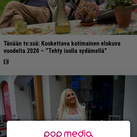
Tänään tv:ssä: Koskettava kotimainen elokuva
vuodelta 2020 – ”Tehty isolla sydämellä”