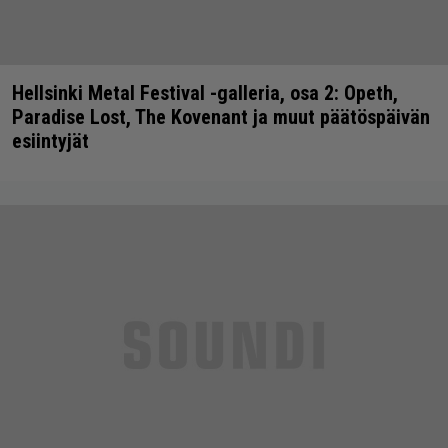
Hellsinki Metal Festival -galleria, osa 2: Opeth,
Paradise Lost, The Kovenant ja muut päätöspäivän
esiintyjät