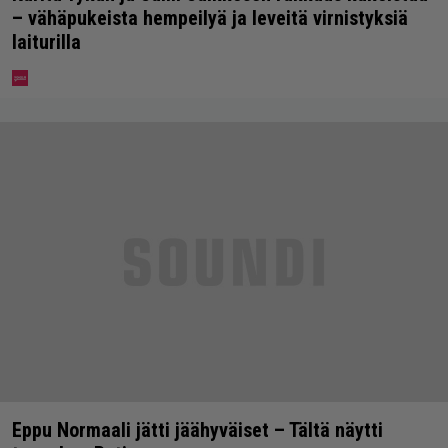
– vähäpukeista hempeilyä ja leveitä virnistyksiä
laiturilla
Eppu Normaali jätti jäähyväiset – Tältä näytti