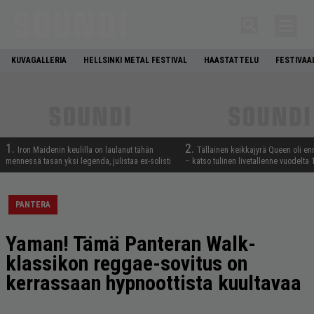
KUVAGALLERIA
HELLSINKI METAL FESTIVAL
HAASTATTELU
FESTIVAA
1.
2.
Iron Maidenin keulilla on laulanut tähän
Tällainen keikkajyrä Queen oli e
mennessä tasan yksi legenda, julistaa ex-solisti
– katso tulinen livetallenne vuodelta
PANTERA
Yaman! Tämä Panteran Walk-
klassikon reggae-sovitus on
kerrassaan hypnoottista kuultavaa