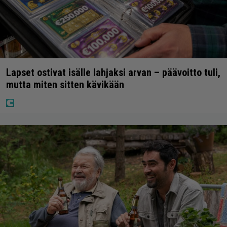
Lapset ostivat isälle lahjaksi arvan – päävoitto tuli,
mutta miten sitten kävikään