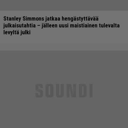
Stanley Simmons jatkaa hengästyttävää
julkaisutahtia – jälleen uusi maistiainen tulevalta
levyltä julki