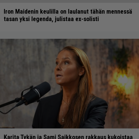
Iron Maidenin keulilla on laulanut tähän mennessä
tasan yksi legenda, julistaa ex-solisti
Karita Tykän ja Sami Saikkosen rakkaus kukoistaa