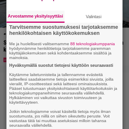
Arvostamme yksityisyyttäsi
Valintasi
Tarvitsemme suostumuksesi tarjotaksemme
henkilökohtaisen käyttökokemuksen
”Mitä isompi vehje, sen paremmin kulkee” –
Susanna Penttilä suuntasi Bangbussinsa Helsingin
Me ja huolellisesti valitsemamme
88 teknologiakumppania
hyödynnämme henkilötietoja tarjotaksemme paremman
keskustaan
käyttäjäkokemuksen sekä kohdentaaksemme sisältöä ja
mainoksia.
Hyväksymällä suostut tietojesi käyttöön seuraavasti
Käytämme laitetunnisteita ja tallennamme evästeitä
laitteellesi saadaksemme tietoja esimerkiksi sivuista, joilla
vierailit, IP-osoitteestasi sekä laitteesi ominaisuuksista.
Pääset tutustumaan yksityiskohtaisesti käyttötarkoituksiin ja
teknologiakumppaneihimme seuraavalla välilehdellä.
Hylkääminen voi vaikuttaa sivuston toimivuuteen ja
käytettävyyteen.
Jotkin teknologiamme voivat käsitellä tietoja myös ilman
suostumusta, jos niillä on siihen oikeutettu peruste. Voit
vastustaa tätä tai muuttaa asetuksiasi milloin tahansa
seuraavalla välilehdellä.