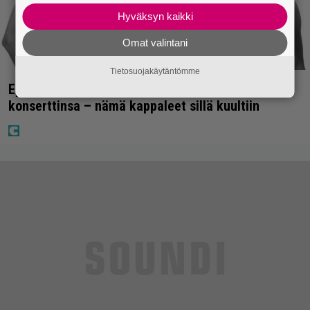
Hyväksyn kaikki
Omat valintani
Tietosuojakäytäntömme
Eppu Normaali soitti kaikkien aikojen viimeisen
konserttinsa – nämä kappaleet sillä kuultiin