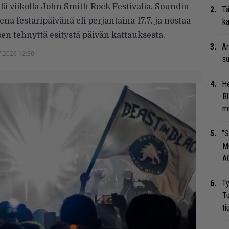
ä viikolla John Smith Rock Festivalia. Soundin
Tä
na festaripäivänä eli perjantaina 17.7. ja nostaa
ka
en tehnyttä esitystä päivän kattauksesta.
Ar
7.2026 12:30
su
He
Bl
mu
”S
M
A
Ty
Tu
ti