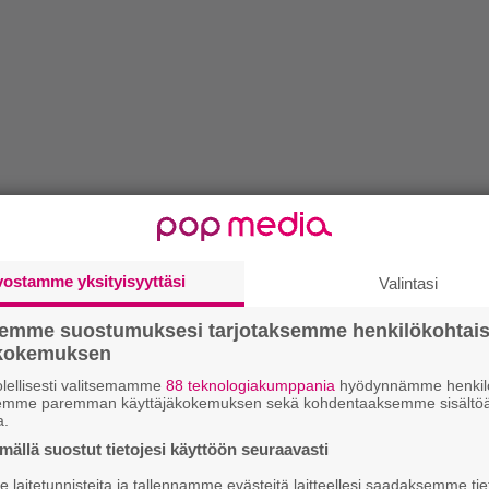
vostamme yksityisyyttäsi
Valintasi
semme suostumuksesi tarjotaksemme henkilökohtai
ökokemuksen
lellisesti valitsemamme
88 teknologiakumppania
hyödynnämme henkilö
semme paremman käyttäjäkokemuksen sekä kohdentaaksemme sisältöä
a.
ällä suostut tietojesi käyttöön seuraavasti
laitetunnisteita ja tallennamme evästeitä laitteellesi saadaksemme tie