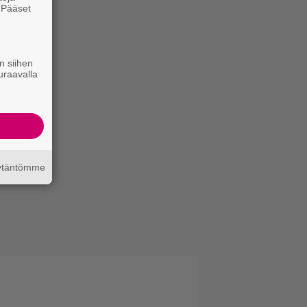
. Pääset
e
n siihen
uraavalla
äytäntömme