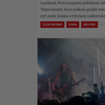
Laukaan Peurungassa juhlitaan täll
Timo Isoaho kävi paikan päällä toise
nyt esiin kolme erityisen vaikutuks
18.
ELÄVÄ MUSIIKKI
KUVAA
MIELIPIDE