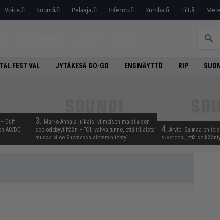
Voice.fi
Soundi.fi
Pelaaja.fi
Inferno.fi
Rumba.fi
Tilt.fi
Metel
ET
LEVYARVIOT
JUTUT
LEHTI
TAL FESTIVAL
JYTÄKESÄ GO-GO
ENSINÄYTTÖ
RIP
SUOM
3.
 – Duff
Marko Annala julkaisi viimeisen maistiaisen
4.
en AC/DC-
soolodebyytiltään – ”Oli vahva tunne, että tällaista
Arvio: Saimaa on toise
musaa ei oo Suomessa aiemmin tehty”
suvereeni, että se käänt