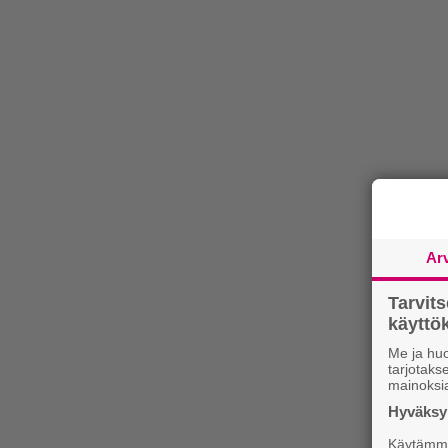
Ar
Tarvit
käytt
Me ja huo
tarjotak
mainoksi
Hyväksym
Käytämme 