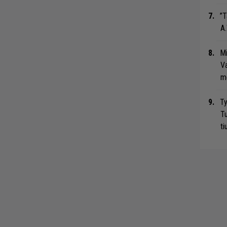
”T
A.
Mi
Va
me
Ty
Tu
ti