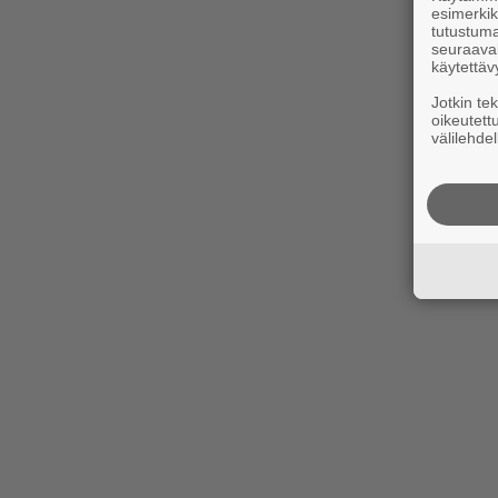
esimerkiks
tutustuma
seuraaval
käytettäv
Jotkin te
oikeutett
välilehdel