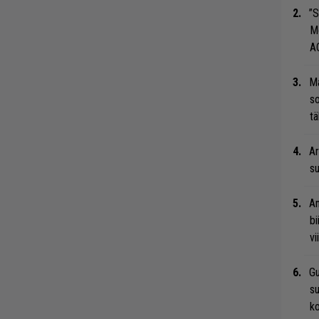
”S
M
A
Ma
so
tä
Ar
su
An
bi
vi
Gu
su
ko