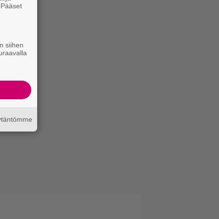
. Pääset
e
n siihen
uraavalla
äytäntömme