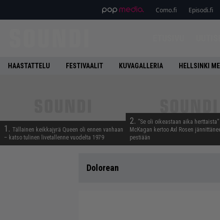
Como.fi
Episodi.fi
ETUSIVU
UUTIS
HAASTATTELU
FESTIVAALIT
KUVAGALLERIA
HELLSINKI ME
2.
”Se oli oikeastaan aika herttaista”
1.
Tällainen keikkajyrä Queen oli ennen vanhaan
McKagan kertoo Axl Rosen jännittäne
– katso tulinen livetallenne vuodelta 1979
pestiään
Dolorean