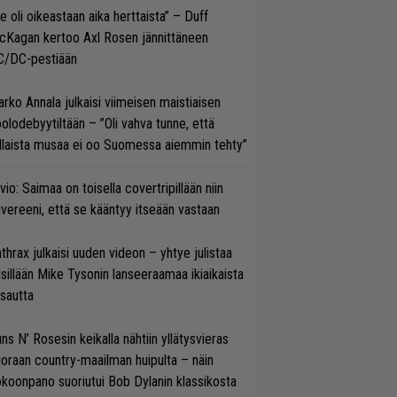
e oli oikeastaan aika herttaista” – Duff
cKagan kertoo Axl Rosen jännittäneen
C/DC-pestiään
rko Annala julkaisi viimeisen maistiaisen
olodebyytiltään – ”Oli vahva tunne, että
llaista musaa ei oo Suomessa aiemmin tehty”
vio: Saimaa on toisella covertripillään niin
vereeni, että se kääntyy itseään vastaan
thrax julkaisi uuden videon – yhtye julistaa
isillään Mike Tysonin lanseeraamaa ikiaikaista
isautta
ns N’ Rosesin keikalla nähtiin yllätysvieras
oraan country-maailman huipulta – näin
koonpano suoriutui Bob Dylanin klassikosta