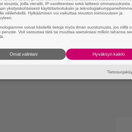
i sivuista, joilla vierailit, IP-osoitteestasi sekä laitteesi ominaisuuksista
an yksityiskohtaisesti käyttötarkoituksiin ja teknologiakumppaneihimm
la välilehdellä. Hylkääminen voi vaikuttaa sivuston toimivuuteen ja
yyteen.
knologiamme voivat käsitellä tietoja myös ilman suostumusta, jos niillä o
u peruste. Voit vastustaa tätä tai muuttaa asetuksiasi milloin tahansa se
lä.
Omat valintani
Hyväksyn kaikki
Tietosuojak