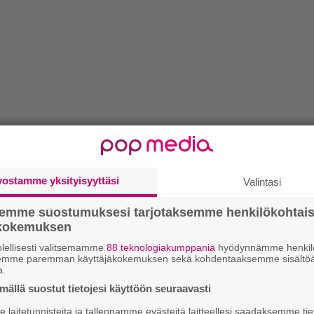
vostamme yksityisyyttäsi
Valintasi
semme suostumuksesi tarjotaksemme henkilökohtai
ökokemuksen
lellisesti valitsemamme
88 teknologiakumppania
hyödynnämme henkilö
semme paremman käyttäjäkokemuksen sekä kohdentaaksemme sisältöä
a.
ällä suostut tietojesi käyttöön seuraavasti
laitetunnisteita ja tallennamme evästeitä laitteellesi saadaksemme tie