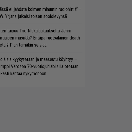
ässä ei jahdata kolmen minuutin radiohittiä” –
W. Yrjänä julkaisi toisen soololevynsä
ten taipuu Trio Niskalaukaukselta Jenni
rtiaisen musiikki? Entäpä ruotsalainen death
tal? Pian tämäkin selviää
öläisiä kyykytetään ja maaseutu köyhtyy –
mppi Varosen 70-vuotisjuhlabiisillä otetaan
ukasti kantaa nykymenoon