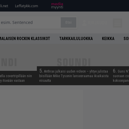
i.net
Leffatykki.com
Etsi
KIRJAUDU
ALAISEN ROCKIN KLASSIKOT
TARKKAILULUOKKA
KEIKKA
SO
5.
6.
Anthrax julkaisi uuden videon – yhtye julistaa
Guns N’ 
lla covertripillään niin
biisillään Mike Tysonin lanseeraamaa ikiaikaista
suoraan co
yy itseään vastaan
viisautta
kokoonpano