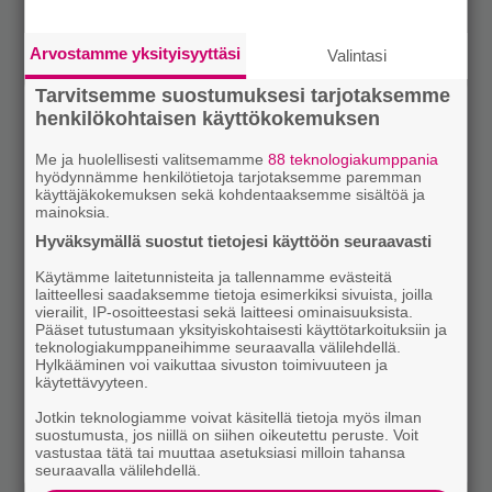
Arvostamme yksityisyyttäsi
Valintasi
Tarvitsemme suostumuksesi tarjotaksemme
henkilökohtaisen käyttökokemuksen
Me ja huolellisesti valitsemamme
88 teknologiakumppania
hyödynnämme henkilötietoja tarjotaksemme paremman
käyttäjäkokemuksen sekä kohdentaaksemme sisältöä ja
mainoksia.
Hyväksymällä suostut tietojesi käyttöön seuraavasti
Käytämme laitetunnisteita ja tallennamme evästeitä
laitteellesi saadaksemme tietoja esimerkiksi sivuista, joilla
vierailit, IP-osoitteestasi sekä laitteesi ominaisuuksista.
Pääset tutustumaan yksityiskohtaisesti käyttötarkoituksiin ja
teknologiakumppaneihimme seuraavalla välilehdellä.
Hylkääminen voi vaikuttaa sivuston toimivuuteen ja
käytettävyyteen.
Jotkin teknologiamme voivat käsitellä tietoja myös ilman
suostumusta, jos niillä on siihen oikeutettu peruste. Voit
vastustaa tätä tai muuttaa asetuksiasi milloin tahansa
seuraavalla välilehdellä.