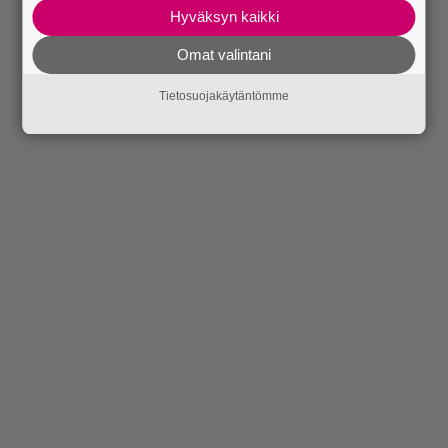
Hyväksyn kaikki
Omat valintani
Tietosuojakäytäntömme