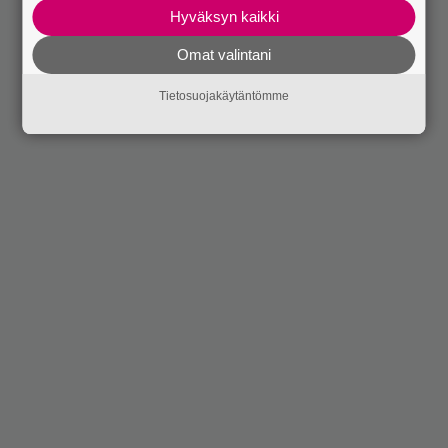
Hyväksyn kaikki
Omat valintani
Tietosuojakäytäntömme