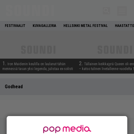
FESTIVAALIT
KUVAGALLERIA
HELLSINKI METAL FESTIVAL
HAASTATTE
1.
2.
Iron Maidenin keulilla on laulanut tähän
Tällainen keikkajyrä Queen oli e
mennessä tasan yksi legenda, julistaa ex-solisti
– katso tulinen livetallenne vuodelta
Godhead