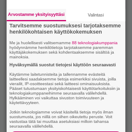
Arvostamme yksityisyyttäsi
Valintasi
Tarvitsemme suostumuksesi tarjotaksemme
henkilökohtaisen käyttökokemuksen
Me ja huolellisesti valitsemamme
88 teknologiakumppania
hyödynnämme henkilötietoja tarjotaksemme paremman
käyttäjäkokemuksen sekä kohdentaaksemme sisältöä ja
mainoksia.
Hyväksymällä suostut tietojesi käyttöön seuraavasti
Käytämme laitetunnisteita ja tallennamme evästeitä
laitteellesi saadaksemme tietoja esimerkiksi sivuista, joilla
vierailit, IP-osoitteestasi sekä laitteesi ominaisuuksista.
Pääset tutustumaan yksityiskohtaisesti käyttötarkoituksiin ja
teknologiakumppaneihimme seuraavalla välilehdellä.
Hylkääminen voi vaikuttaa sivuston toimivuuteen ja
käytettävyyteen.
Jotkin teknologiamme voivat käsitellä tietoja myös ilman
suostumusta, jos niillä on siihen oikeutettu peruste. Voit
vastustaa tätä tai muuttaa asetuksiasi milloin tahansa
seuraavalla välilehdellä.