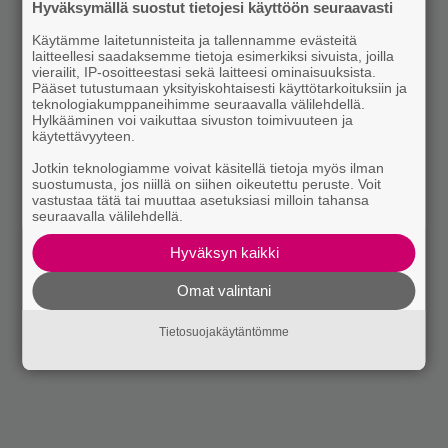
Hyväksymällä suostut tietojesi käyttöön seuraavasti
Käytämme laitetunnisteita ja tallennamme evästeitä
laitteellesi saadaksemme tietoja esimerkiksi sivuista, joilla
vierailit, IP-osoitteestasi sekä laitteesi ominaisuuksista.
Pääset tutustumaan yksityiskohtaisesti käyttötarkoituksiin ja
teknologiakumppaneihimme seuraavalla välilehdellä.
Hylkääminen voi vaikuttaa sivuston toimivuuteen ja
käytettävyyteen.
Jotkin teknologiamme voivat käsitellä tietoja myös ilman
suostumusta, jos niillä on siihen oikeutettu peruste. Voit
vastustaa tätä tai muuttaa asetuksiasi milloin tahansa
seuraavalla välilehdellä.
Hyväksyn kaikki
Omat valintani
Tietosuojakäytäntömme