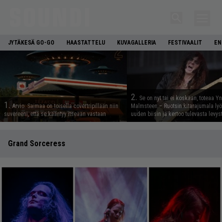
JYTÄKESÄ GO-GO
HAASTATTELU
KUVAGALLERIA
FESTIVAALIT
EN
2.
Se on nyt tai ei koskaan, toteaa Y
1.
Arvio: Saimaa on toisella covertripillään niin
Malmsteen – Ruotsin kitarajumala ly
suvereeni, että se kääntyy itseään vastaan
uuden biisin ja kertoo tulevasta levys
Grand Sorceress