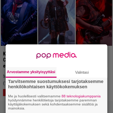
Kuvagalleria: Mara Balls, Grand Sorceress ja
Craneium tarjosivat Turussa jytää koko rahan
edestä
Arvostamme yksityisyyttäsi
Valintasi
Mara Balls, Grand Sorceress, Craneium, Utopia
Tarvitsemme suostumuksesi tarjotaksemme
(Turku), 23.9.2023
henkilökohtaisen käyttökokemuksen
25.9.2023 13:49
ELÄVÄ MUSIIKKI
KUVAA
Me ja huolellisesti valitsemamme
88 teknologiakumppania
hyödynnämme henkilötietoja tarjotaksemme paremman
käyttäjäkokemuksen sekä kohdentaaksemme sisältöä ja
mainoksia.