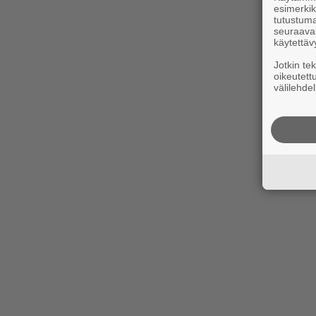
esimerkiks
tutustuma
seuraaval
käytettäv
Jotkin te
oikeutett
välilehdel