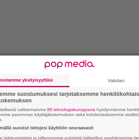
vostamme yksityisyyttäsi
Valintasi
semme suostumuksesi tarjotaksemme henkilökohtai
ökokemuksen
lellisesti valitsemamme
88 teknologiakumppania
hyödynnämme henkilö
semme paremman käyttäjäkokemuksen sekä kohdentaaksemme sisältöä
a.
ällä suostut tietojesi käyttöön seuraavasti
laitetunnisteita ja tallennamme evästeitä laitteellesi saadaksemme tie