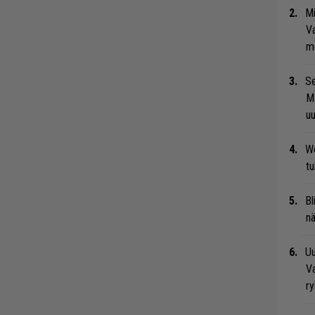
Mi
Va
me
Se
Ma
uu
We
t
Bl
nä
Uu
Va
ry