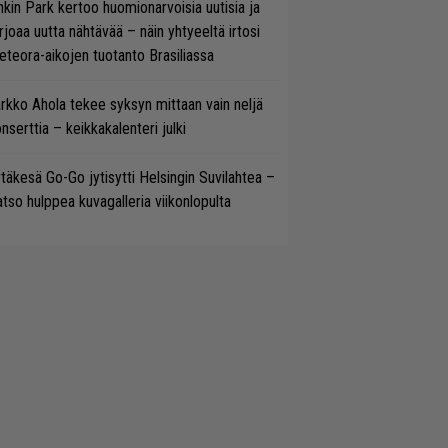
nkin Park kertoo huomionarvoisia uutisia ja
rjoaa uutta nähtävää – näin yhtyeeltä irtosi
teora-aikojen tuotanto Brasiliassa
rkko Ahola tekee syksyn mittaan vain neljä
nserttia – keikkakalenteri julki
täkesä Go-Go jytisytti Helsingin Suvilahtea –
tso hulppea kuvagalleria viikonlopulta