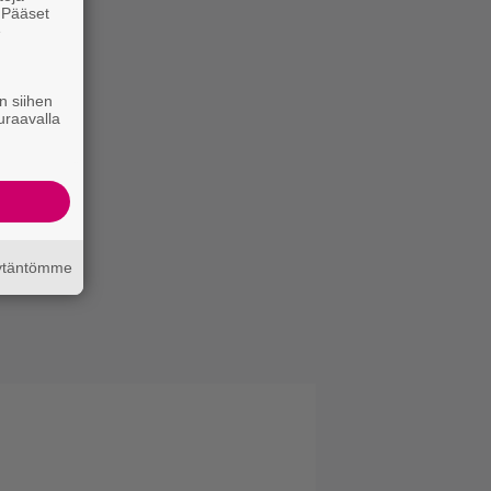
. Pääset
e
n siihen
uraavalla
äytäntömme