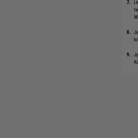
Li
ta
Me
Ja
ko
Jy
Ka