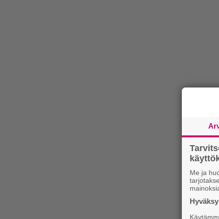
Ar
Tarvit
käytt
Me ja huo
tarjotak
mainoksi
Hyväksym
Käytämme 