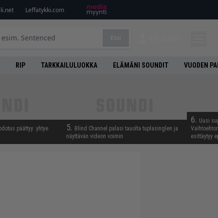
i.net
Leffatykki.com
Etsi
KIRJAUDU
RIP
TARKKAILULUOKKA
ELÄMÄNI SOUNDIT
VUODEN PA
6.
Uusi su
5.
odotus päättyy: yhtye
Blind Channel palasi tauolta tuplasinglen ja
Vaihtoehto
näyttävän videon voimin
esittäytyy 