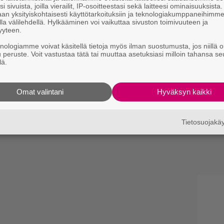
i sivuista, joilla vierailit, IP-osoitteestasi sekä laitteesi ominaisuuksista
an yksityiskohtaisesti käyttötarkoituksiin ja teknologiakumppaneihimm
la välilehdellä. Hylkääminen voi vaikuttaa sivuston toimivuuteen ja
yyteen.
knologiamme voivat käsitellä tietoja myös ilman suostumusta, jos niillä o
u peruste. Voit vastustaa tätä tai muuttaa asetuksiasi milloin tahansa se
lä.
Omat valintani
Hyväksyn kaikki
Tietosuojak