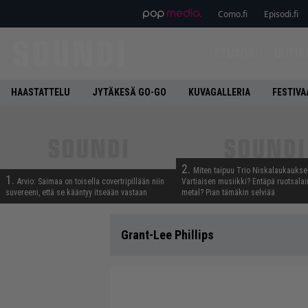
Como.fi
Episodi.fi
ETUSIVU
UUTIS
HAASTATTELU
JYTÄKESÄ GO-GO
KUVAGALLERIA
FESTIVA
2.
Miten taipuu Trio Niskalaukaukse
1.
Arvio: Saimaa on toisella covertripillään niin
Vartiaisen musiikki? Entäpä ruotsala
suvereeni, että se kääntyy itseään vastaan
metal? Pian tämäkin selviää
Grant-Lee Phillips