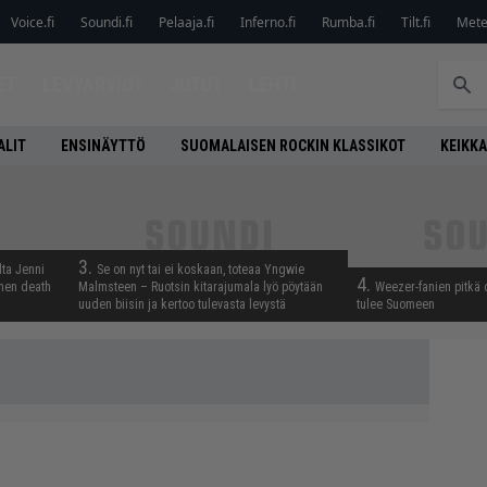
Voice.fi
Soundi.fi
Pelaaja.fi
Inferno.fi
Rumba.fi
Tilt.fi
Metel
ET
LEVYARVIOT
JUTUT
LEHTI
ALIT
ENSINÄYTTÖ
SUOMALAISEN ROCKIN KLASSIKOT
KEIKKA
3.
lta Jenni
Se on nyt tai ei koskaan, toteaa Yngwie
4.
inen death
Malmsteen – Ruotsin kitarajumala lyö pöytään
Weezer-fanien pitkä 
uuden biisin ja kertoo tulevasta levystä
tulee Suomeen