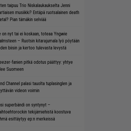
ten taipuu Trio Niskalaukaukselta Jenni
rtiaisen musiikki? Entäpä ruotsalainen death
tal? Pian tämäkin selviää
 on nyt tai ei koskaan, toteaa Yngwie
lmsteen – Ruotsin kitarajumala lyö pöytään
den biisin ja kertoo tulevasta levystä
ezer-fanien pitkä odotus päättyy: yhtye
ulee Suomeen
ind Channel palasi tauolta tuplasinglen ja
yttävän videon voimin
si superbändi on syntynyt –
ihtoehtorockin tekijämiehistä koostuva
hmä esittäytyy ep:n merkeissä