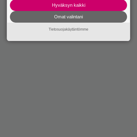
Hyväksyn kaikki
Omat valintani
Tietosuojakäytäntömme