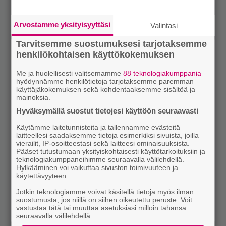
Arvostamme yksityisyyttäsi
Valintasi
Tarvitsemme suostumuksesi tarjotaksemme
henkilökohtaisen käyttökokemuksen
Me ja huolellisesti valitsemamme
88 teknologiakumppania
hyödynnämme henkilötietoja tarjotaksemme paremman
käyttäjäkokemuksen sekä kohdentaaksemme sisältöä ja
mainoksia.
Hyväksymällä suostut tietojesi käyttöön seuraavasti
Käytämme laitetunnisteita ja tallennamme evästeitä
laitteellesi saadaksemme tietoja esimerkiksi sivuista, joilla
vierailit, IP-osoitteestasi sekä laitteesi ominaisuuksista.
Pääset tutustumaan yksityiskohtaisesti käyttötarkoituksiin ja
teknologiakumppaneihimme seuraavalla välilehdellä.
Hylkääminen voi vaikuttaa sivuston toimivuuteen ja
käytettävyyteen.
Jotkin teknologiamme voivat käsitellä tietoja myös ilman
suostumusta, jos niillä on siihen oikeutettu peruste. Voit
vastustaa tätä tai muuttaa asetuksiasi milloin tahansa
seuraavalla välilehdellä.