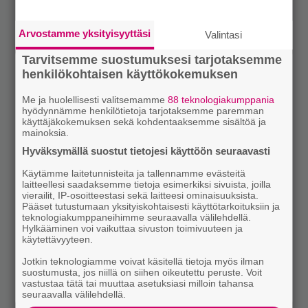
Arvostamme yksityisyyttäsi
Valintasi
Tarvitsemme suostumuksesi tarjotaksemme
henkilökohtaisen käyttökokemuksen
Me ja huolellisesti valitsemamme
88 teknologiakumppania
hyödynnämme henkilötietoja tarjotaksemme paremman
käyttäjäkokemuksen sekä kohdentaaksemme sisältöä ja
mainoksia.
Hyväksymällä suostut tietojesi käyttöön seuraavasti
Käytämme laitetunnisteita ja tallennamme evästeitä
laitteellesi saadaksemme tietoja esimerkiksi sivuista, joilla
vierailit, IP-osoitteestasi sekä laitteesi ominaisuuksista.
Pääset tutustumaan yksityiskohtaisesti käyttötarkoituksiin ja
teknologiakumppaneihimme seuraavalla välilehdellä.
Hylkääminen voi vaikuttaa sivuston toimivuuteen ja
käytettävyyteen.
Jotkin teknologiamme voivat käsitellä tietoja myös ilman
suostumusta, jos niillä on siihen oikeutettu peruste. Voit
vastustaa tätä tai muuttaa asetuksiasi milloin tahansa
seuraavalla välilehdellä.