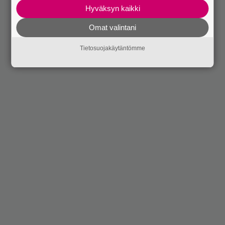
Hyväksyn kaikki
Omat valintani
Tietosuojakäytäntömme