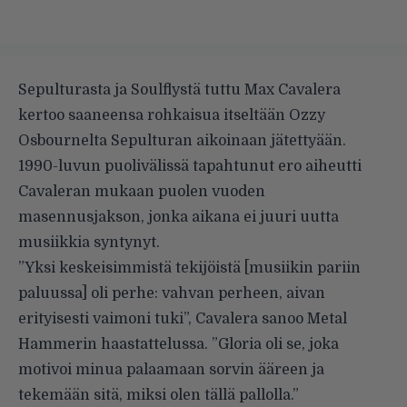
Sepulturasta ja Soulflystä tuttu Max Cavalera
kertoo saaneensa rohkaisua itseltään Ozzy
Osbournelta Sepulturan aikoinaan jätettyään.
1990-luvun puolivälissä tapahtunut ero aiheutti
Cavaleran mukaan puolen vuoden
masennusjakson, jonka aikana ei juuri uutta
musiikkia syntynyt.
”Yksi keskeisimmistä tekijöistä [musiikin pariin
paluussa] oli perhe: vahvan perheen, aivan
erityisesti vaimoni tuki”, Cavalera sanoo
Metal
Hammerin
haastattelussa. ”Gloria oli se, joka
motivoi minua palaamaan sorvin ääreen ja
tekemään sitä, miksi olen tällä pallolla.”