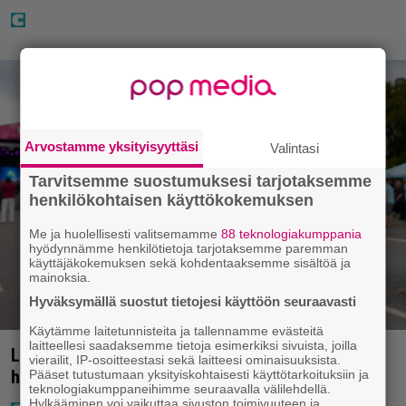
Arvostamme yksityisyyttäsi
Valintasi
Tarvitsemme suostumuksesi tarjotaksemme
henkilökohtaisen käyttökokemuksen
Me ja huolellisesti valitsemamme
88 teknologiakumppania
hyödynnämme henkilötietoja tarjotaksemme paremman
käyttäjäkokemuksen sekä kohdentaaksemme sisältöä ja
mainoksia.
Hyväksymällä suostut tietojesi käyttöön seuraavasti
Käytämme laitetunnisteita ja tallennamme evästeitä
laitteellesi saadaksemme tietoja esimerkiksi sivuista, joilla
Laulaja Aki Samuli on nyt Aki Kirvesniemi – tässä
vierailit, IP-osoitteestasi sekä laitteesi ominaisuuksista.
hääkuva
Pääset tutustumaan yksityiskohtaisesti käyttötarkoituksiin ja
teknologiakumppaneihimme seuraavalla välilehdellä.
Hylkääminen voi vaikuttaa sivuston toimivuuteen ja