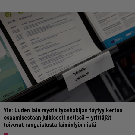
Yle: Uuden lain myötä työnhakijan täytyy kertoa
osaamisestaan julkisesti netissä – yrittäjät
toivovat rangaistusta laiminlyönnistä