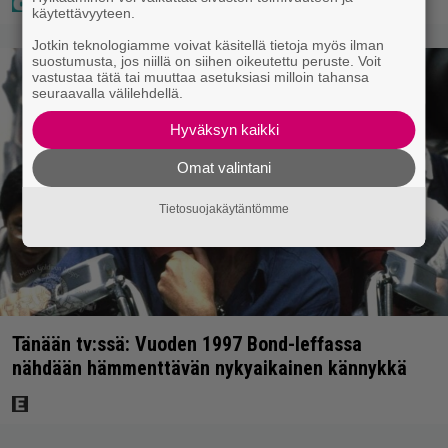
käytettävyyteen.
Jotkin teknologiamme voivat käsitellä tietoja myös ilman
suostumusta, jos niillä on siihen oikeutettu peruste. Voit
vastustaa tätä tai muuttaa asetuksiasi milloin tahansa
seuraavalla välilehdellä.
Hyväksyn kaikki
Omat valintani
Tietosuojakäytäntömme
Tänään tv:ssä: Vuoden 1997 Bond-leffassa
nähdään hämmenttävän nykyaikainen kännykkä