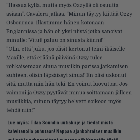
”Hassua kyllä, mutta myös Ozzyllä oli osuutta
asiaan”, Cavalera jatkaa. ”Minun täytyy kiittää Ozzy
Osbournea. Illastimme hänen kotonaan
Englannissa ja hän oli yksi niistä jotka sanoivat
minulle: ’Vitut! paluu on sinusta kiinni!'”
”Olin, että ’juku, jos olisit kertonut teini-ikäiselle
Maxille, että eräänä päivänä Ozzy tulee
rohkaisemaan sinua musiikin parissa jatkamisen
suhteen, olisin läpsäissyt sinua!’ En olisi uskonut
sitä, mutta niin hän teki. En voinut luovuttaa. Jos
vaimoni ja Ozzy pyytävät minua soittamaan jälleen
musiikkia, minun täytyy helvetti soikoon myös
tehdä niin!”
Lue myös:
Tilaa Soundin uutiskirje ja tiedät mistä
kahvitauolla puhutaan! Nappaa ajankohtaiset musiikin