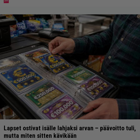
Lapset ostivat isälle lahjaksi arvan – päävoitto tuli,
mutta miten sitten kävikään