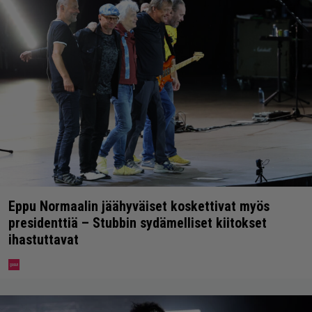
Eppu Normaalin jäähyväiset koskettivat myös
presidenttiä – Stubbin sydämelliset kiitokset
ihastuttavat