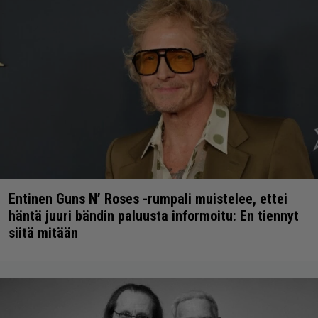
Entinen Guns N’ Roses -rumpali muistelee, ettei
häntä juuri bändin paluusta informoitu: En tiennyt
siitä mitään