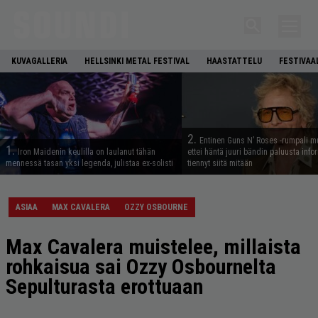
KUVAGALLERIA
HELLSINKI METAL FESTIVAL
HAASTATTELU
FESTIVAA
2.
Entinen Guns N’ Roses -rumpali mu
1.
Iron Maidenin keulilla on laulanut tähän
ettei häntä juuri bändin paluusta info
mennessä tasan yksi legenda, julistaa ex-solisti
tiennyt siitä mitään
ASIAA
MAX CAVALERA
OZZY OSBOURNE
Max Cavalera muistelee, millaista
rohkaisua sai Ozzy Osbournelta
Sepulturasta erottuaan