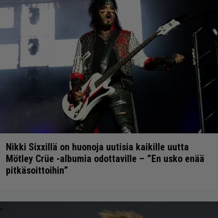
Nikki Sixxillä on huonoja uutisia kaikille uutta
Mötley Crüe -albumia odottaville – ”En usko enää
pitkäsoittoihin”