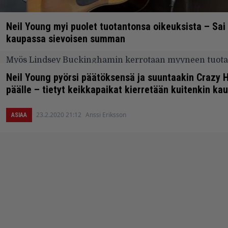
Neil Young myi puolet tuotantonsa oikeuksista – Sai
kaupassa sievoisen summan
Myös Lindsey Buckinghamin kerrotaan myyneen tuot
kustannusoikeudet Hipgnosikselle.
Neil Young pyörsi päätöksensä ja suuntaakin Crazy 
päälle – tietyt keikkapaikat kierretään kuitenkin ka
6.1.2021 19:42
Vesa Siltanen
ASIAA
23.2.2020 21:12
Anssi Eriksson
ASIAA