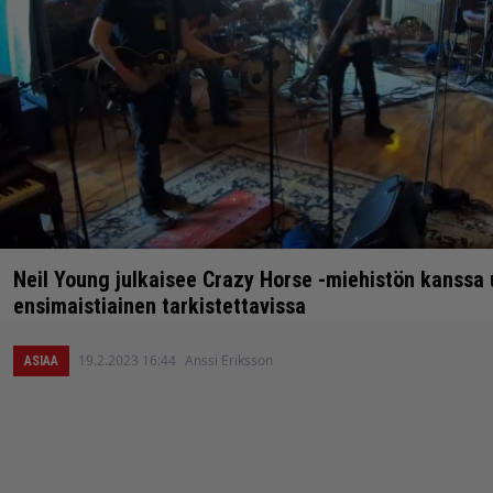
Neil Young julkaisee Crazy Horse -miehistön kanssa
ensimaistiainen tarkistettavissa
19.2.2023 16:44
Anssi Eriksson
ASIAA