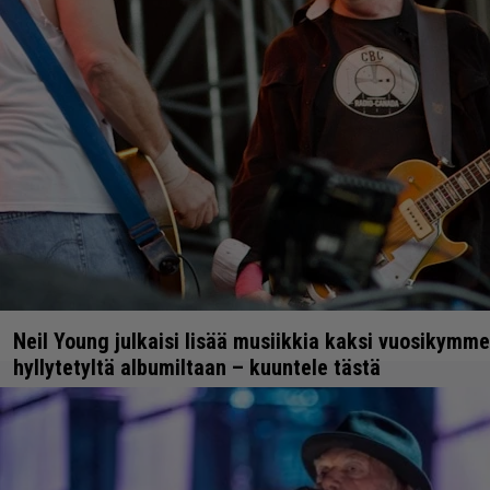
Neil Young julkaisi lisää musiikkia kaksi vuosikymme
hyllytetyltä albumiltaan – kuuntele tästä
1.7.2022 22:42
Anssi Eriksson
ÄÄNTÄ