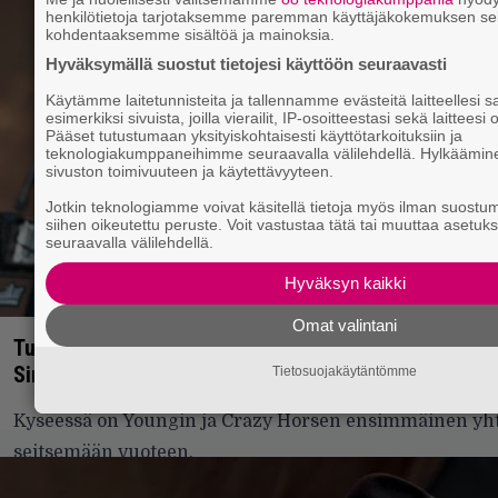
henkilötietoja tarjotaksemme paremman käyttäjäkokemuksen s
kohdentaaksemme sisältöä ja mainoksia.
Hyväksymällä suostut tietojesi käyttöön seuraavasti
Käytämme laitetunnisteita ja tallennamme evästeitä laitteellesi
esimerkiksi sivuista, joilla vierailit, IP-osoitteestasi sekä laittees
Pääset tutustumaan yksityiskohtaisesti käyttötarkoituksiin ja
teknologiakumppaneihimme seuraavalla välilehdellä. Hylkäämine
sivuston toimivuuteen ja käytettävyyteen.
Jotkin teknologiamme voivat käsitellä tietoja myös ilman suostumu
siihen oikeutettu peruste. Voit vastustaa tätä tai muuttaa asetuks
seuraavalla välilehdellä.
Hyväksyn kaikki
Omat valintani
Tuoretta Neil Youngin ja Crazy Horsen musiikkia kuu
Single ja lisätietoja albumista julki
Tietosuojakäytäntömme
Kyseessä on Youngin ja Crazy Horsen ensimmäinen yht
seitsemään vuoteen.
31.8.2019 15:44
Vesa Siltanen
ÄÄNTÄ
ASIAA