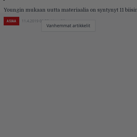
Youngin mukaan uutta materiaalia on syntynyt 11 biisi
11.4.2019 09:55
Vesa Siltanen
ASIAA
Artikkelien
Vanhemmat artikkelit
selaus