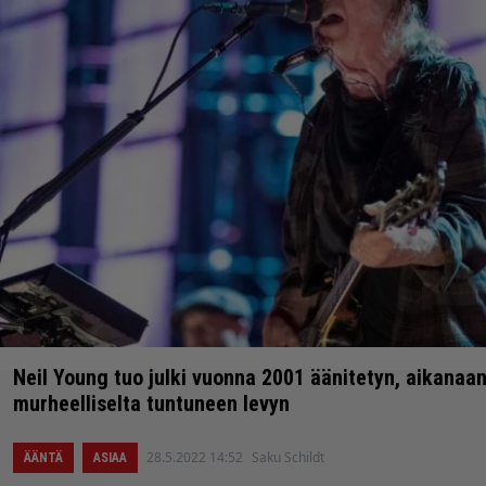
Neil Young tuo julki vuonna 2001 äänitetyn, aikanaan 
murheelliselta tuntuneen levyn
28.5.2022 14:52
Saku Schildt
ÄÄNTÄ
ASIAA