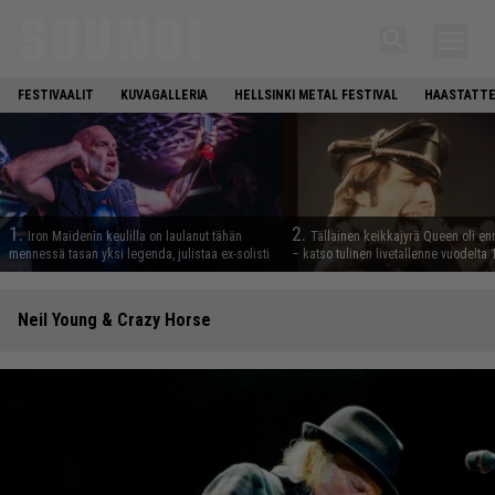
FESTIVAALIT
KUVAGALLERIA
HELLSINKI METAL FESTIVAL
HAASTATTE
1.
2.
Iron Maidenin keulilla on laulanut tähän
Tällainen keikkajyrä Queen oli e
mennessä tasan yksi legenda, julistaa ex-solisti
– katso tulinen livetallenne vuodelta
Neil Young & Crazy Horse