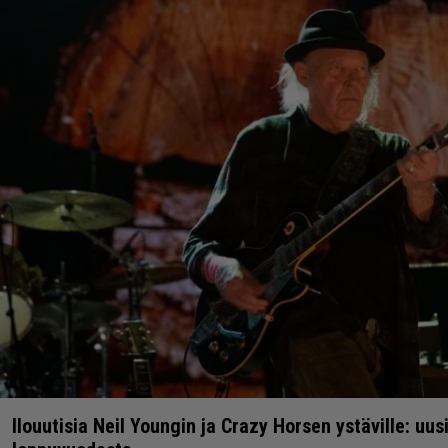
kuin lähtee taas tien päälle.
8.12.2021 10:37
Vesa Siltanen
ASIAA
Ilouutisia Neil Youngin ja Crazy Horsen ystäville: uus