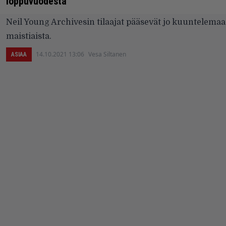
loppuvuodesta
Neil Young Archivesin tilaajat pääsevät jo kuuntelem
maistiaista.
14.10.2021 13:06
Vesa Siltanen
ASIAA