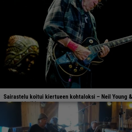
Sairastelu koitui kiertueen kohtaloksi – Neil Young 
peruutti keikkansa
27.6.2024 21:51
Anssi Eriksson
ASIAA