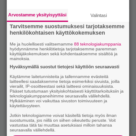
Arvostamme yksityisyyttäsi
Valintasi
Tarvitsemme suostumuksesi tarjotaksemme
henkilökohtaisen käyttökokemuksen
Me ja huolellisesti valitsemamme
88 teknologiakumppania
hyödynnämme henkilötietoja tarjotaksemme paremman
käyttäjäkokemuksen sekä kohdentaaksemme sisältöä ja
mainoksia.
Hyväksymällä suostut tietojesi käyttöön seuraavasti
Käytämme laitetunnisteita ja tallennamme evästeitä
laitteellesi saadaksemme tietoja esimerkiksi sivuista, joilla
vierailit, IP-osoitteestasi sekä laitteesi ominaisuuksista.
Pääset tutustumaan yksityiskohtaisesti käyttötarkoituksiin ja
teknologiakumppaneihimme seuraavalla välilehdellä.
Hylkääminen voi vaikuttaa sivuston toimivuuteen ja
käytettävyyteen.
Jotkin teknologiamme voivat käsitellä tietoja myös ilman
suostumusta, jos niillä on siihen oikeutettu peruste. Voit
vastustaa tätä tai muuttaa asetuksiasi milloin tahansa
seuraavalla välilehdellä.