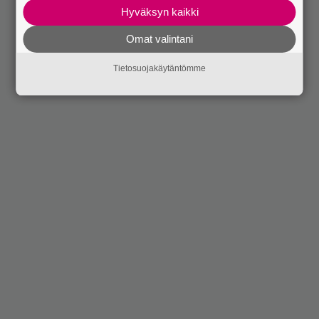
Hyväksyn kaikki
Omat valintani
Tietosuojakäytäntömme