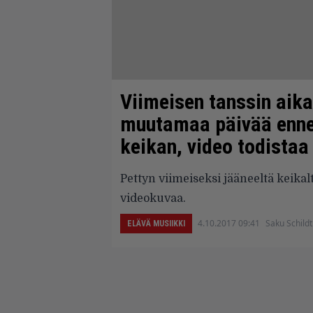
Viimeisen tanssin aika
muutamaa päivää enn
keikan, video todistaa
Pettyn viimeiseksi jääneeltä keika
videokuvaa.
4.10.2017 09:41
Saku Schildt
ELÄVÄ MUSIIKKI