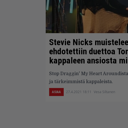
Stevie Nicks muistelee
ehdotettiin duettoa T
kappaleen ansiosta min
Stop Draggin' My Heart Aroundista
ja tärkeimmistä kappaleista.
27.4.2021 18:11
Vesa Siltanen
ASIAA