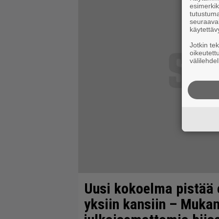
esimerkiks
tutustuma
seuraaval
käytettäv
Jotkin te
oikeutett
välilehdel
Uusi kokoelma pistää
yksiin kansiin – Muka