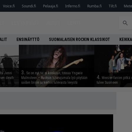
Voice.fi
Soundi.fi
Pelaaja.fi
Inferno.fi
Rumba.fi
Tilt.fi
Metel
ET
LEVYARVIOT
JUTUT
LEHTI
ALIT
ENSINÄYTTÖ
SUOMALAISEN ROCKIN KLASSIKOT
KEIKKA
3.
lta Jenni
Se on nyt tai ei koskaan, toteaa Yngwie
4.
inen death
Malmsteen – Ruotsin kitarajumala lyö pöytään
Weezer-fanien pitkä 
uuden biisin ja kertoo tulevasta levystä
tulee Suomeen