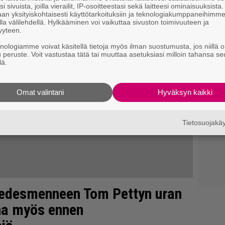
i sivuista, joilla vierailit, IP-osoitteestasi sekä laitteesi ominaisuuksista
an yksityiskohtaisesti käyttötarkoituksiin ja teknologiakumppaneihimm
la välilehdellä. Hylkääminen voi vaikuttaa sivuston toimivuuteen ja
yyteen.
knologiamme voivat käsitellä tietoja myös ilman suostumusta, jos niillä o
u peruste. Voit vastustaa tätä tai muuttaa asetuksiasi milloin tahansa se
lä.
Omat valintani
Hyväksyn kaikki
Tietosuojak
 edesmenneen Tom Pettyn uran
na myös ennen