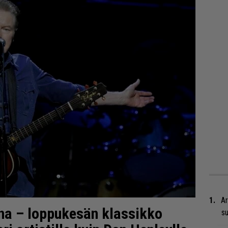
Ar
na – loppukesän klassikko
su