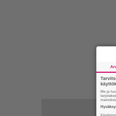
Ar
Tarvit
käytt
Me ja huo
tarjotak
mainoksi
Hyväksym
Käytämme 