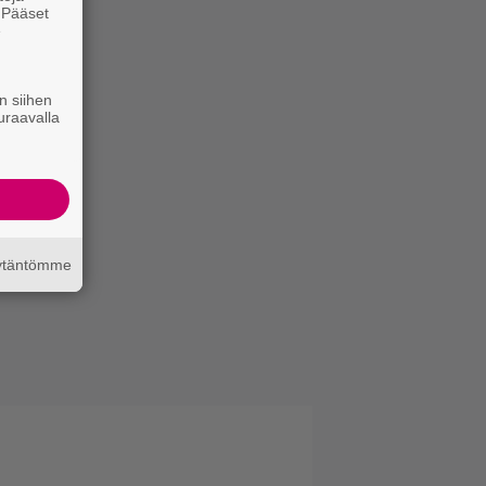
. Pääset
e
n siihen
uraavalla
äytäntömme