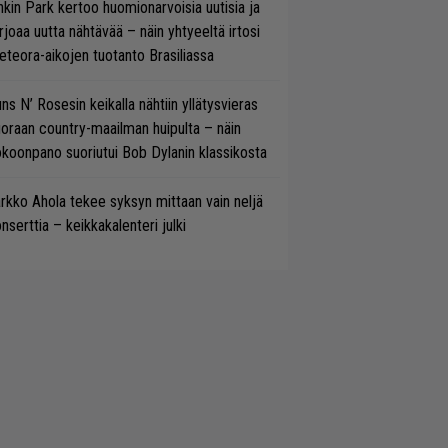
nkin Park kertoo huomionarvoisia uutisia ja
rjoaa uutta nähtävää – näin yhtyeeltä irtosi
teora-aikojen tuotanto Brasiliassa
ns N’ Rosesin keikalla nähtiin yllätysvieras
oraan country-maailman huipulta – näin
koonpano suoriutui Bob Dylanin klassikosta
rkko Ahola tekee syksyn mittaan vain neljä
nserttia – keikkakalenteri julki