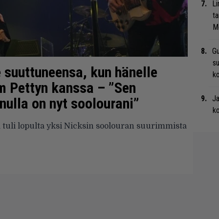
Li
ta
Me
Gu
su
 suuttuneensa, kun hänelle
ko
om Pettyn kanssa – ”Sen
Ja
ulla on nyt soolourani”
ko
 tuli lopulta yksi Nicksin soolouran suurimmista