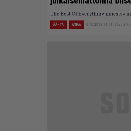
julkaisemattomia biis
The Best Of Everything ilmestyy m
9.10.2018 14:14
Vesa Silt
ÄÄNTÄ
ASIAA