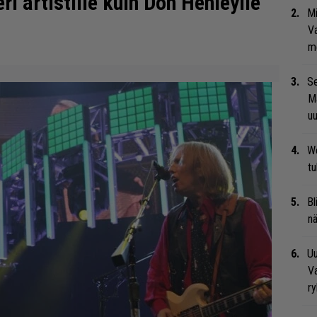
eri artistille kuin Don Henleylle
Mi
Va
me
Se
Ma
uu
We
t
Bl
nä
Uu
Va
ry