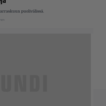
ejä
arraskuun puolivälissä.
anen