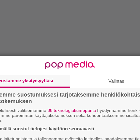
vostamme yksityisyyttäsi
Valintasi
semme suostumuksesi tarjotaksemme henkilökohtai
ökokemuksen
lellisesti valitsemamme
88 teknologiakumppania
hyödynnämme henkilö
semme paremman käyttäjäkokemuksen sekä kohdentaaksemme sisältöä
a.
ällä suostut tietojesi käyttöön seuraavasti
laitetunnisteita ja tallennamme evästeitä laitteellesi saadaksemme tie