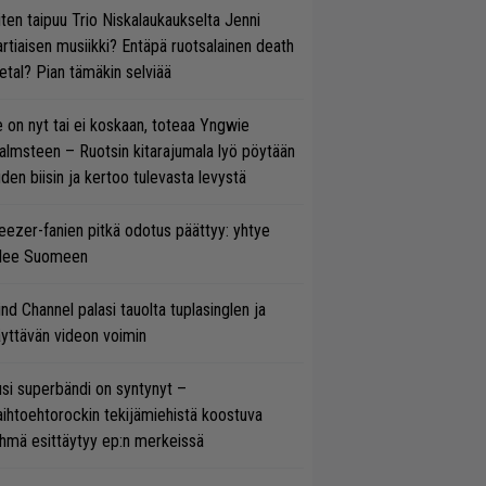
ten taipuu Trio Niskalaukaukselta Jenni
rtiaisen musiikki? Entäpä ruotsalainen death
tal? Pian tämäkin selviää
 on nyt tai ei koskaan, toteaa Yngwie
lmsteen – Ruotsin kitarajumala lyö pöytään
den biisin ja kertoo tulevasta levystä
ezer-fanien pitkä odotus päättyy: yhtye
ulee Suomeen
ind Channel palasi tauolta tuplasinglen ja
yttävän videon voimin
si superbändi on syntynyt –
ihtoehtorockin tekijämiehistä koostuva
hmä esittäytyy ep:n merkeissä