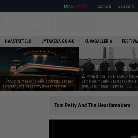
Como.fi
Episodi.fi
ETUSIVU
UUTIS
HAASTATTELU
JYTÄKESÄ GO-GO
KUVAGALLERIA
FESTIVA
2.
Miten taipuu Trio Niskalaukaukse
1.
Arvio: Saimaa on toisella covertripillään niin
Vartiaisen musiikki? Entäpä ruotsala
suvereeni, että se kääntyy itseään vastaan
metal? Pian tämäkin selviää
Tom Petty And The Heartbreakers