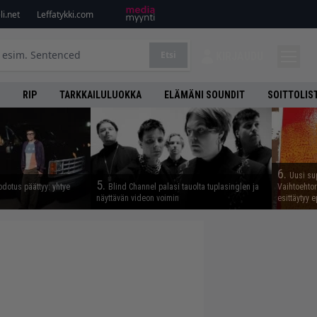
i.net
Leffatykki.com
Etsi
KIRJAUDU
RIP
TARKKAILULUOKKA
ELÄMÄNI SOUNDIT
SOITTOLIS
6.
Uusi su
5.
odotus päättyy: yhtye
Blind Channel palasi tauolta tuplasinglen ja
Vaihtoehto
näyttävän videon voimin
esittäytyy 