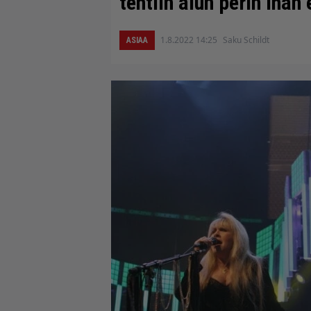
tehtiin alun perin ihan 
1.8.2022 14:25
Saku Schildt
ASIAA