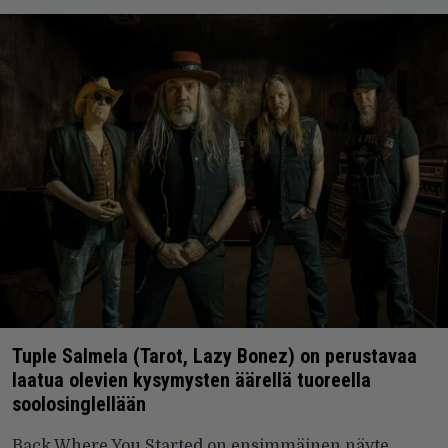
Tuple Salmela (Tarot, Lazy Bonez) on perustavaa
laatua olevien kysymysten äärellä tuoreella
soolosinglellään
Back Where You Started on ensimmäinen näyte