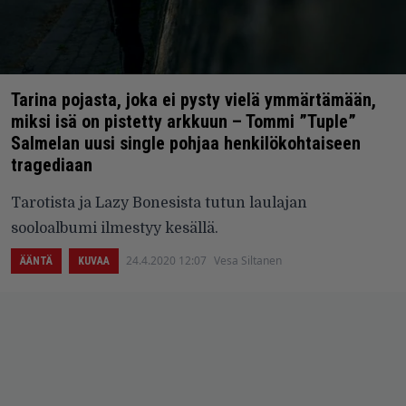
Tarina pojasta, joka ei pysty vielä ymmärtämään,
miksi isä on pistetty arkkuun – Tommi ”Tuple”
Salmelan uusi single pohjaa henkilökohtaiseen
tragediaan
Tarotista ja Lazy Bonesista tutun laulajan
sooloalbumi ilmestyy kesällä.
24.4.2020 12:07
Vesa Siltanen
ÄÄNTÄ
KUVAA