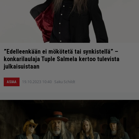
”Edelleenkään ei mökötetä tai synkistellä” –
konkarilaulaja Tuple Salmela kertoo tulevista
julkaisuistaan
19.10.2023 10:40
Saku Schildt
ASIAA