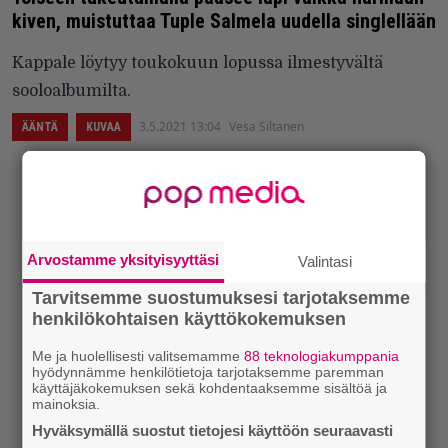
kiven, muistuttaa Tuple Salmela uudella singlellään
Kappale löytyy toukokuun lopussa ilmestyvältä
sooloalbumilta.
3.5.2021 13:04
Vesa Siltanen
ÄÄNTÄ
KUVAA
Arvostamme yksityisyyttäsi
Valintasi
Tarvitsemme suostumuksesi tarjotaksemme
henkilökohtaisen käyttökokemuksen
Me ja huolellisesti valitsemamme
88 teknologiakumppania
hyödynnämme henkilötietoja tarjotaksemme paremman
käyttäjäkokemuksen sekä kohdentaaksemme sisältöä ja
mainoksia.
Hyväksymällä suostut tietojesi käyttöön seuraavasti