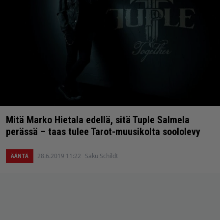
Mitä Marko Hietala edellä, sitä Tuple Salmela
perässä – taas tulee Tarot-muusikolta soololevy
28.6.2019 11:22
Saku Schildt
ÄÄNTÄ