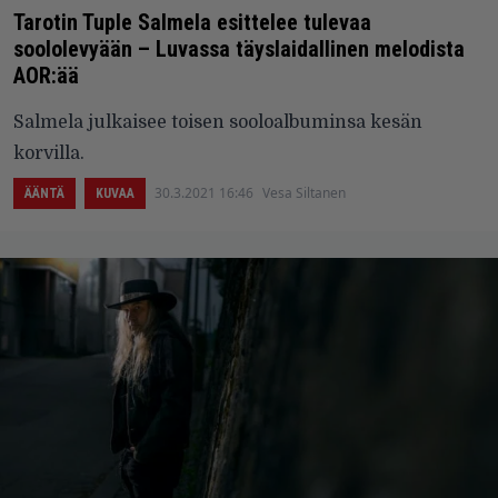
Tarotin Tuple Salmela esittelee tulevaa
soololevyään – Luvassa täyslaidallinen melodista
AOR:ää
Salmela julkaisee toisen sooloalbuminsa kesän
korvilla.
30.3.2021 16:46
Vesa Siltanen
ÄÄNTÄ
KUVAA