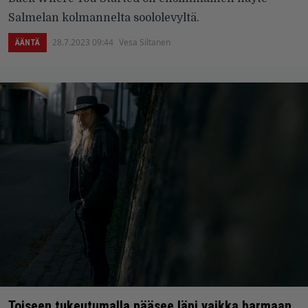
Salmelan kolmannelta soololevyltä.
28.7.2023 09:44
Vesa Siltanen
ÄÄNTÄ
Toiseen tukeutumalla pääsee läpi vaikka harmaan