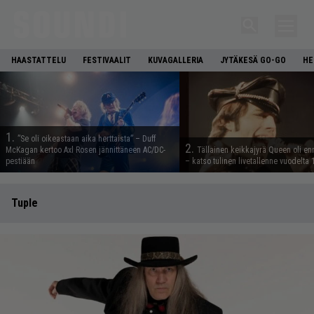
HAASTATTELU
FESTIVAALIT
KUVAGALLERIA
JYTÄKESÄ GO-GO
HE
1.
”Se oli oikeastaan aika herttaista” – Duff
2.
McKagan kertoo Axl Rosen jännittäneen AC/DC-
Tällainen keikkajyrä Queen oli e
pestiään
– katso tulinen livetallenne vuodelta
Tuple