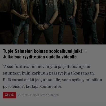
Tuple Salmelan kolmas sooloalbumi julki –
Julkaisua ryyditetään uudella videolla
"Asiat tuntuvat menevän yhä järjettömämpään
suuntaan kuin karkuun päässyt juna konsanaan.
Pidä varasi äläkä jää junan alle, vaan syöksy musiikin
pyörteisiin", laulaja kommentoi.
29.9.2023 09:29
Vesa Siltanen
ÄÄNTÄ