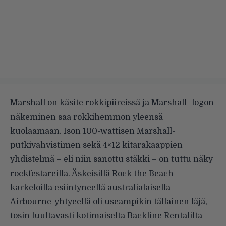
Marshall on käsite rokkipiireissä ja Marshall–logon
näkeminen saa rokkihemmon yleensä
kuolaamaan. Ison 100-wattisen Marshall-
putkivahvistimen sekä 4×12 kitarakaappien
yhdistelmä – eli niin sanottu stäkki – on tuttu näky
rockfestareilla. Äskeisillä Rock the Beach –
karkeloilla esiintyneellä australialaisella
Airbourne-yhtyeellä oli useampikin tällainen läjä,
tosin luultavasti kotimaiselta Backline Rentalilta