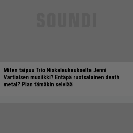
Miten taipuu Trio Niskalaukaukselta Jenni
Vartiaisen musiikki? Entäpä ruotsalainen death
metal? Pian tämäkin selviää