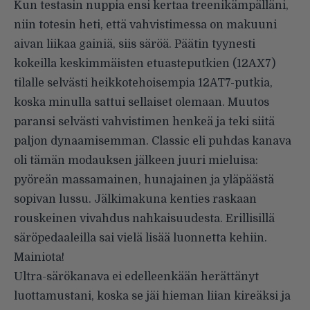
Kun testasin nuppia ensi kertaa treenikämpälläni,
niin totesin heti, että vahvistimessa on makuuni
aivan liikaa gainiä, siis säröä. Päätin tyynesti
kokeilla keskimmäisten etuasteputkien (12AX7)
tilalle selvästi heikkotehoisempia 12AT7-putkia,
koska minulla sattui sellaiset olemaan. Muutos
paransi selvästi vahvistimen henkeä ja teki siitä
paljon dynaamisemman. Classic eli puhdas kanava
oli tämän modauksen jälkeen juuri mieluisa:
pyöreän massamainen, hunajainen ja yläpäästä
sopivan lussu. Jälkimakuna kenties raskaan
rouskeinen vivahdus nahkaisuudesta. Erillisillä
säröpedaaleilla sai vielä lisää luonnetta kehiin.
Mainiota!
Ultra-särökanava ei edelleenkään herättänyt
luottamustani, koska se jäi hieman liian kireäksi ja