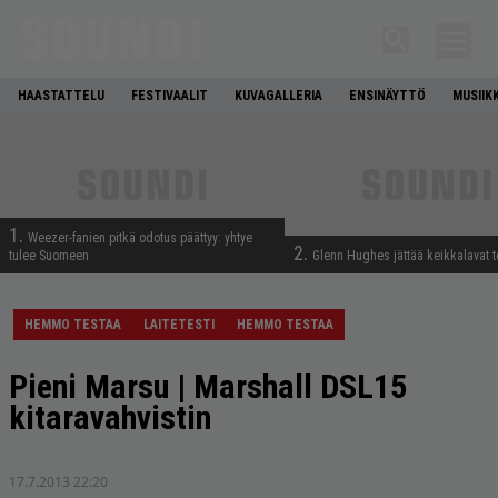
HAASTATTELU
FESTIVAALIT
KUVAGALLERIA
ENSINÄYTTÖ
MUSIIK
1.
Weezer-fanien pitkä odotus päättyy: yhtye
2.
tulee Suomeen
Glenn Hughes jättää keikkalavat t
HEMMO TESTAA
LAITETESTI
HEMMO TESTAA
Pieni Marsu | Marshall DSL15
kitaravahvistin
17.7.2013 22:20