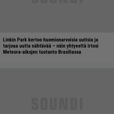
Linkin Park kertoo huomionarvoisia uutisia ja
tarjoaa uutta nähtävää – näin yhtyeeltä irtosi
Meteora-aikojen tuotanto Brasiliassa