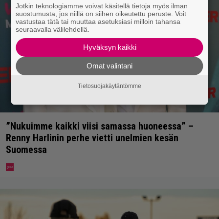
Jotkin teknologiamme voivat käsitellä tietoja myös ilman
suostumusta, jos niillä on siihen oikeutettu peruste. Voit
vastustaa tätä tai muuttaa asetuksiasi milloin tahansa
seuraavalla välilehdellä.
Hyväksyn kaikki
Omat valintani
Tietosuojakäytäntömme
”Nukuimme kaikki viisi samassa huoneessa” –
Renny Harlinin perhe vietti unelmien kesän
Suomessa