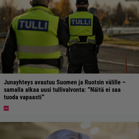
Junayhteys avautuu Suomen ja Ruotsin välille –
samalla alkaa uusi tullivalvonta: ”Näitä ei saa
tuoda vapaasti”