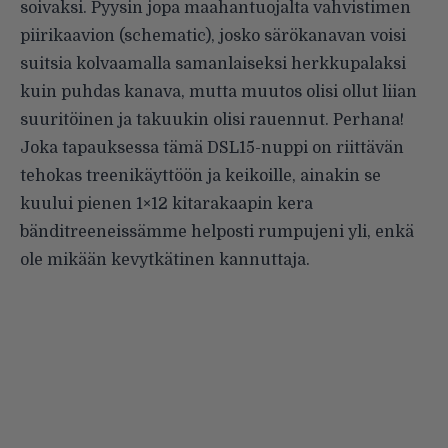
soivaksi. Pyysin jopa maahantuojalta vahvistimen
piirikaavion (schematic), josko särökanavan voisi
suitsia kolvaamalla samanlaiseksi herkkupalaksi
kuin puhdas kanava, mutta muutos olisi ollut liian
suuritöinen ja takuukin olisi rauennut. Perhana!
Joka tapauksessa tämä DSL15-nuppi on riittävän
tehokas treenikäyttöön ja keikoille, ainakin se
kuului pienen 1×12 kitarakaapin kera
bänditreeneissämme helposti rumpujeni yli, enkä
ole mikään kevytkätinen kannuttaja.