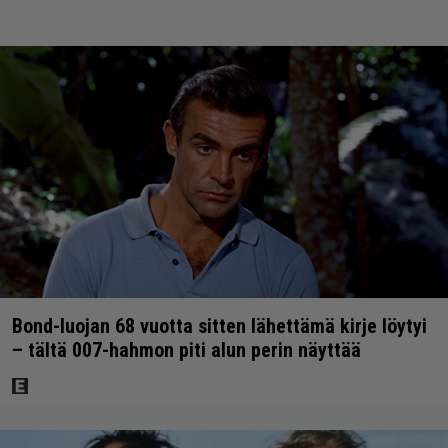
Bond-luojan 68 vuotta sitten lähettämä kirje löytyi
– tältä 007-hahmon piti alun perin näyttää