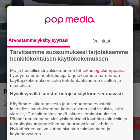
Arvostamme yksityisyyttäsi
Valintasi
Tarvitsemme suostumuksesi tarjotaksemme
henkilökohtaisen käyttökokemuksen
Me ja huolellisesti valitsemamme
88 teknologiakumppania
hyödynnämme henkilötietoja tarjotaksemme paremman
käyttäjäkokemuksen sekä kohdentaaksemme sisältöä ja
mainoksia.
Poliisilla surullinen ilta Kuopiossa eilen
Hyväksymällä suostut tietojesi käyttöön seuraavasti
Käytämme laitetunnisteita ja tallennamme evästeitä
laitteellesi saadaksemme tietoja esimerkiksi sivuista, joilla
vierailit, IP-osoitteestasi sekä laitteesi ominaisuuksista.
Pääset tutustumaan yksityiskohtaisesti käyttötarkoituksiin ja
teknologiakumppaneihimme seuraavalla välilehdellä.
Hylkääminen voi vaikuttaa sivuston toimivuuteen ja
käytettävyyteen.