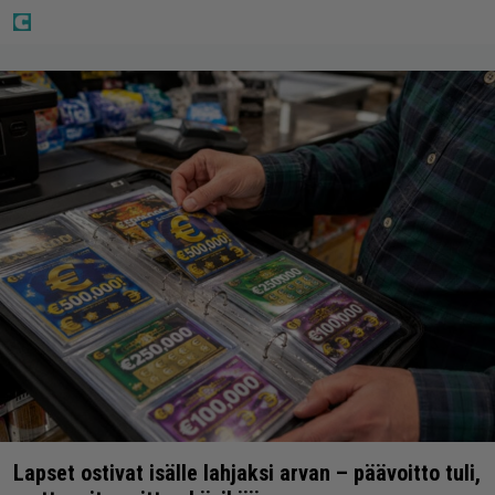
Lapset ostivat isälle lahjaksi arvan – päävoitto tuli,