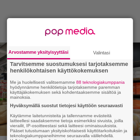
Arvostamme yksityisyyttäsi
Valintasi
Tarvitsemme suostumuksesi tarjotaksemme
henkilökohtaisen käyttökokemuksen
Me ja huolellisesti valitsemamme
88 teknologiakumppania
hyödynnämme henkilötietoja tarjotaksemme paremman
käyttäjäkokemuksen sekä kohdentaaksemme sisältöä ja
mainoksia.
Hyväksymällä suostut tietojesi käyttöön seuraavasti
Käytämme laitetunnisteita ja tallennamme evästeitä
laitteellesi saadaksemme tietoja esimerkiksi sivuista, joilla
vierailit, IP-osoitteestasi sekä laitteesi ominaisuuksista.
Pääset tutustumaan yksityiskohtaisesti käyttötarkoituksiin ja
teknologiakumppaneihimme seuraavalla välilehdellä.