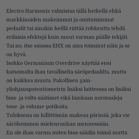
Electro Harmonix valmistaa tällä hetkellä ehkä
markkinoiden makeimmat ja omituisimmat
pedaalit tai ainakin heillä riittää rohkeutta tehdä
erilaisia efektejä kuin muut varman päälle tekijät.
Tai no, itse asiassa EHX on aina toiminut näin ja se
on hyvä.
Isohko Germanium Overdrive näyttää ensi
katsomalta ihan tavalliselta säröpedaalilta, mutta
on kaikkea muuta. Pakollisen gain-
yliohjauspotentiometrin lisäksi laitteessa on lisäksi
bias- ja volts-säätimet eikä lainkaan normaaleja
tone- ja volume-potikoita.
Tuloksena on hillittömän makeaa pörinää, joka vie
säröhemmon mielenrauhan mennessään.
En ole ihan varma miten bias-säädin toimii mutta