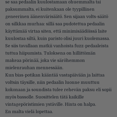
se saa pedaalin kuulostamaan ohuemmalta tai
paksummalta, ei kuitenkaan ole tyypillinen
geneerinen äänenvärisäätö. Sen sijaan volts-säätö
on silkkaa murhaa: sillä saa pudotettua pedaalin
käyttämää virtaa siten, että minimisäädöissä laite
kuulostaa siltä, kuin paristo olisi juuri kuolemassa.
Se siis tavallaan matkii vanhoista fuzz-pedaaleista
tuttua hiipumista. Tuloksena on hillittömän
makeaa pörinää, joka vie säröhemmon
mielenrauhan mennessään.
Kun bias-potikan kääntää vastapäivään ja laittaa
voltsin täysille, niin pedaalin luonne muuttuu
kokonaan ja soundista tulee rehevän paksu eli sopii
myös bassolle. Suosittelen tätä kaikille
vintagepöristimien ystäville. Hinta on halpa.
En malta vielä lopettaa.