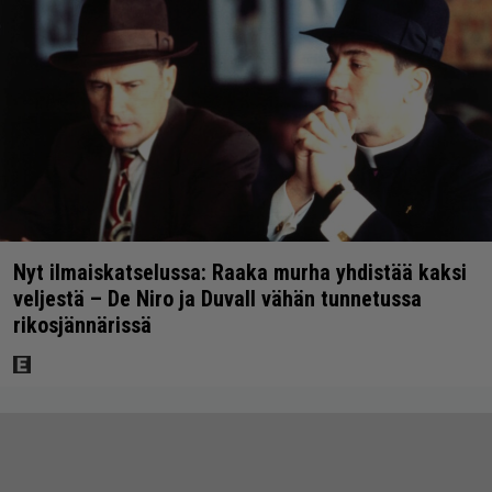
Nyt ilmaiskatselussa: Raaka murha yhdistää kaksi
veljestä – De Niro ja Duvall vähän tunnetussa
rikosjännärissä