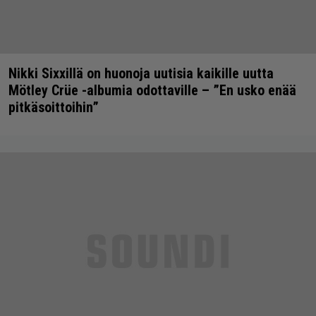
Nikki Sixxillä on huonoja uutisia kaikille uutta
Mötley Crüe -albumia odottaville – ”En usko enää
pitkäsoittoihin”