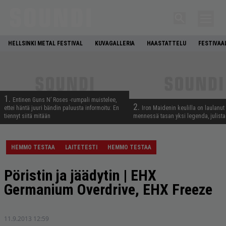
HELLSINKI METAL FESTIVAL
KUVAGALLERIA
HAASTATTELU
FESTIVAA
1.
Entinen Guns N’ Roses -rumpali muistelee,
2.
ettei häntä juuri bändin paluusta informoitu: En
Iron Maidenin keulilla on laulanut
tiennyt siitä mitään
mennessä tasan yksi legenda, julistaa
HEMMO TESTAA
LAITETESTI
HEMMO TESTAA
Pöristin ja jäädytin | EHX
Germanium Overdrive, EHX Freeze
11.9.2013 12:59