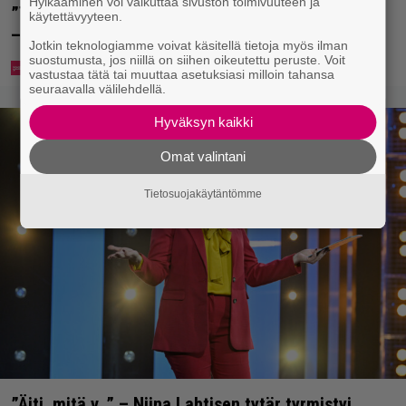
Hylkääminen voi vaikuttaa sivuston toimivuuteen ja
”Tavallista suurempia pakkauksia myös perheille”
käytettävyyteen.
– tänne aukee Suomen toinen Prisma Tukku
Jotkin teknologiamme voivat käsitellä tietoja myös ilman
suostumusta, jos niillä on siihen oikeutettu peruste. Voit
vastustaa tätä tai muuttaa asetuksiasi milloin tahansa
seuraavalla välilehdellä.
Hyväksyn kaikki
Omat valintani
Tietosuojakäytäntömme
”Äiti, mitä v…” – Niina Lahtisen tytär tyrmistyi