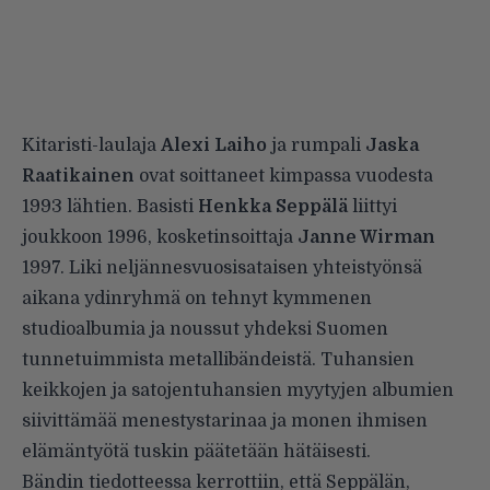
Kitaristi-laulaja
Alexi Laiho
ja rumpali
Jaska
Raatikainen
ovat soittaneet kimpassa vuodesta
1993 lähtien. Basisti
Henkka Seppälä
liittyi
joukkoon 1996, kosketinsoittaja
Janne Wirman
1997. Liki neljännesvuosisataisen yhteistyönsä
aikana ydinryhmä on tehnyt kymmenen
studioalbumia ja noussut yhdeksi Suomen
tunnetuimmista metallibändeistä. Tuhansien
keikkojen ja satojentuhansien myytyjen albumien
siivittämää menestystarinaa ja monen ihmisen
elämäntyötä tuskin päätetään hätäisesti.
Bändin tiedotteessa kerrottiin, että Seppälän,