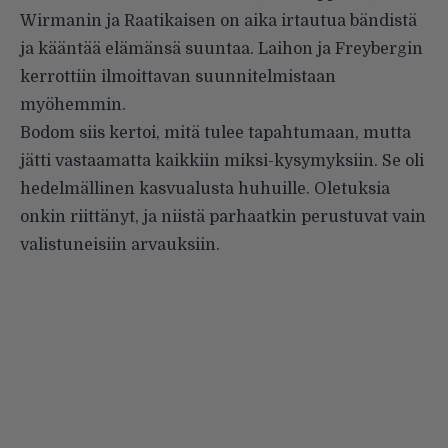
Wirmanin ja Raatikaisen on aika irtautua bändistä
ja kääntää elämänsä suuntaa. Laihon ja Freybergin
kerrottiin ilmoittavan suunnitelmistaan
myöhemmin.
Bodom siis kertoi, mitä tulee tapahtumaan, mutta
jätti vastaamatta kaikkiin miksi-kysymyksiin. Se oli
hedelmällinen kasvualusta huhuille. Oletuksia
onkin riittänyt, ja niistä parhaatkin perustuvat vain
valistuneisiin arvauksiin.