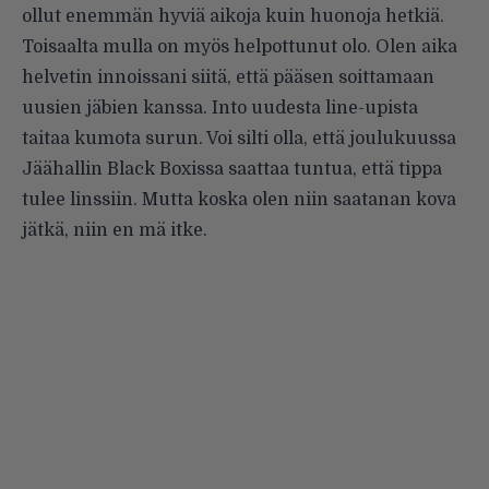
ollut enemmän hyviä aikoja kuin huonoja hetkiä.
Toisaalta mulla on myös helpottunut olo. Olen aika
helvetin innoissani siitä, että pääsen soittamaan
uusien jäbien kanssa. Into uudesta line-upista
taitaa kumota surun. Voi silti olla, että joulukuussa
Jäähallin Black Boxissa saattaa tuntua, että tippa
tulee linssiin. Mutta koska olen niin saatanan kova
jätkä, niin en mä itke.