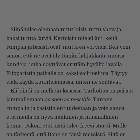
– Siinä tulee olemaan tutut biisit, tuttu show ja
kaksi tuttua lärviä. Kertoisin mielelläni, keitä
rumpali ja basisti ovat, mutta en voi vielä. Sen voin
sanoa, että ne ovat älyttömän lahjakkaita nuoria
kundeja, jotka näyttävät erittäin hyvältä lavalla.
Kiipparistin paikalle on kaksi vaihtoehtoa. Täytyy
vielä käydä kuuntelemassa, miten ne soittavat.
– Eli bändi on melkein kasassa. Tarkoitus on päästä
jammailemaan
as soon as possible
. Tunnen
rumpalin ja basistin entuudestaan ja voin sanoa,
että meillä on hyvä henkinen ja musiikillinen
kemia. Uskon, että tästä tulee freesi startti. Mulle
on tärkeetä, että Dane on tässä messissä. Siitä on