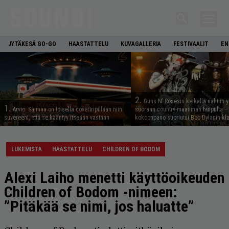
JYTÄKESÄ GO-GO
HAASTATTELU
KUVAGALLERIA
FESTIVAALIT
EN
2.
Guns N’ Rosesin keikalla nähtiin y
1.
Arvio: Saimaa on toisella covertripillään niin
suoraan country-maailman huipulta –
suvereeni, että se kääntyy itseään vastaan
kokoonpano suoriutui Bob Dylanin kl
LUKEMISTA
HAASTATTELU
CHILDREN OF BODOM
Alexi Laiho menetti käyttöoikeuden
Children of Bodom -nimeen:
”Pitäkää se nimi, jos haluatte”