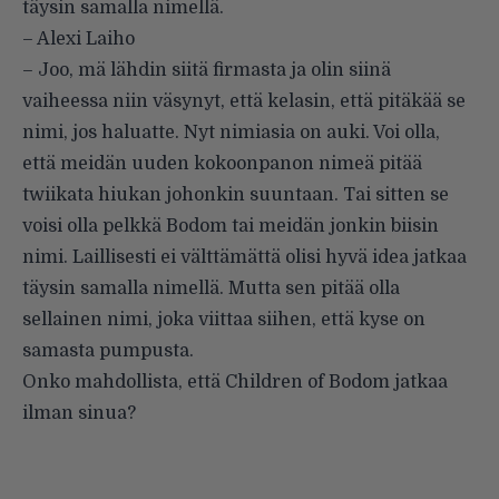
täysin samalla nimellä.
– Alexi Laiho
– Joo, mä lähdin siitä firmasta ja olin siinä
vaiheessa niin väsynyt, että kelasin, että pitäkää se
nimi, jos haluatte. Nyt nimiasia on auki. Voi olla,
että meidän uuden kokoonpanon nimeä pitää
twiikata hiukan johonkin suuntaan. Tai sitten se
voisi olla pelkkä Bodom tai meidän jonkin biisin
nimi. Laillisesti ei välttämättä olisi hyvä idea jatkaa
täysin samalla nimellä. Mutta sen pitää olla
sellainen nimi, joka viittaa siihen, että kyse on
samasta pumpusta.
Onko mahdollista, että Children of Bodom jatkaa
ilman sinua?