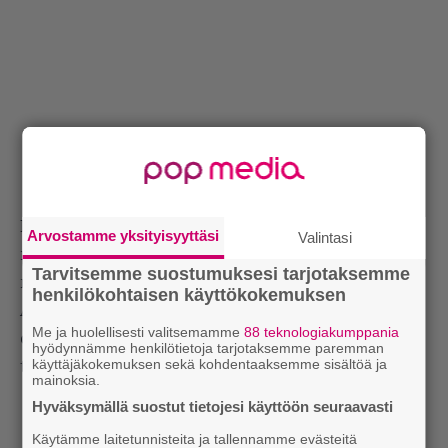
Mikäli Children of Bodom jatkaisi ilman Laihoa,
Arvostamme yksityisyyttäsi
Valintasi
muutos olisi paljon suurempi. Totuttelemista olisi
Tarvitsemme suostumuksesi tarjotaksemme
myös Laihon uuteen Bodomiin.
henkilökohtaisen käyttökokemuksen
Alexi Laiho on halukas valaisemaan asiaa omalta
Me ja huolellisesti valitsemamme
88 teknologiakumppania
osaltaan. Hän kertoo, että nyt julkistettu muutos on
hyödynnämme henkilötietoja tarjotaksemme paremman
käyttäjäkokemuksen sekä kohdentaaksemme sisältöä ja
tehnyt tuloaan jo pitkään.
mainoksia.
Hyväksymällä suostut tietojesi käyttöön seuraavasti
Käytämme laitetunnisteita ja tallennamme evästeitä