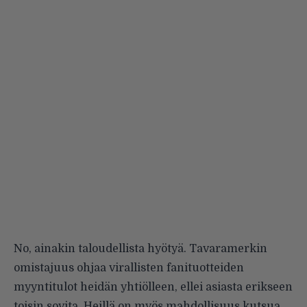
No, ainakin taloudellista hyötyä. Tavaramerkin
omistajuus ohjaa virallisten fanituotteiden
myyntitulot heidän yhtiölleen, ellei asiasta erikseen
toisin sovita. Heillä on myös mahdollisuus kutsua