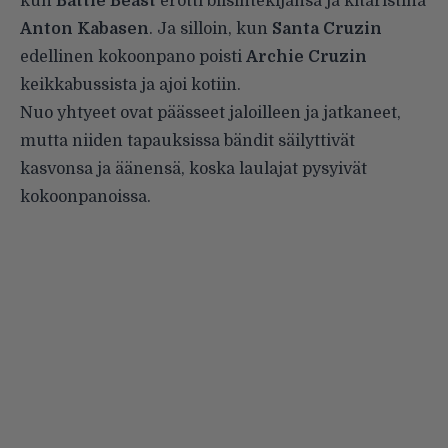
kun
Battle Beast
erotti biisintekijänsä ja kitaristina
Anton Kabasen
. Ja silloin, kun
Santa Cruzin
edellinen kokoonpano poisti
Archie Cruzin
keikkabussista ja ajoi kotiin.
Nuo yhtyeet ovat päässeet jaloilleen ja jatkaneet,
mutta niiden tapauksissa bändit säilyttivät
kasvonsa ja äänensä, koska laulajat pysyivät
kokoonpanoissa.