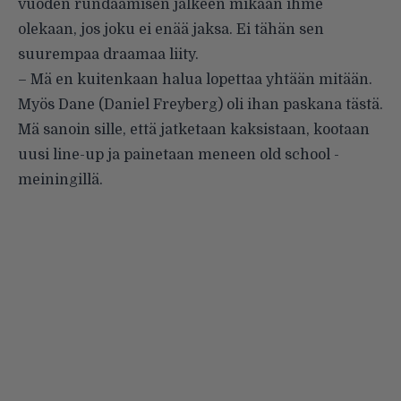
vuoden rundaamisen jälkeen mikään ihme
olekaan, jos joku ei enää jaksa. Ei tähän sen
suurempaa draamaa liity.
– Mä en kuitenkaan halua lopettaa yhtään mitään.
Myös Dane (Daniel Freyberg) oli ihan paskana tästä.
Mä sanoin sille, että jatketaan kaksistaan, kootaan
uusi line-up ja painetaan meneen old school -
meiningillä.