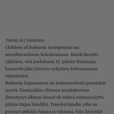
Teksti: Ari Väntänen
Children of Bodomin uutispommi sai
metallimaailman kohahtamaan. Bändi ilmoitti
yllättäen, että joulukuun 15. päivän Helsingin-
konsertti jäisi yhtyeen nykyisen kokoonpanon
viimeiseksi.
Bodomin hajoaminen on hämmentävää paristakin
syystä. Ensinnäkin yhtyeen maaliskuussa
ilmestynyt albumi
Hexed
oli virkeä voimannäyttö
pitkän linjan bändiltä. Toiseksi bändin ydin on
pysynyt pitkään lujana ja vakaana. Vain kitaristit