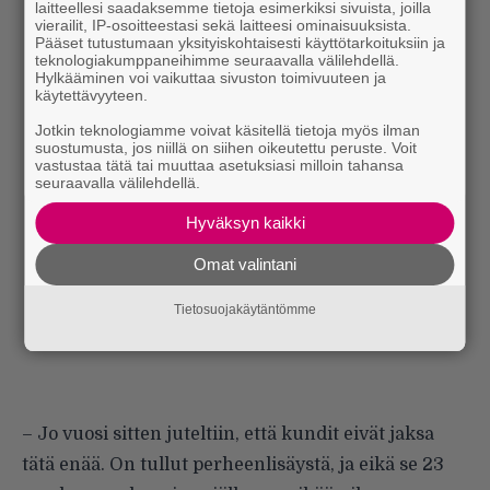
laitteellesi saadaksemme tietoja esimerkiksi sivuista, joilla
vierailit, IP-osoitteestasi sekä laitteesi ominaisuuksista.
Pääset tutustumaan yksityiskohtaisesti käyttötarkoituksiin ja
teknologiakumppaneihimme seuraavalla välilehdellä.
Hylkääminen voi vaikuttaa sivuston toimivuuteen ja
käytettävyyteen.
Jotkin teknologiamme voivat käsitellä tietoja myös ilman
suostumusta, jos niillä on siihen oikeutettu peruste. Voit
vastustaa tätä tai muuttaa asetuksiasi milloin tahansa
seuraavalla välilehdellä.
Hyväksyn kaikki
Omat valintani
Tietosuojakäytäntömme
– Jo vuosi sitten juteltiin, että kundit eivät jaksa
tätä enää. On tullut perheenlisäystä, ja eikä se 23