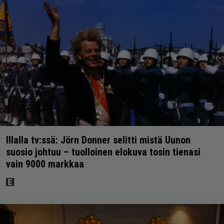
Illalla tv:ssä: Jörn Donner selitti mistä Uunon
suosio johtuu – tuolloinen elokuva tosin tienasi
vain 9000 markkaa