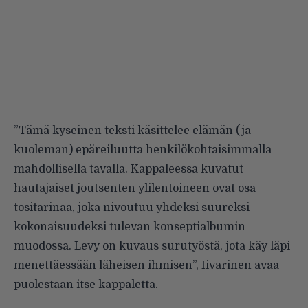
”Tämä kyseinen teksti käsittelee elämän (ja
kuoleman) epäreiluutta henkilökohtaisimmalla
mahdollisella tavalla. Kappaleessa kuvatut
hautajaiset joutsenten ylilentoineen ovat osa
tositarinaa, joka nivoutuu yhdeksi suureksi
kokonaisuudeksi tulevan konseptialbumin
muodossa. Levy on kuvaus surutyöstä, jota käy läpi
menettäessään läheisen ihmisen”, Iivarinen avaa
puolestaan itse kappaletta.