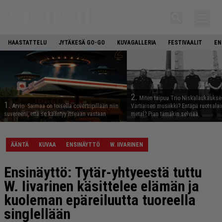
HAASTATTELU
JYTÄKESÄ GO-GO
KUVAGALLERIA
FESTIVAALIT
EN
2.
Miten taipuu Trio Niskalaukaukse
1.
Arvio: Saimaa on toisella covertripillään niin
Vartiaisen musiikki? Entäpä ruotsala
suvereeni, että se kääntyy itseään vastaan
metal? Pian tämäkin selviää
ÄÄNTÄ
KUVAA
ENSINÄYTTÖ
W. IIVARINEN
Ensinäyttö: Tytär-yhtyeestä tuttu
W. Iivarinen käsittelee elämän ja
kuoleman epäreiluutta tuoreella
singlellään