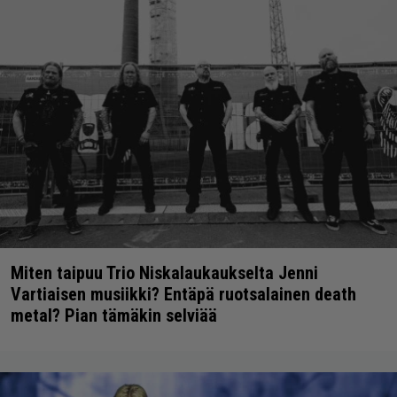
Miten taipuu Trio Niskalaukaukselta Jenni
Vartiaisen musiikki? Entäpä ruotsalainen death
metal? Pian tämäkin selviää