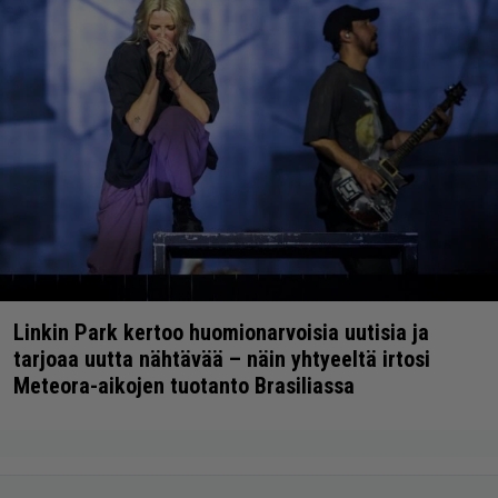
Linkin Park kertoo huomionarvoisia uutisia ja
tarjoaa uutta nähtävää – näin yhtyeeltä irtosi
Meteora-aikojen tuotanto Brasiliassa