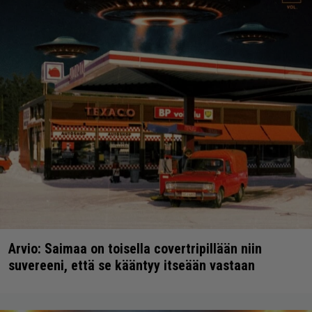
Arvio: Saimaa on toisella covertripillään niin
suvereeni, että se kääntyy itseään vastaan