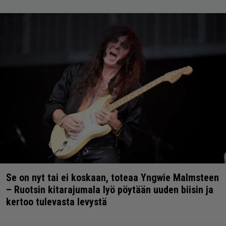
Se on nyt tai ei koskaan, toteaa Yngwie Malmsteen
– Ruotsin kitarajumala lyö pöytään uuden biisin ja
kertoo tulevasta levystä