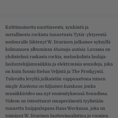
Kulttimainetta nauttineesta, synkästä ja
metallisesta rockista tunnetusta Tytär-yhtyeestä
soolouralle lähtenyt W. Iivarinen julkaisee syksyllä
kolmannen albuminsa
Huonoja uutisia
. Luvassa on
yhdistelmä raskasta rockia, melankolista laulaja-
lauluntekijämusiikkia ja elektronisia soundeja, joka
on kuin fuusio Sielun Veljistä ja The Prodigystä.
Tulevalta levyltä julkaistiin vappuaattona
toinen
single
Kuolema on hiljainen kuiskaus
, jonka
musiikkivideo saa nyt ensiesityksensä Soundissa.
Videon on toteuttanut omaperäisestä tyylistään
tunnettu huippulupaus Hans Weckman, joka on
toiminut W. Iivarisen luottovisualistina jo vuosien