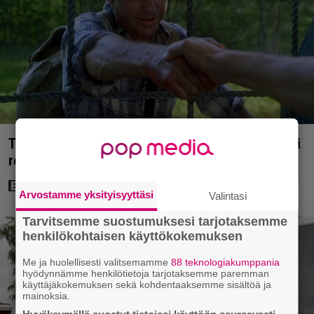
Tuleva videopelielokuva jäi Sam Neillin viimeiseksi
rooliksi
Arvostamme yksityisyyttäsi
Valintasi
Tarvitsemme suostumuksesi tarjotaksemme
henkilökohtaisen käyttökokemuksen
Me ja huolellisesti valitsemamme
88 teknologiakumppania
hyödynnämme henkilötietoja tarjotaksemme paremman
käyttäjäkokemuksen sekä kohdentaaksemme sisältöä ja
mainoksia.