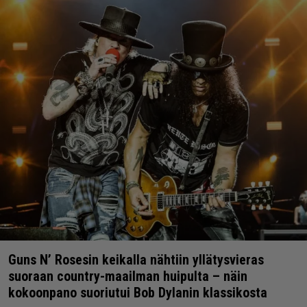
Guns N’ Rosesin keikalla nähtiin yllätysvieras
suoraan country-maailman huipulta – näin
kokoonpano suoriutui Bob Dylanin klassikosta