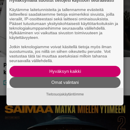
Hyväksymällä suostut tietojesi käyttöön seuraavasti
Käytämme laitetunnisteita ja tallennamme evästeitä
laitteellesi saadaksemme tietoja esimerkiksi sivuista, joilla
vierailit, IP-osoitteestasi sekä laitteesi ominaisuuksista.
Pääset tutustumaan yksityiskohtaisesti käyttötarkoituksiin ja
teknologiakumppaneihimme seuraavalla välilehdellä.
Hylkääminen voi vaikuttaa sivuston toimivuuteen ja
käytettävyyteen.
Jotkin teknologiamme voivat käsitellä tietoja myös ilman
suostumusta, jos niillä on siihen oikeutettu peruste. Voit
vastustaa tätä tai muuttaa asetuksiasi milloin tahansa
seuraavalla välilehdellä.
Poliisilla tehovalvonta – tästä kysymys ja näin
Hyväksyn kaikki
kauan kestää
Omat valintani
Tietosuojakäytäntömme