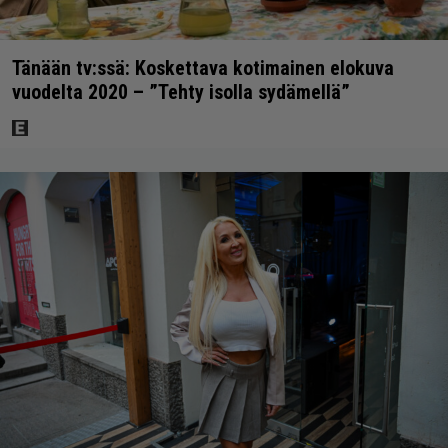
Tänään tv:ssä: Koskettava kotimainen elokuva
vuodelta 2020 – ”Tehty isolla sydämellä”