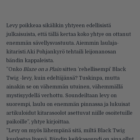
Levy poikkeaa sikälikin yhtyeen edellisistä
julkaisuista, että tällä kertaa koko yhtye on ottanut
enemmän sävellysvastuuta. Aiemmin laulaja-
kitaristi Aki Pohjankyrö tehtaili leijonanosan
bändin kappaleista.
”Onko
Blaze on a Plain
sitten ’rehellisempi’ Black
Twig -levy, kuin edeltäjänsä? Tuskinpa, mutta
ainakin se on vähemmän utuinen, vähemmällä
mystisyydellä verhottu. Soundeiltaan levy on
suorempi, laulu on enemmän pinnassa ja lukuisat
artikuloidut kitarasoolot asettuvat niille osoitetuille
paikoille”, yhtye kirjoittaa.
”Levy on myös lähempänä sitä, miltä Black Twig
kuulostaa livenä. Bändin keikkasoundi on aina ollut