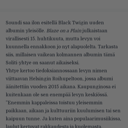
Soundi saa ilon esitellä Black Twigin uuden
albumin yleisölle.
Blaze on a Plain
julkaistaan
virallisesti 15. huhtikuuta, mutta levyn voi
kuunnella ennakkoon jo nyt alapuolelta. Tarkasta
siis, millaisen vaikean kolmannen albumin tämä
Soliti-yhtye on saanut aikaiseksi.
Yhtye kertoo tiedoksiannossaan levyn nimen
viittaavan Helsingin Roihupeltoon, jossa albumi
äänitettiin vuoden 2015 aikana. Kaupunginosa ei
kuitenkaan ole sen enempää levyn keskiössä.
”Enemmin kappaleissa toistuu yleisemmin
paikkaan, aikaan ja kulttuuriin kuulumisen tai sen
kaipuun tunne. Ja kuten aina populaarimusiikissa,
laulut kertovat rakkaudesta ja kuolemasta,