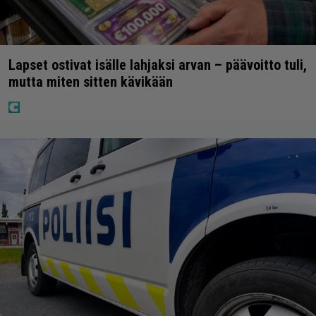
Lapset ostivat isälle lahjaksi arvan – päävoitto tuli,
mutta miten sitten kävikään