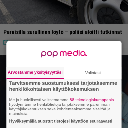
Paraisilla surullinen löytö – poliisi aloitti tutkinnat
Arvostamme yksityisyyttäsi
Valintasi
Tarvitsemme suostumuksesi tarjotaksemme
henkilökohtaisen käyttökokemuksen
Me ja huolellisesti valitsemamme
88 teknologiakumppania
hyödynnämme henkilötietoja tarjotaksemme paremman
käyttäjäkokemuksen sekä kohdentaaksemme sisältöä ja
mainoksia.
Hyväksymällä suostut tietojesi käyttöön seuraavasti