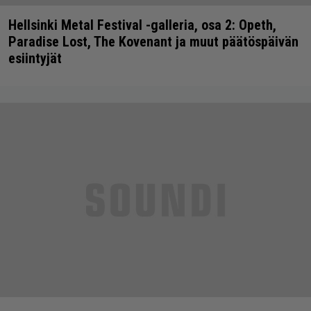
Hellsinki Metal Festival -galleria, osa 2: Opeth,
Paradise Lost, The Kovenant ja muut päätöspäivän
esiintyjät