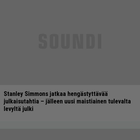
Stanley Simmons jatkaa hengästyttävää
julkaisutahtia – jälleen uusi maistiainen tulevalta
levyltä julki