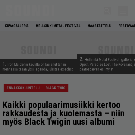
KUVAGALLERIA
HELLSINKI METAL FESTIVAL
HAASTATTELU
FESTIVAA
2.
Hellsinki Metal Festival -galleria, 
1.
Iron Maidenin keulilla on laulanut tähän
Opeth, Paradise Lost, The Kovenant j
mennessä tasan yksi legenda, julistaa ex-solisti
päätöspäivän esiintyjät
ENNAKKOKUUNTELU
BLACK TWIG
Kaikki populaarimusiikki kertoo
rakkaudesta ja kuolemasta – niin
myös Black Twigin uusi albumi