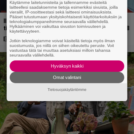
Käytämme laitetunnisteita ja tallennamme evästeitä
laitteellesi saadaksemme tietoja esimerkiksi sivuista, joilla
vierailit, IP-osoitteestasi sekä laitteesi ominaisuuksista.
Pääset tutustumaan yksityiskohtaisesti käyttötarkoituksiin ja
Illalla tv:ssä: Uuno-elokuva jossa käytettiin
teknologiakumppaneihimme seuraavalla välilehdellä.
Hylkääminen voi vaikuttaa sivuston toimivuuteen ja
tietokonegrafiikkaa? Sellainen tehtiin vuonna 1998
käytettävyyteen.
Jotkin teknologiamme voivat käsitellä tietoja myös ilman
suostumusta, jos niillä on siihen oikeutettu peruste. Voit
vastustaa tätä tai muuttaa asetuksiasi milloin tahansa
seuraavalla välilehdellä.
Hyväksyn kaikki
Omat valintani
Tietosuojakäytäntömme