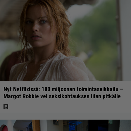
Nyt Netflixissä: 180 miljoonan toimintaseikkailu –
Margot Robbie vei seksikohtauksen liian pitkälle