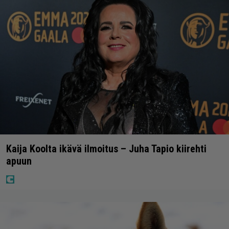
Kaija Koolta ikävä ilmoitus – Juha Tapio kiirehti
apuun