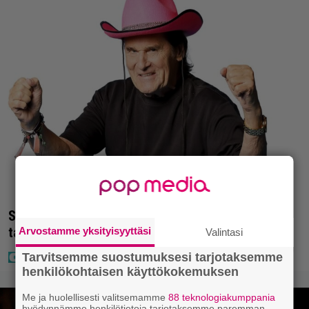
Seiska: Laulaja Frederik lyttäsi Eput – johan oli
taas kielen käyttöä
Arvostamme yksityisyyttäsi
Valintasi
Tarvitsemme suostumuksesi tarjotaksemme
henkilökohtaisen käyttökokemuksen
Me ja huolellisesti valitsemamme
88 teknologiakumppania
hyödynnämme henkilötietoja tarjotaksemme paremman