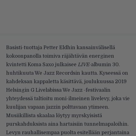
Basisti-tuottaja Petter Eldhin kansainvälisellä
kokoonpanolla toimiva räjähtävän energinen
kvintetti Koma Saxo julkaisee
LIVE
-albumin 30.
huhtikuuta We Jazz Recordsin kautta. Kyseessä on
kahdeksan kappaletta käsittävä, joulukuussa 2019
Helsingin G Livelabissa We Jazz -festivaalin
yhteydessä taltioitu moni-ilmeinen livelevy, joka vie
kuulijan vapaan jazzin polttavaan ytimeen.
Musiikillista skaalaa löytyy myrskyisistä
purskahduksista aina hartaisiin tunnelmapaloihin.
Levyn rauhallisempaa puolta esitellään perjantaina