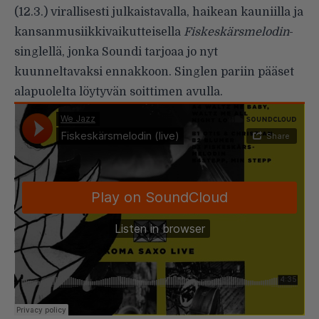
(12.3.) virallisesti julkaistavalla, haikean kauniilla ja
kansanmusiikkivaikutteisella
Fiskeskärsmelodin
-
singlellä, jonka Soundi tarjoaa jo nyt
kuunneltavaksi ennakkoon. Singlen pariin pääset
alapuolelta löytyvän soittimen avulla.