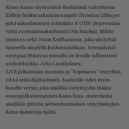
We Jazz
·
Fiskeskärsmelodin (live)
Koma Saxon täydentävät Berliinissä vaikuttavan
Eldhin lisäksi saksalaisrumpali Christian Lillinger
sekä saksofonistien kolmikko: Y-OTIS-yhtyeestään
tuttu ruotsalaissaksofonisti Otis Sandsjö, Mikko
Innanen sekä Jonas Kullhammar, joka säväyttää
tuoreella singlellä huilunsoitollaan. Intensiivistä
energiaa tihkuvan soundin on levylle tallentanut
audioteknikko Juho Luukkainen.
LIVE
julkaistaan mustana ja ”hopeisena” vinyylinä,
cd:nä sekä digitaalisesti. Saataville tulee myös
bundle-versio, joka sisältää värivinyylin lisäksi
ennenjulkaisematonta Koma Saxo -materiaalia
sisällään pitävän seitsentuumaisen vinyylisinglen.
Katso lisätietoja
täältä
.