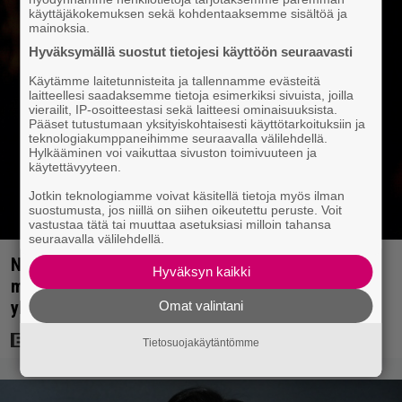
käyttäjäkokemuksen sekä kohdentaaksemme sisältöä ja
mainoksia.
Hyväksymällä suostut tietojesi käyttöön seuraavasti
Käytämme laitetunnisteita ja tallennamme evästeitä
laitteellesi saadaksemme tietoja esimerkiksi sivuista, joilla
vierailit, IP-osoitteestasi sekä laitteesi ominaisuuksista.
Pääset tutustumaan yksityiskohtaisesti käyttötarkoituksiin ja
teknologiakumppaneihimme seuraavalla välilehdellä.
Hylkääminen voi vaikuttaa sivuston toimivuuteen ja
käytettävyyteen.
Jotkin teknologiamme voivat käsitellä tietoja myös ilman
suostumusta, jos niillä on siihen oikeutettu peruste. Voit
vastustaa tätä tai muuttaa asetuksiasi milloin tahansa
seuraavalla välilehdellä.
Nyt Netflixissä: Christopher Nolanin viiden tähden
Hyväksyn kaikki
mysteerileffa – ”Huikean hienosti kirjoitettu
yllätyskäänteiden sarja”
Omat valintani
Tietosuojakäytäntömme