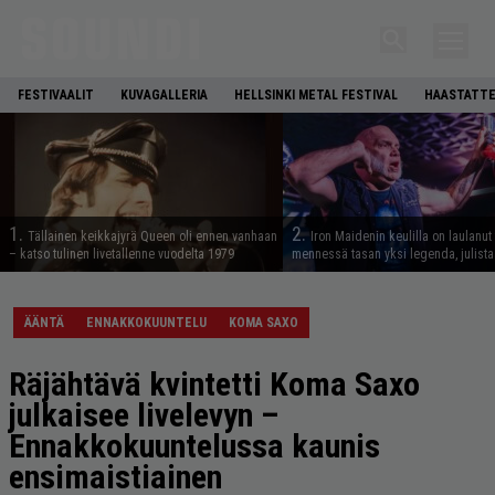
FESTIVAALIT
KUVAGALLERIA
HELLSINKI METAL FESTIVAL
HAASTATTE
1.
2.
Tällainen keikkajyrä Queen oli ennen vanhaan
Iron Maidenin keulilla on laulanut
– katso tulinen livetallenne vuodelta 1979
mennessä tasan yksi legenda, julistaa
ÄÄNTÄ
ENNAKKOKUUNTELU
KOMA SAXO
Räjähtävä kvintetti Koma Saxo
julkaisee livelevyn –
Ennakkokuuntelussa kaunis
ensimaistiainen