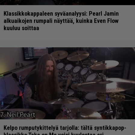
Klassikkokappaleen syväanalyysi: Pearl Jamin
alkuaikojen rumpali näyttää, kuinka Even Flow
kuuluu soittaa
Kelpo rumputykittelyä tarjolla: tältä syntikkapop-
klassikko Take on Me voisi kuulostaa eri