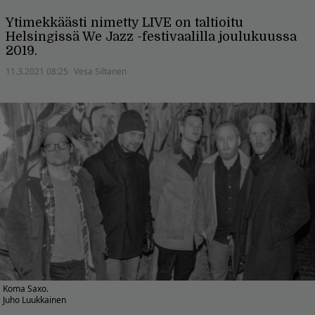
Ytimekkäästi nimetty LIVE on taltioitu
Helsingissä We Jazz -festivaalilla joulukuussa
2019.
11.3.2021 08:25
Vesa Siltanen
Koma Saxo.
Juho Luukkainen