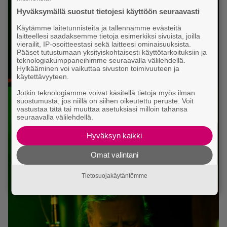
Hyväksymällä suostut tietojesi käyttöön seuraavasti
Käytämme laitetunnisteita ja tallennamme evästeitä
laitteellesi saadaksemme tietoja esimerkiksi sivuista, joilla
vierailit, IP-osoitteestasi sekä laitteesi ominaisuuksista.
Pääset tutustumaan yksityiskohtaisesti käyttötarkoituksiin ja
teknologiakumppaneihimme seuraavalla välilehdellä.
Hylkääminen voi vaikuttaa sivuston toimivuuteen ja
käytettävyyteen.
Jotkin teknologiamme voivat käsitellä tietoja myös ilman
suostumusta, jos niillä on siihen oikeutettu peruste. Voit
vastustaa tätä tai muuttaa asetuksiasi milloin tahansa
seuraavalla välilehdellä.
Hyväksyn kaikki
Omat valintani
Tietosuojakäytäntömme