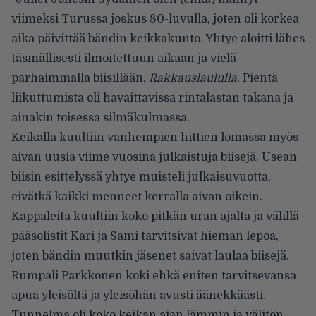
viimeksi Turussa joskus 80-luvulla, joten oli korkea
aika päivittää bändin keikkakunto. Yhtye aloitti lähes
täsmällisesti ilmoitettuun aikaan ja vielä
parhaimmalla biisillään,
Rakkauslaululla
. Pientä
liikuttumista oli havaittavissa rintalastan takana ja
ainakin toisessa silmäkulmassa.
Keikalla kuultiin vanhempien hittien lomassa myös
aivan uusia viime vuosina julkaistuja biisejä. Usean
biisin esittelyssä yhtye muisteli julkaisuvuotta,
eivätkä kaikki menneet kerralla aivan oikein.
Kappaleita kuultiin koko pitkän uran ajalta ja välillä
pääsolistit Kari ja Sami tarvitsivat hieman lepoa,
joten bändin muutkin jäsenet saivat laulaa biisejä.
Rumpali Parkkonen koki ehkä eniten tarvitsevansa
apua yleisöltä ja yleisöhän avusti äänekkäästi.
Tunnelma oli koko keikan ajan lämmin ja välitön