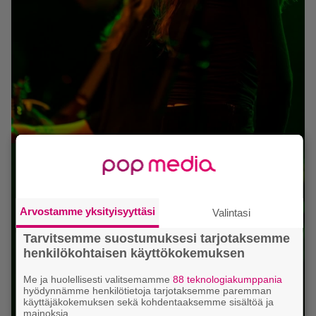
Arvostamme yksityisyyttäsi
Valintasi
Tarvitsemme suostumuksesi tarjotaksemme
henkilökohtaisen käyttökokemuksen
Me ja huolellisesti valitsemamme
88 teknologiakumppania
hyödynnämme henkilötietoja tarjotaksemme paremman
käyttäjäkokemuksen sekä kohdentaaksemme sisältöä ja
mainoksia.