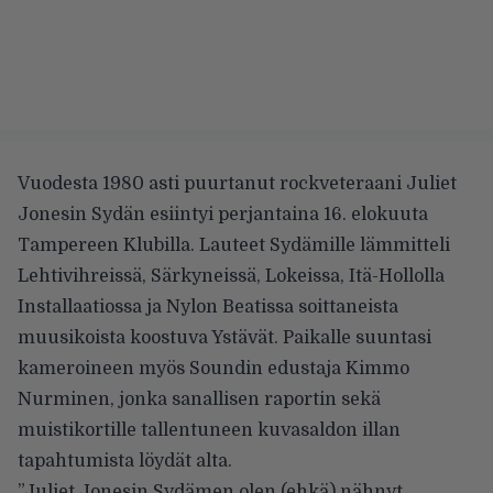
Vuodesta 1980 asti puurtanut rockveteraani Juliet
Jonesin Sydän esiintyi perjantaina 16. elokuuta
Tampereen Klubilla. Lauteet Sydämille lämmitteli
Lehtivihreissä, Särkyneissä, Lokeissa, Itä-Hollolla
Installaatiossa ja Nylon Beatissa soittaneista
muusikoista koostuva Ystävät. Paikalle suuntasi
kameroineen myös Soundin edustaja Kimmo
Nurminen, jonka sanallisen raportin sekä
muistikortille tallentuneen kuvasaldon illan
tapahtumista löydät alta.
”Juliet Jonesin Sydämen olen (ehkä) nähnyt