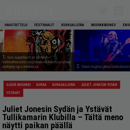
HAASTATTELU
FESTIVAALIT
KUVAGALLERIA
MUSIIKKIBISNES
ENS
1.
Uusi superbändi on syntynyt –
Vaihtoehtorockin tekijämiehistä koostuva ryhmä
2.
esittäytyy ep:n merkeissä
Glenn Hughes jättää keikkalavat t
ELÄVÄ MUSIIKKI
KUVAA
KUVAGALLERIA
JULIET JONESIN SYDÄN
YSTÄVÄT
Juliet Jonesin Sydän ja Ystävät
Tullikamarin Klubilla – Tältä meno
näytti paikan päällä