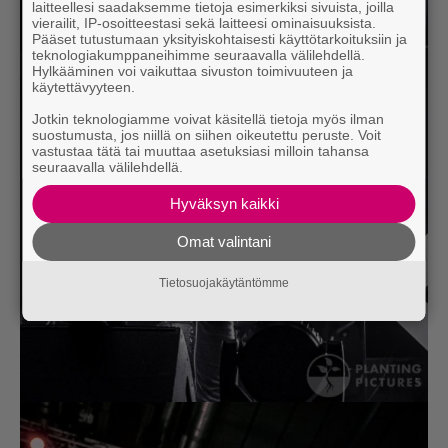
laitteellesi saadaksemme tietoja esimerkiksi sivuista, joilla
vierailit, IP-osoitteestasi sekä laitteesi ominaisuuksista.
Pääset tutustumaan yksityiskohtaisesti käyttötarkoituksiin ja
teknologiakumppaneihimme seuraavalla välilehdellä.
Hylkääminen voi vaikuttaa sivuston toimivuuteen ja
käytettävyyteen.
Jotkin teknologiamme voivat käsitellä tietoja myös ilman
suostumusta, jos niillä on siihen oikeutettu peruste. Voit
vastustaa tätä tai muuttaa asetuksiasi milloin tahansa
seuraavalla välilehdellä.
Hyväksyn kaikki
Omat valintani
Tietosuojakäytäntömme