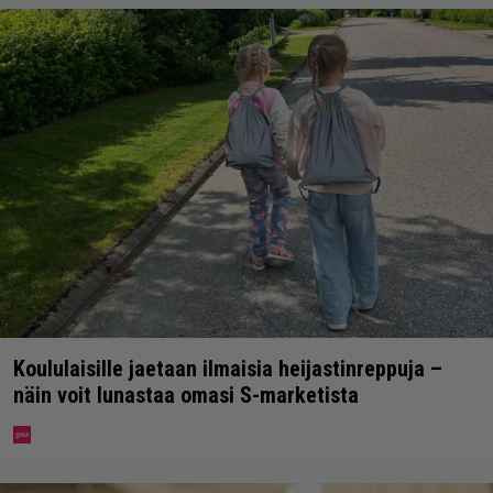
Koululaisille jaetaan ilmaisia heijastinreppuja –
näin voit lunastaa omasi S-marketista