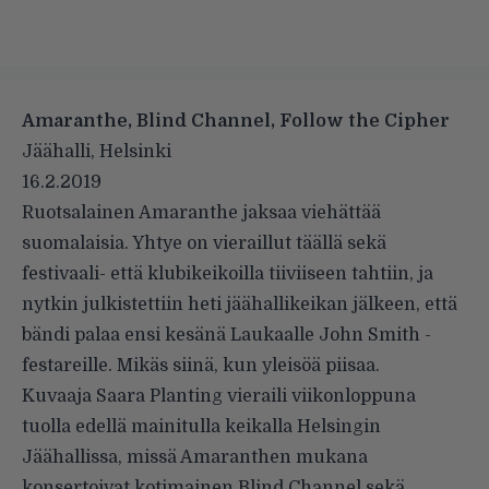
Amaranthe, Blind Channel, Follow the Cipher
Jäähalli, Helsinki
16.2.2019
Ruotsalainen Amaranthe jaksaa viehättää
suomalaisia. Yhtye on vieraillut täällä sekä
festivaali- että klubikeikoilla tiiviiseen tahtiin, ja
nytkin julkistettiin heti jäähallikeikan jälkeen, että
bändi palaa ensi kesänä Laukaalle John Smith -
festareille. Mikäs siinä, kun yleisöä piisaa.
Kuvaaja Saara Planting vieraili viikonloppuna
tuolla edellä mainitulla keikalla Helsingin
Jäähallissa, missä Amaranthen mukana
konsertoivat kotimainen Blind Channel sekä