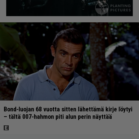
Bond-luojan 68 vuotta sitten lähettämä kirje löytyi
– tältä 007-hahmon piti alun perin näyttää