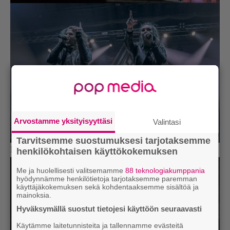
Arvostamme yksityisyyttäsi
Valintasi
Tarvitsemme suostumuksesi tarjotaksemme
Blind Channel
henkilökohtaisen käyttökokemuksen
Me ja huolellisesti valitsemamme
88 teknologiakumppania
hyödynnämme henkilötietoja tarjotaksemme paremman
käyttäjäkokemuksen sekä kohdentaaksemme sisältöä ja
mainoksia.
Hyväksymällä suostut tietojesi käyttöön seuraavasti
Käytämme laitetunnisteita ja tallennamme evästeitä