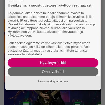
Hyväksymällä suostut tietojesi käyttöön seuraavasti
Käytämme laitetunnisteita ja tallennamme evästeitä
laitteellesi saadaksemme tietoja esimerkiksi sivuista, joilla
vierailit, IP-osoitteestasi sekä laitteesi ominaisuuksista.
Pääset tutustumaan yksityiskohtaisesti käyttötarkoituksiin ja
teknologiakumppaneihimme seuraavalla välilehdellä.
Hylkääminen voi vaikuttaa sivuston toimivuuteen ja
käytettävyyteen.
Jotkin teknologiamme voivat käsitellä tietoja myös ilman
suostumusta, jos niillä on siihen oikeutettu peruste. Voit
vastustaa tätä tai muuttaa asetuksiasi milloin tahansa
seuraavalla välilehdellä.
Hyväksyn kaikki
Omat valintani
Tietosuojakäytäntömme