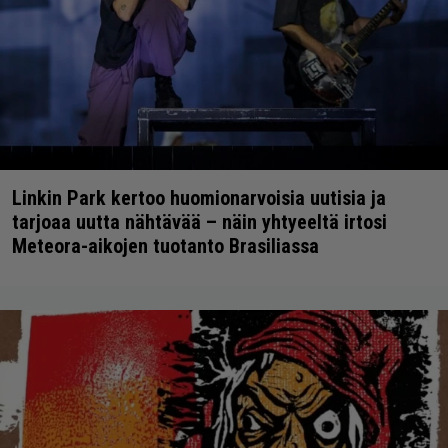
Linkin Park kertoo huomionarvoisia uutisia ja
tarjoaa uutta nähtävää – näin yhtyeeltä irtosi
Meteora-aikojen tuotanto Brasiliassa