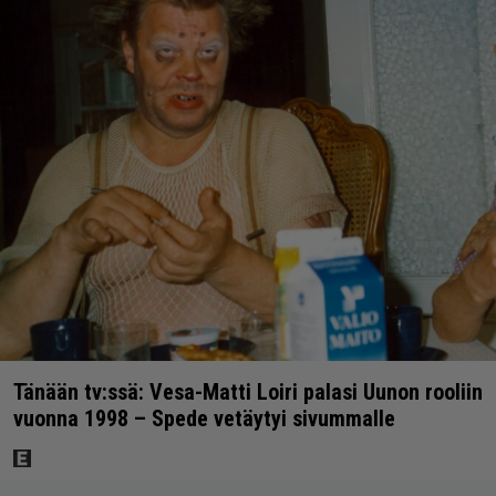
Tänään tv:ssä: Vesa-Matti Loiri palasi Uunon rooliin
vuonna 1998 – Spede vetäytyi sivummalle