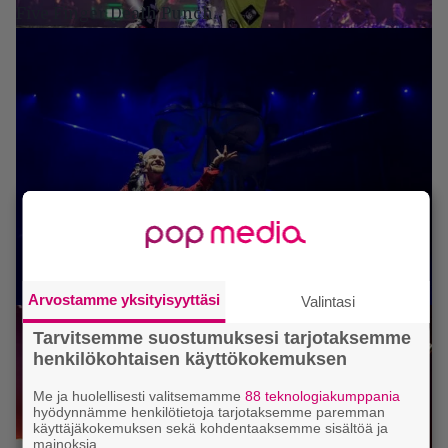
Five Finger Death Punch.
Arvostamme yksityisyyttäsi
Valintasi
Tarvitsemme suostumuksesi tarjotaksemme
henkilökohtaisen käyttökokemuksen
Me ja huolellisesti valitsemamme
88 teknologiakumppania
hyödynnämme henkilötietoja tarjotaksemme paremman
käyttäjäkokemuksen sekä kohdentaaksemme sisältöä ja
mainoksia.