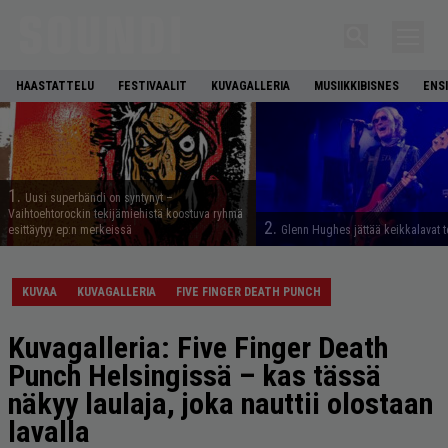
HAASTATTELU
FESTIVAALIT
KUVAGALLERIA
MUSIIKKIBISNES
ENS
1.
Uusi superbändi on syntynyt –
Vaihtoehtorockin tekijämiehistä koostuva ryhmä
2.
esittäytyy ep:n merkeissä
Glenn Hughes jättää keikkalavat t
KUVAA
KUVAGALLERIA
FIVE FINGER DEATH PUNCH
Kuvagalleria: Five Finger Death
Punch Helsingissä – kas tässä
näkyy laulaja, joka nauttii olostaan
lavalla