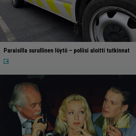
Paraisilla surullinen löytö – poliisi aloitti tutkinnat