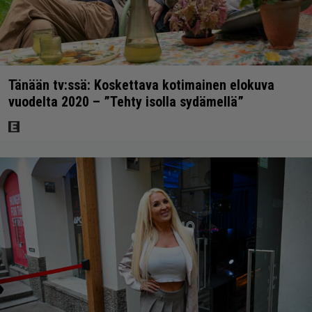
Tänään tv:ssä: Koskettava kotimainen elokuva
vuodelta 2020 – ”Tehty isolla sydämellä”