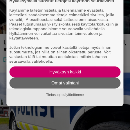
Hyväksymällä suostut tietojesi käyttöön seuraavasti
Käytämme laitetunnisteita ja tallennamme evästeitä
laitteellesi saadaksemme tietoja esimerkiksi sivuista, joilla
vierailit, IP-osoitteestasi sekä laitteesi ominaisuuksista.
Pääset tutustumaan yksityiskohtaisesti käyttötarkoituksiin ja
teknologiakumppaneihimme seuraavalla välilehdellä.
Hylkääminen voi vaikuttaa sivuston toimivuuteen ja
käytettävyyteen.
Lapset ostivat isälle lahjaksi arvan – päävoitto tuli,
Jotkin teknologiamme voivat käsitellä tietoja myös ilman
mutta miten sitten kävikään
suostumusta, jos niillä on siihen oikeutettu peruste. Voit
vastustaa tätä tai muuttaa asetuksiasi milloin tahansa
seuraavalla välilehdellä.
Hyväksyn kaikki
Omat valintani
Tietosuojakäytäntömme