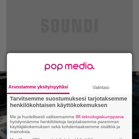
Arvostamme yksityisyyttäsi
Valintasi
Tarvitsemme suostumuksesi tarjotaksemme
henkilökohtaisen käyttökokemuksen
Me ja huolellisesti valitsemamme
88 teknologiakumppania
hyödynnämme henkilötietoja tarjotaksemme paremman
käyttäjäkokemuksen sekä kohdentaaksemme sisältöä ja
mainoksia.