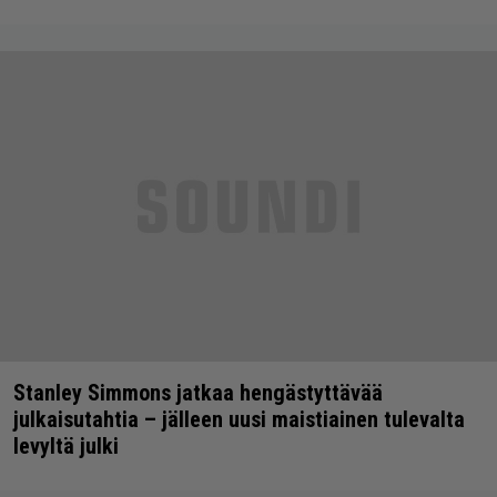
Stanley Simmons jatkaa hengästyttävää
julkaisutahtia – jälleen uusi maistiainen tulevalta
levyltä julki