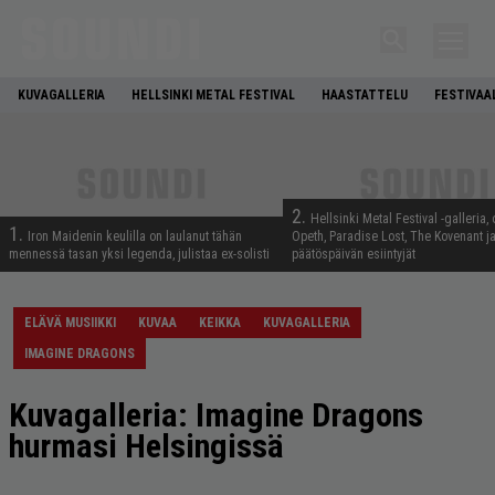
KUVAGALLERIA
HELLSINKI METAL FESTIVAL
HAASTATTELU
FESTIVAA
2.
Hellsinki Metal Festival -galleria, 
1.
Iron Maidenin keulilla on laulanut tähän
Opeth, Paradise Lost, The Kovenant j
mennessä tasan yksi legenda, julistaa ex-solisti
päätöspäivän esiintyjät
ELÄVÄ MUSIIKKI
KUVAA
KEIKKA
KUVAGALLERIA
IMAGINE DRAGONS
Kuvagalleria: Imagine Dragons
hurmasi Helsingissä