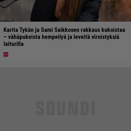
Karita Tykän ja Sami Saikkosen rakkaus kukoistaa
– vähäpukeista hempeilyä ja leveitä virnistyksiä
laiturilla